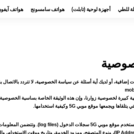
لة للطي
أجهزة لوحية (تابلت)
هواتف سامسونج
هواتف آيفو
صوصية
 إضافية، أو لديك أية أسئلة عن سياسة الخصوصية، لا تتردد بالاتصال بنا 
mob
ي 5G، نولي أهمية كبيرة لخصوصية زوارنا، وإن هذه الوثيقة الخاصة بساسية الخص
ويجمعها موقع موبي 5G وكيفية استخدامها.
كالعديد من المواقع الأخرى، يستخدم موقع موبي 5G سجلات 
السجلات عنوان الإنترنت (IP Address)، ونوع المتصفح، ومزود الخدمة، وتاريخ ووقت الإ