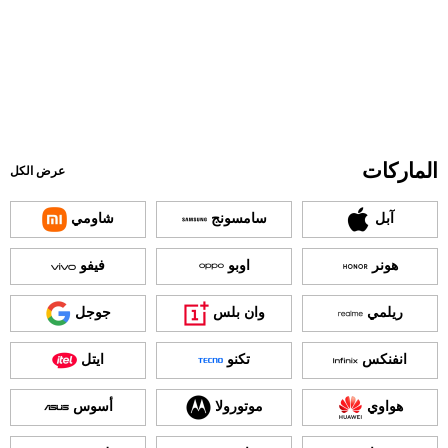
الماركات
عرض الكل
آبل
سامسونج
شاومي
هونر
اوبو
فيفو
ريلمي
وان بلس
جوجل
انفنكس
تكنو
ايتل
هواوي
موتورولا
أسوس