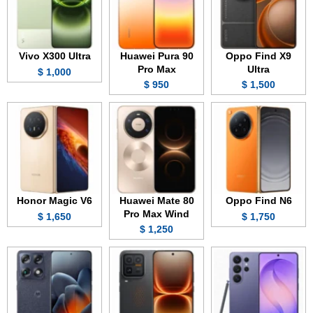
Vivo X300 Ultra
Huawei Pura 90
Oppo Find X9
Pro Max
Ultra
1,000 $
950 $
1,500 $
Honor Magic V6
Huawei Mate 80
Oppo Find N6
Pro Max Wind
1,650 $
1,750 $
1,250 $