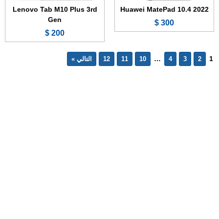
Lenovo Tab M10 Plus 3rd
Huawei MatePad 10.4 2022
Gen
300 $
200 $
…
1
2
3
4
10
11
12
التالي »