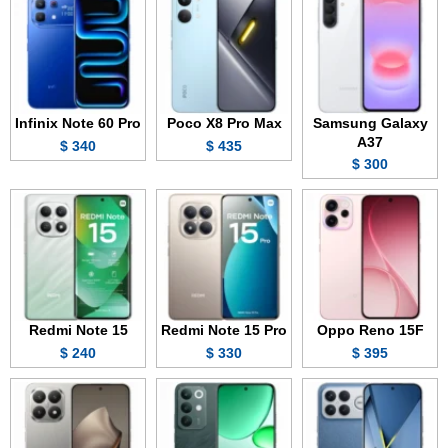
Infinix Note 60 Pro
Poco X8 Pro Max
Samsung Galaxy
A37
340 $
435 $
300 $
Redmi Note 15
Redmi Note 15 Pro
Oppo Reno 15F
240 $
330 $
395 $