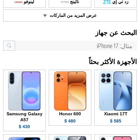
زد تي إي
ناثينج
لينوفو
عرض المزيد من الماركات
البحث عن جهاز
الأجهزة الأكثر بحثاً
Samsung Galaxy
Honor 600
Xiaomi 17T
A57
480 $
585 $
430 $