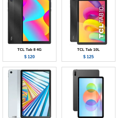
الشاشة:
10.4 بوصة - IPS LCD
الذاكرة:
32 أو 64 أو 128 جيجابايت
الذاكرة:
64 أو 128 جيجابايت
الرام:
3 أو 4 أو 6 جيجابايت
الرام:
4 جيجابايت
الكاميرا:
8 ميجابكسل
الكاميرا:
13 ميجابكسل
المعالج:
Snapdragon 680 4G أو Helio G80
المعالج:
Kirin 710A
البطارية:
7700 مللي أمبير - 20 واط
البطارية:
7250 مللي أمبير - 22.5 واط
عرض الموصفات ←
عرض الموصفات ←
TCL Tab 8 4G
TCL Tab 10L
120 $
125 $