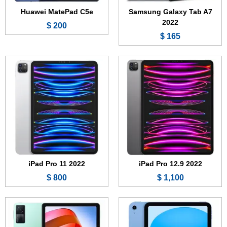
عرض الموصفات ←
عرض الموصفات ←
Huawei MatePad C5e
Samsung Galaxy Tab A7
2022
200 $
165 $
الشاشة:
10.9 بوصة - Liquid Retina IPS LCD
الشاشة:
10.61 بوصة - 90 هرتز - IPS LCD
الذاكرة:
64 أو 256 جيجابايت
الذاكرة:
64 أو 128 جيجابايت
الرام:
4 جيجابايت
الرام:
3 أو 4 أو 6 جيجابايت
الكاميرا:
12 ميجابكسل
الكاميرا:
8 ميجابكسل
المعالج:
Apple A14 Bionic
المعالج:
MediaTek Helio G99
البطارية والشحن السريع:
8827 مللي أمبير
البطارية:
8000 مللي أمبير - 18 واط
عرض الموصفات ←
عرض الموصفات ←
iPad Pro 11 2022
iPad Pro 12.9 2022
800 $
1,100 $
الشاشة:
9.7 بوصة - IPS LCD
الشاشة:
10.1 بوصة - TFT LCD