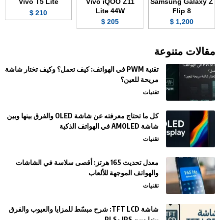
Vivo T5 Lite
Vivo iQOO Z11
Samsung Galaxy Z
Lite 44W
Flip 8
210 $
205 $
1,200 $
مقالات متنوعة
تقنية PWM في الهواتف: كيف تعمل؟ وكيف تختار شاشة
مريحة للعين؟
تقنيات
كل ما تحتاج معرفته عن شاشة OLED والفرق بينها وبين
شاشة AMOLED في الهواتف الذكية
تقنيات
معدل تحديث 165 هرتز: أقصى سلاسة في الشاشات
والهواتف الموجهة للألعاب
تقنيات
شاشة TFT LCD: شرح مبسّط للمزايا والعيوب والفرق
بينها وبين IPS وPLS