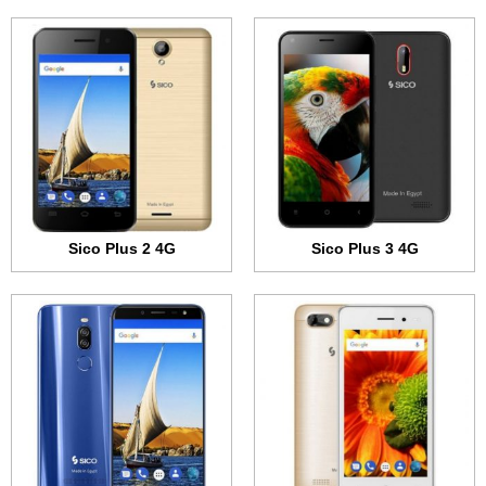
الشاشة:
4.5 بوصة - 480x854 بكسل
الشاشة:
5.7 بوصة - 720x1440 بكسل
الذاكرة الداخلية:
8 جيجابايت
الذاكرة الداخلية:
64 جيجابايت
الرام:
1 جيجابايت
الرام:
4 جيجابايت
الكاميرا:
5 ميجابكسل
الكاميرا:
مزدوجة بدقة 13 و 5 ميجابكسل
المعالج:
رباعي النواة 1.2 جيجاهرتز
المعالج:
ثماني النواة بسرعة 1.5 و 1.0 جيجاهرتز
البطارية:
1600 مللي أمبير
البطارية:
2800 مللي أمبير
عرض الموصفات ←
عرض الموصفات ←
Sico Plus 2 4G
Sico Plus 3 4G