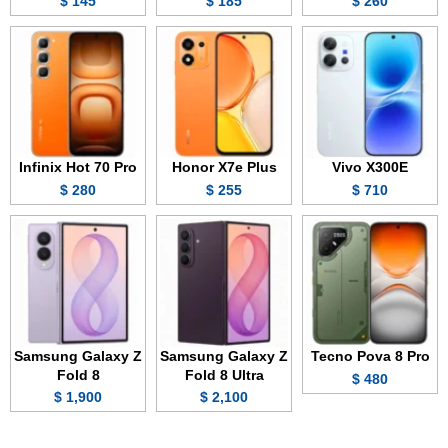
145 $
185 $
260 $
Infinix Hot 70 Pro
Honor X7e Plus
Vivo X300E
280 $
255 $
710 $
Samsung Galaxy Z
Samsung Galaxy Z
Tecno Pova 8 Pro
Fold 8
Fold 8 Ultra
480 $
1,900 $
2,100 $