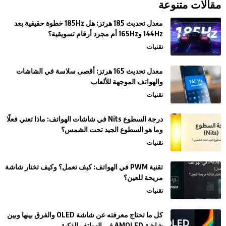
مقالات متنوعة
معدل تحديث 185 هرتز: هل 185Hz خطوة حقيقية بعد
144Hz و165Hz أم مجرد أرقام تسويقية؟
تقنيات
معدل تحديث 165 هرتز: أقصى سلاسة في الشاشات
والهواتف الموجهة للألعاب
تقنيات
درجة السطوع Nits في شاشات الهواتف: ماذا تعني فعلًا
وما هو السطوع الجيد تحت الشمس؟
تقنيات
تقنية PWM في الهواتف: كيف تعمل؟ وكيف تختار شاشة
مريحة للعين؟
تقنيات
كل ما تحتاج معرفته عن شاشة OLED والفرق بينها وبين
شاشة AMOLED في الهواتف الذكية