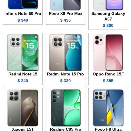
Infinix Note 60 Pro
Poco X8 Pro Max
Samsung Galaxy
A37
340 $
435 $
300 $
Redmi Note 15
Redmi Note 15 Pro
Oppo Reno 15F
240 $
330 $
395 $
Xiaomi 15T
Realme C85 Pro
Poco F8 Ultra