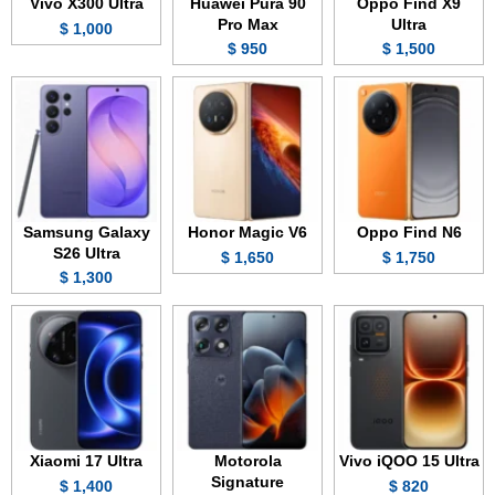
Vivo X300 Ultra
Huawei Pura 90
Oppo Find X9
Pro Max
Ultra
1,000 $
950 $
1,500 $
Samsung Galaxy
Honor Magic V6
Oppo Find N6
S26 Ultra
1,650 $
1,750 $
1,300 $
Xiaomi 17 Ultra
Motorola
Vivo iQOO 15 Ultra
Signature
1,400 $
820 $