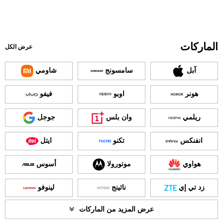
الماركات
عرض الكل
آبل
سامسونج
شاومي
هونر
اوبو
فيفو
ريلمي
وان بلس
جوجل
انفنكس
تكنو
ايتل
هواوي
موتورولا
أسوس
زد تي إي
ناثينج
لينوفو
عرض المزيد من الماركات