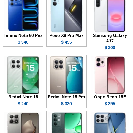
Infinix Note 60 Pro
Poco X8 Pro Max
Samsung Galaxy
A37
340 $
435 $
300 $
Redmi Note 15
Redmi Note 15 Pro
Oppo Reno 15F
240 $
330 $
395 $