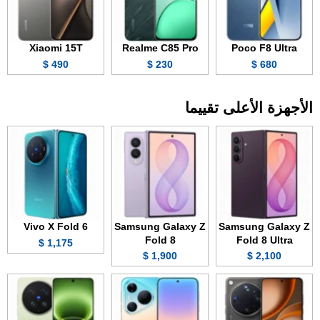
Xiaomi 15T
Realme C85 Pro
Poco F8 Ultra
490 $
230 $
680 $
الأجهزة الأعلى تقييما
Vivo X Fold 6
Samsung Galaxy Z
Samsung Galaxy Z
Fold 8
Fold 8 Ultra
1,175 $
1,900 $
2,100 $