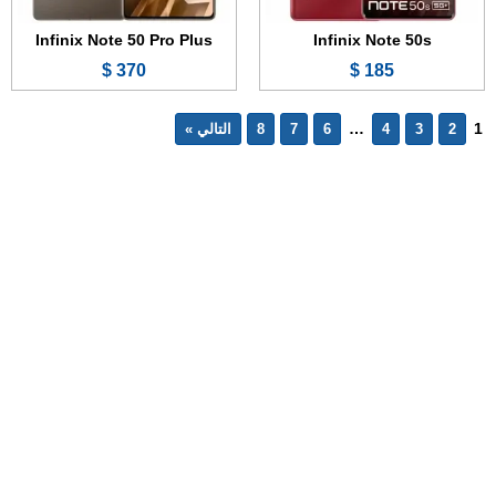
Infinix Note 50 Pro Plus
Infinix Note 50s
370 $
185 $
…
1
2
3
4
6
7
8
التالي »