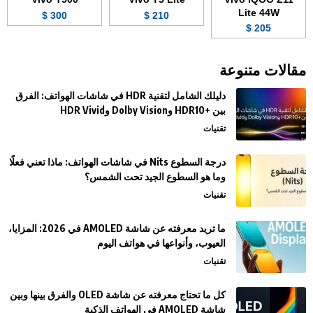
Lite 44W
300 $
210 $
205 $
مقالات متنوعة
دليلك الشامل لتقنية HDR في شاشات الهواتف: الفرق
بين +HDR10 وDolby Vision وHDR Vivid
تقنيات
درجة السطوع Nits في شاشات الهواتف: ماذا تعني فعلًا
وما هو السطوع الجيد تحت الشمس؟
تقنيات
ما تريد معرفته عن شاشة AMOLED في 2026: المزايا،
العيوب، وأنواعها في هواتف اليوم
تقنيات
كل ما تحتاج معرفته عن شاشة OLED والفرق بينها وبين
شاشة AMOLED في الهواتف الذكية