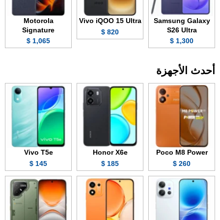
Motorola
Vivo iQOO 15 Ultra
Samsung Galaxy
Signature
S26 Ultra
820 $
1,065 $
1,300 $
أحدث الأجهزة
Vivo T5e
Honor X6e
Poco M8 Power
145 $
185 $
260 $