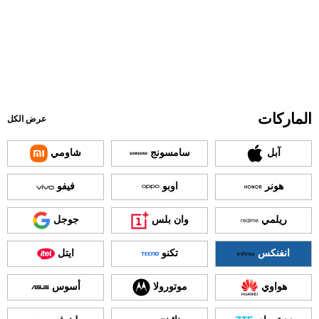
الماركات
عرض الكل
آبل
سامسونج
شاومي
هونر
اوبو
فيفو
ريلمي
وان بلس
جوجل
انفنكس
تكنو
ايتل
هواوي
موتورولا
أسوس