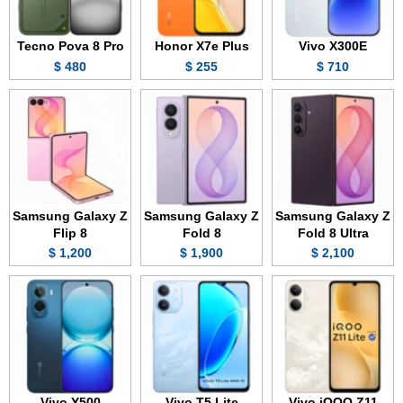
Tecno Pova 8 Pro
Honor X7e Plus
Vivo X300E
480 $
255 $
710 $
Samsung Galaxy Z
Samsung Galaxy Z
Samsung Galaxy Z
Flip 8
Fold 8
Fold 8 Ultra
1,200 $
1,900 $
2,100 $
Vivo Y500
Vivo T5 Lite
Vivo iQOO Z11