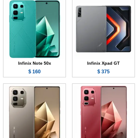
الشاشة:
6.78 بوصة - 144 هرتز - AMOLED
الشاشة:
6.78 بوصة - 144 هرتز - AMOLED
الذاكرة:
128 أو 256 جيجابايت
الذاكرة:
256 جيجابايت
الرام:
8 جيجابايت
الرام:
12 جيجابايت
الكاميرا:
64 + 2 ميجابكسل
الكاميرا:
50 + 50 + 8 ميجابكسل
المعالج:
Mediatek Dimensity 7300 Ultimate
المعالج:
Mediatek Dimensity 8350
البطارية والشحن السريع:
5500 مللي أمبير - 45 واط
البطارية والشحن السريع:
5200 مللي أمبير - 100 واط
عرض الموصفات ←
عرض الموصفات ←
Infinix Note 50x
Infinix Xpad GT
160 $
375 $