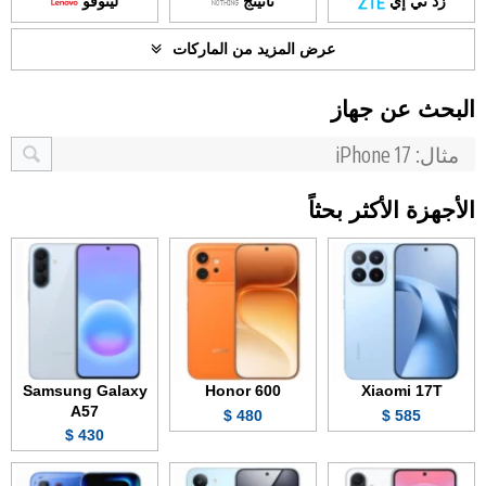
زد تي إي
ناثينج
لينوفو
عرض المزيد من الماركات
البحث عن جهاز
الأجهزة الأكثر بحثاً
Samsung Galaxy
Honor 600
Xiaomi 17T
A57
480 $
585 $
430 $