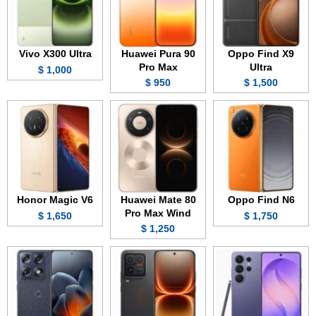
Vivo X300 Ultra
Huawei Pura 90
Oppo Find X9
Pro Max
Ultra
1,000 $
950 $
1,500 $
Honor Magic V6
Huawei Mate 80
Oppo Find N6
Pro Max Wind
1,650 $
1,750 $
1,250 $