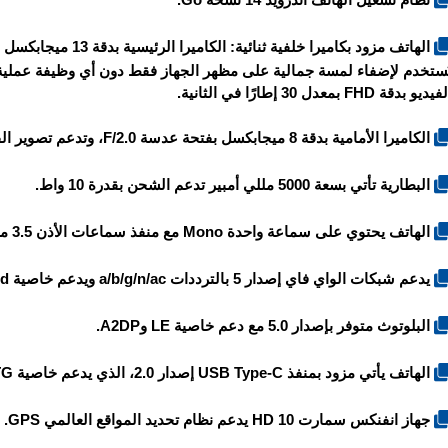
يديو بدقة FHD بمعدل 30 إطارًا في الثانية.
الكاميرا الأمامية بدقة 8 ميجابكسل بفتحة عدسة F/2.0، وتدعم تصوير الفيديو بدقة 1080P FHD بمعدل 30 إطار في الثانية.
البطارية تأتي بسعة 5000 مللي أمبير تدعم الشحن بقدرة 10 واط.
الهاتف يحتوي على سماعة واحدة Mono مع منفذ سماعات الأذن 3.5 ملم.
يدعم شبكات الواي فاي إصدار 5 بالترددات a/b/g/n/ac ويدعم خاصية Dual-band ونقطة الاتصال Hotspot.
البلوتوث متوفر بإصدار 5.0 مع دعم خاصية LE وA2DP.
الهاتف يأتي مزود بمنفذ USB Type-C إصدار 2.0، الذي يدعم خاصية OTG.
جهاز انفنكس سمارت 10 HD يدعم نظام تحديد المواقع العالمي GPS.