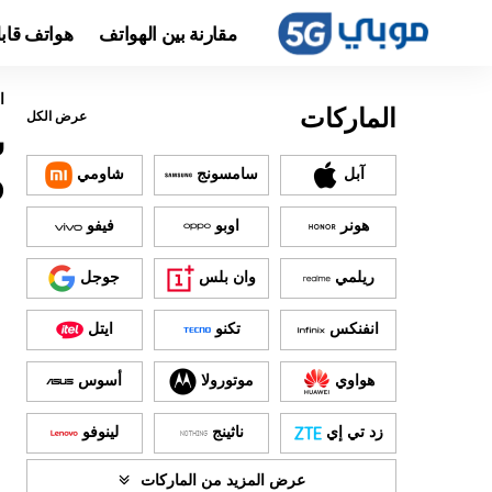
مقارنة بين الهواتف
هواتف قاب
ا
الماركات
عرض الكل
آبل
سامسونج
شاومي
D
هونر
اوبو
فيفو
ريلمي
وان بلس
جوجل
انفنكس
تكنو
ايتل
هواوي
موتورولا
أسوس
زد تي إي
ناثينج
لينوفو
عرض المزيد من الماركات