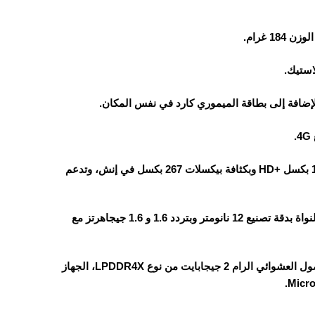
استيك.
الهاتف يأتي بشاشة من نوع IPS LCD بحجم 6.6 بوصة وبدقة 720×1612 بكسل +HD وبكثافة بيكسلات 267 بكسل في إنش، وتدعم
هاتف انفنكس سمارت 10 HD يأتي مزود بمعالج Unisoc T606 ثماني النواة بدقة تصنيع 12 نانومتر وبتردد 1.6 و 1.6 جيجاهرتز مع
الجهاز