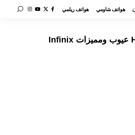
ن
هواتف شاومي
هواتف ريلمي
سعر ومواصفات انفنكس سمارت 10 HD عيوب ومميزات Infinix