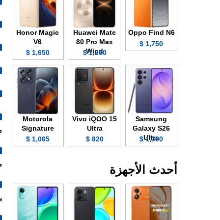
Honor Magic
Huawei Mate
Oppo Find N6
V6
80 Pro Max
1,750 $
Wind
1,650 $
1,250 $
Motorola
Vivo iQOO 15
Samsung
Signature
Ultra
Galaxy S26
م
Ultra
1,065 $
820 $
1,300 $
مع
أحدث الأجهزة
ي