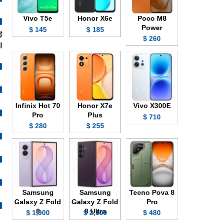
Vivo T5e
Honor X6e
Poco M8
Power
145 $
185 $
260 $
الف
Infinix Hot 70
Honor X7e
Vivo X300E
Pro
Plus
710 $
280 $
255 $
Samsung
Samsung
Tecno Pova 8
Galaxy Z Fold
Galaxy Z Fold
Pro
8
8 Ultra
1,900 $
2,100 $
480 $