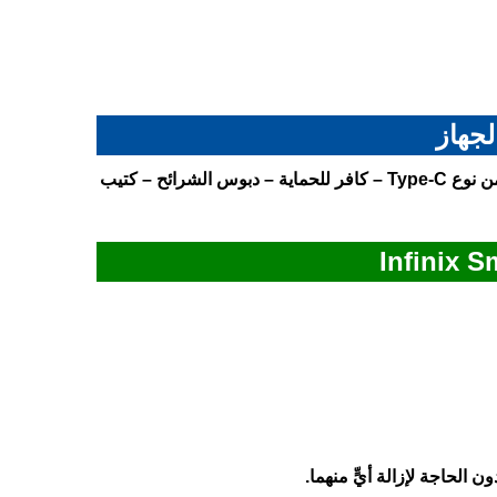
لجهاز
الجهاز انفنكس سمارت 10 HD – الشاحن بقدرة 10 واط – كابل USB من نوع Type-C – كافر للحماية – دبوس الشرائح – كتيب