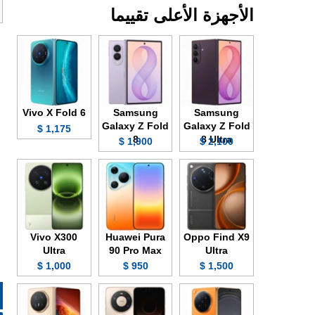
الأجهزة الأعلى تقييما
Vivo X Fold 6
Samsung
Samsung
Galaxy Z Fold
Galaxy Z Fold
1,175 $
8
8 Ultra
1,900 $
2,100 $
Vivo X300
Huawei Pura
Oppo Find X9
Ultra
90 Pro Max
Ultra
1,000 $
950 $
1,500 $