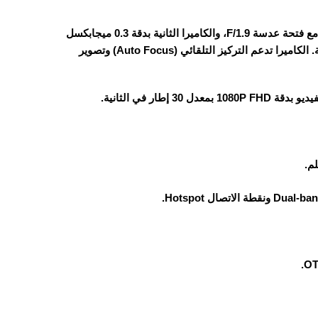
الهاتف مزود بكاميرا خلفية ثنائية: الكاميرا الرئيسية بدقة 13 ميجابكسل مع فتحة عدسة F/1.9، والكاميرا الثانية بدقة 0.3 ميجابكسل
تُستخدم لإضفاء لمسة جمالية على مظهر الجهاز فقط دون أي وظيفة عملية. الكاميرا تدعم التركيز التلقائي (Auto Focus) وتصوير