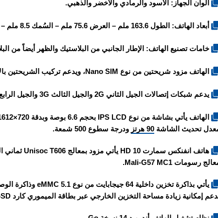
الوان الجهاز: الأسود والرمادي والأخضر والذهبي.
أبعاد الهاتف: الطول 163.6 ملم – العرض 75.6 ملم – السُمك 8.5 ملم – الوزن 184 غرام.
خامات تصنيع الهاتف: الإطار الجانبي من البلاستيك والظهر أيضاً من البل
الهاتف مزود شريحتين من نوع Nano SIM، ويدعم تركيب الشريحتين بالإضافة إلى بطاقة الميموري كارد في نفس المكان.
يدعم شبكات إتصالات الجيل الثاني 2G والجيل الثالث 3G والجيل الرابع 4G.
عدل تحديث الشاشة
90 هرتز
ودرجة سطوع 500 شمعة.
الج رسومات Mali-G57 MC1.
يأتي بذاكرة تخزين داخلية 64 جيجابايت من نوع eMMC 5.1 وذاكرة الوصول العشوائي الرام 2 جيجابايت من نوع LPDDR4X،
دعم إمكانية زيادة مساحة التخزين الخارجي عبر بطاقة الميموري كارد MicroSD.
نظام تشغيل الهاتف أندرويد 14 نسخة Go.