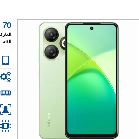
70 $
الماركة
الفئة: