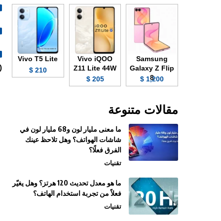
Vivo T5 Lite
Vivo iQOO
Samsung
ace Unlock).
Z11 Lite 44W
Galaxy Z Flip
210 $
8
205 $
1,200 $
مقالات متنوعة
ما معنى مليار لون و68 مليار لون في
شاشات الهواتف؟ وهل تلاحظ عينك
الفرق فعلًا؟
تقنيات
ما هو معدل تحديث 120 هرتز؟ وهل يغيّر
فعلاً من تجربة استخدام الهاتف؟
تقنيات