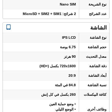
نوع الشريحة
Nano SIM
عدد الشرائح
2 شرائح: MicroSD + SIM2 + SIM1
الشاشة
نوع الشاشة
IPS LCD
حجم الشاشة
6.75 بوصة
معدل التحديث
90 هرتز
دقة الشاشة
720x1600 بكسل (+HD)
أبعاد الشاشة
20:9
نسبة الشاشة
84.8 في المئة
كثافة البيكسلات
260 بكسل في كل إنش
• وضع حماية العين
وظائف أخرى
• الوضع الليلي