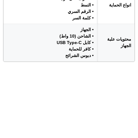
انواع الحماية
• النمط
• الرقم السري
• كلمة السر
• الجهاز
• الشاحن (10 واط)
محتويات علبة
• كابل USB Type-C
الجهاز
• كافر للحماية
• دبوس الشرائح