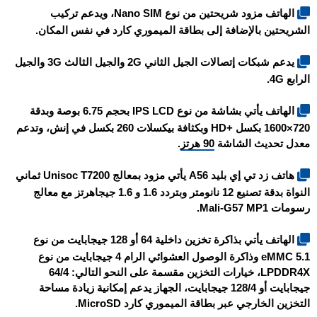
الهاتف مزود شريحتين من نوع Nano SIM، ويدعم تركيب
الشريحتين بالإضافة إلى بطاقة الميموري كارد في نفس المكان.
يدعم شبكات إتصالات الجيل الثاني 2G والجيل الثالث 3G والجيل
الرابع 4G.
الهاتف يأتي بشاشة من نوع IPS LCD بحجم 6.75 بوصة وبدقة
720×1600 بكسل +HD وبكثافة بيكسلات 260 بكسل في إنش، وتدعم
معدل تحديث الشاشة
90 هرتز
.
هاتف
زد تي إي بليد A56
يأتي مزود بمعالج Unisoc T7200 ثماني
النواة بدقة تصنيع 12 نانومتر وبتردد 1.6 و 1.6 جيجاهرتز مع معالج
رسومات Mali-G57 MP1.
الهاتف يأتي بذاكرة تخزين داخلية 64 أو 128 جيجابايت من نوع
eMMC 5.1 وذاكرة الوصول العشوائي الرام 4 جيجابايت من نوع
LPDDR4X، خيارات التخزين مقسمة على النحو التالي: 64/4
جيجابايت أو 128/4 جيجابايت، الجهاز يدعم إمكانية زيادة مساحة
التخزين الخارجي عبر بطاقة الميموري كارد MicroSD.