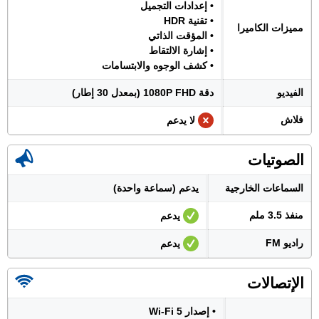
• إعدادات التجميل
• تقنية HDR
مميزات الكاميرا
• المؤقت الذاتي
• إشارة الالتقاط
• كشف الوجوه والابتسامات
الفيديو
دقة 1080P FHD (بمعدل 30 إطار)
فلاش
لا يدعم
الصوتيات
السماعات الخارجية
يدعم (سماعة واحدة)
منفذ 3.5 ملم
يدعم
راديو FM
يدعم
الإتصالات
• إصدار Wi-Fi 5