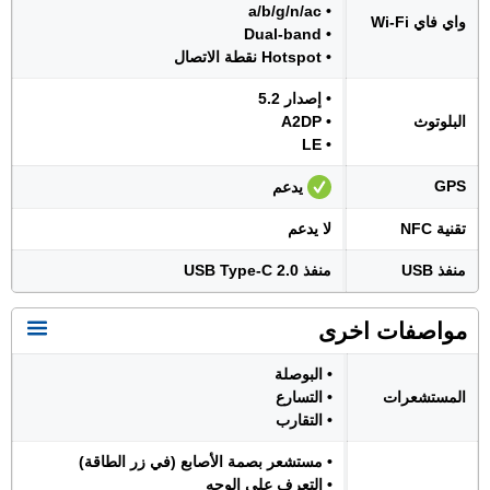
• a/b/g/n/ac
واي فاي Wi-Fi
• Dual-band
• Hotspot نقطة الاتصال
• إصدار 5.2
البلوتوث
• A2DP
• LE
GPS
يدعم
تقنية NFC
لا يدعم
منفذ USB
منفذ USB Type-C 2.0
مواصفات اخرى
• البوصلة
المستشعرات
• التسارع
• التقارب
• مستشعر بصمة الأصابع (في زر الطاقة)
• التعرف على الوجه