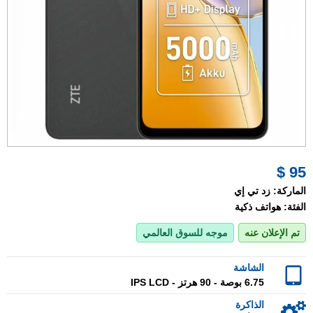
95 $
الماركة:
زد تي إي
الفئة:
هواتف ذكية
تم الإعلان عنه
موجه للسوق العالمي
الشاشة
6.75 بوصة - 90 هرتز - IPS LCD
الذاكرة