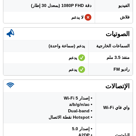
الفيديو
دقة 1080P FHD (بمعدل 30 إطار)
فلاش
لا يدعم
الصوتيات
السماعات الخارجية
يدعم (سماعة واحدة)
منفذ 3.5 ملم
يدعم
راديو FM
يدعم
الإتصالات
• إصدار Wi-Fi 5
• a/b/g/n/ac
واي فاي Wi-Fi
• Dual-band
• Hotspot نقطة الاتصال
• إصدار 5.0
البلوتوث
• A2DP