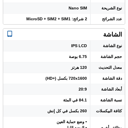
نوع الشريحة
Nano SIM
عدد الشرائح
2 شرائح: MicroSD + SIM2 + SIM1
الشاشة
نوع الشاشة
IPS LCD
حجم الشاشة
6.75 بوصة
معدل التحديث
120 هرتز
دقة الشاشة
720x1600 بكسل (+HD)
أبعاد الشاشة
20:9
نسبة الشاشة
84.1 في المئة
كثافة البيكسلات
260 بكسل في كل إنش
• وضع حماية العين
وظائف أخرى
• الوضع الليلي