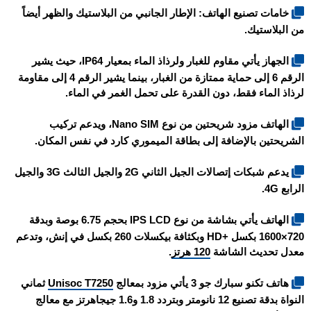
خامات تصنيع الهاتف: الإطار الجانبي من البلاستيك والظهر أيضاً
من البلاستيك.
الجهاز يأتي مقاوم للغبار ولرذاذ الماء بمعيار IP64، حيث يشير
الرقم 6 إلى حماية ممتازة من الغبار، بينما يشير الرقم 4 إلى مقاومة
لرذاذ الماء فقط، دون القدرة على تحمل الغمر في الماء.
الهاتف مزود شريحتين من نوع Nano SIM، ويدعم تركيب
الشريحتين بالإضافة إلى بطاقة الميموري كارد في نفس المكان.
يدعم شبكات إتصالات الجيل الثاني 2G والجيل الثالث 3G والجيل
الرابع 4G.
الهاتف يأتي بشاشة من نوع IPS LCD بحجم 6.75 بوصة وبدقة
720×1600 بكسل +HD وبكثافة بيكسلات 260 بكسل في إنش، وتدعم
معدل تحديث الشاشة
120 هرتز
.
هاتف
تكنو سبارك جو 3
يأتي مزود بمعالج
Unisoc T7250
ثماني
النواة بدقة تصنيع 12 نانومتر وبتردد 1.8 و1.6 جيجاهرتز مع معالج