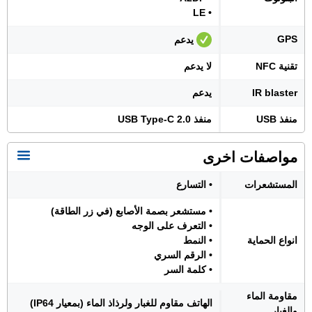
• LE
GPS
يدعم
تقنية NFC
لا يدعم
IR blaster
يدعم
منفذ USB
منفذ USB Type-C 2.0
مواصفات اخرى
المستشعرات
• التسارع
• مستشعر بصمة الأصابع (في زر الطاقة)
• التعرف على الوجه
انواع الحماية
• النمط
• الرقم السري
• كلمة السر
مقاومة الماء
الهاتف مقاوم للغبار ولرذاذ الماء (بمعيار IP64)
والغبار