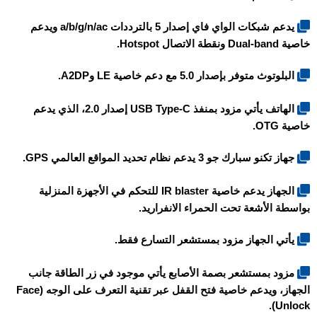
يدعم شبكات الواي فاي إصدار 5 بالترددات a/b/g/n/ac ويدعم
خاصية Dual-band ونقطة الاتصال Hotspot.
البلوتوث متوفر بإصدار 5.0 مع دعم خاصية LE وA2DP.
الهاتف يأتي مزود بمنفذ USB Type-C إصدار 2.0، الذي يدعم
خاصية OTG.
جهاز
تكنو سبارك جو 3
يدعم نظام تحديد المواقع العالمي GPS.
الجهاز يدعم خاصية IR blaster للتحكم في الأجهزة المنزلية
بواسطة الأشعة تحت الحمراء الانفراريد.
يأتي الجهاز مزود بمستشعر التسارع فقط.
مزود بمستشعر بصمة الأصابع يأتي موجود في زر الطاقة جانب
الجهاز، ويدعم خاصية فتح القفل عبر تقنية التعرف على الوجه (Face
Unlock).