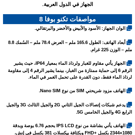
الجهاز في الدول العربية.
مواصفات تكنو بوفا 8
الوان الجهاز: الأسود والأبيض والأخضر والبرتقالي.
أبعاد الهاتف: الطول 165.6 ملم – العرض 78.4 ملم – السُمك 8.8
ملم – الوزن 225 غرام.
الجهاز يأتي مقاوم للغبار ولرذاذ الماء بمعيار IP64، حيث يشير
الرقم 6 إلى حماية ممتازة من الغبار، بينما يشير الرقم 4 إلى مقاومة
لرذاذ الماء فقط، دون القدرة على تحمل الغمر في الماء.
الهاتف مزود شريحتي SIM من نوع Nano SIM.
يدعم شبكات إتصالات الجيل الثاني 2G والجيل الثالث 3G والجيل
الرابع 4G والجيل الخامس 5G.
الهاتف يأتي بشاشة من نوع IPS LCD بحجم 6.76 بوصة وبدقة
1080×2344 بكسل +FHD وبكثافة بيكسلات 381 بكسل في إنش،