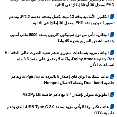
FHD بمعدل 30 أو 60 إطارًا في الثانية.
الكاميرا الأمامية بدقة 13 ميجابكسل بفتحة عدسة F/2.2، وتدعم
تصوير الفيديو بدقة FHD بمعدل 30 إطارًا في الثانية.
البطارية تأتي من نوع سيليكون كاربون بسعة 8000 مللي أمبير،
وتدعم الشحن السريع بقدرة 45 واط.
الهاتف مزود بسماعات ستيريو تدعم تقنية الصوت عالي الدقة Hi-
Res وتقنية Dolby Atmos، ولكنه لا يحتوي على منفذ 3.5 ملم
لسماعات الأذن.
يدعم شبكات الواي فاي إصدار 5 بالترددات a/b/g/n/ac ويدعم
خاصية Dual-band ونقطة الاتصال Hotspot.
البلوتوث متوفر بإصدار 5.4 مع دعم خاصية LE وA2DP.
هاتف
تكنو بوفا 8
يأتي مزود بمنفذ USB Type-C 2.0، الذي يدعم
خاصية OTG.