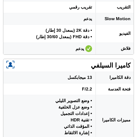
التقريب
تقريب رقمي
Slow Motion
يدعم
• دقة 2K (بمعدل 30 إطار)
الفيديو
• دقة FHD (بمعدل 30/60 إطار)
فلاش
يدعم
كاميرا السيلفي
دقة الكاميرا
13 ميجابكسل
فتحة العدسة
F/2.2
• وضع التصوير الليلي
• وضع عزل الخلفية
• إعدادات التجميل
مميزات الكاميرا
• تقنية HDR
• المؤقت الذاتي
• إشارة الالتقاط