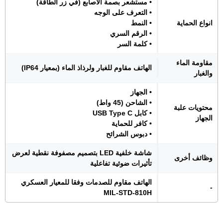
• مستشعر بصمة الأصابع (في زر الطاقة)
• التعرف على الوجه
انواع الحماية
• النمط
• الرقم السري
• كلمة السر
مقاومة الماء
الهاتف مقاوم للغبار ولرذاذ الماء (بمعيار IP64)
والغبار
• الجهاز
• الشاحن (45 واط)
محتويات علبة
• كابل USB Type C
الجهاز
• كافر للحماية
• دبوس الشرائح
شاشة خلفية LED بتصميم مصفوفة نقطية لعرض
وظائف أخرى
تأثيرات ضوئية تفاعلية
الهاتف مقاوم للصدمات وفقا للمعيار العسكري
-
MIL-STD-810H