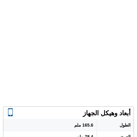
أبعاد وهيكل الجهاز
الطول
165.6 ملم
العرض
78.4 ملم