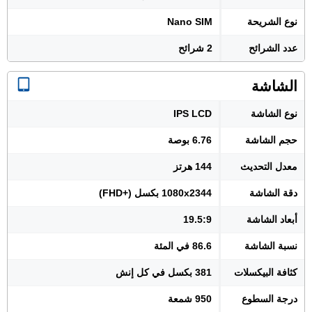
نوع الشريحة
Nano SIM
عدد الشرائح
2 شرائح
الشاشة
نوع الشاشة
IPS LCD
حجم الشاشة
6.76 بوصة
معدل التحديث
144 هرتز
دقة الشاشة
1080x2344 بكسل (+FHD)
أبعاد الشاشة
19.5:9
نسبة الشاشة
86.6 في المئة
كثافة البيكسلات
381 بكسل في كل إنش
درجة السطوع
950 شمعة