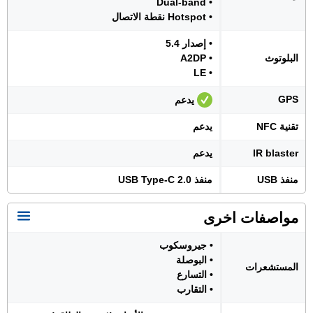
• Dual-band
• Hotspot نقطة الاتصال
• إصدار 5.4
البلوتوث
• A2DP
• LE
GPS
يدعم
تقنية NFC
يدعم
IR blaster
يدعم
منفذ USB
منفذ USB Type-C 2.0
مواصفات اخرى
• جيروسكوب
• البوصلة
المستشعرات
• التسارع
• التقارب