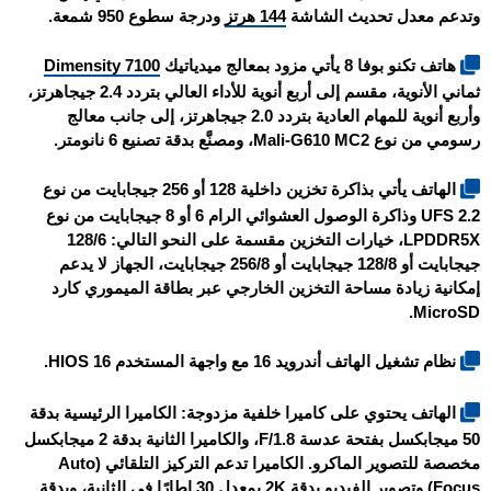
وتدعم معدل تحديث الشاشة
144 هرتز
ودرجة سطوع 950 شمعة.
هاتف
تكنو بوفا 8
يأتي مزود بمعالج ميدياتيك
Dimensity 7100
ثماني الأنوية، مقسم إلى أربع أنوية للأداء العالي بتردد 2.4 جيجاهرتز،
وأربع أنوية للمهام العادية بتردد 2.0 جيجاهرتز، إلى جانب معالج
رسومي من نوع Mali-G610 MC2، ومصنَّع بدقة تصنيع 6 نانومتر.
الهاتف يأتي بذاكرة تخزين داخلية 128 أو 256 جيجابايت من نوع
UFS 2.2 وذاكرة الوصول العشوائي الرام 6 أو 8 جيجابايت من نوع
LPDDR5X، خيارات التخزين مقسمة على النحو التالي: 128/6
جيجابايت أو 128/8 جيجابايت أو 256/8 جيجابايت، الجهاز لا يدعم
إمكانية زيادة مساحة التخزين الخارجي عبر بطاقة الميموري كارد
MicroSD.
نظام تشغيل الهاتف أندرويد 16 مع واجهة المستخدم HIOS 16.
الهاتف يحتوي على كاميرا خلفية مزدوجة: الكاميرا الرئيسية بدقة
50 ميجابكسل بفتحة عدسة F/1.8، والكاميرا الثانية بدقة 2 ميجابكسل
مخصصة للتصوير الماكرو. الكاميرا تدعم التركيز التلقائي (Auto
Focus) وتصوير الفيديو بدقة 2K بمعدل 30 إطارًا في الثانية، وبدقة