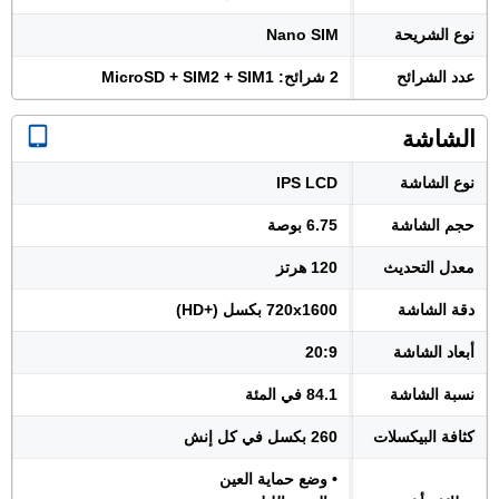
نوع الشريحة
Nano SIM
عدد الشرائح
2 شرائح: MicroSD + SIM2 + SIM1
الشاشة
نوع الشاشة
IPS LCD
حجم الشاشة
6.75 بوصة
معدل التحديث
120 هرتز
دقة الشاشة
720x1600 بكسل (+HD)
أبعاد الشاشة
20:9
نسبة الشاشة
84.1 في المئة
كثافة البيكسلات
260 بكسل في كل إنش
• وضع حماية العين