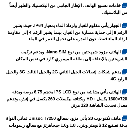
خامات تصنيع الهاتف: الإطار الجانبي من البلاستيك والظهر أيضاً
من البلاستيك.
الجهاز يأتي مقاوم للغبار ولرذاذ الماء بمعيار IP64، حيث يشير
الرقم 6 إلى حماية ممتازة من الغبار، بينما يشير الرقم 4 إلى مقاومة
لرذاذ الماء فقط، دون القدرة على تحمل الغمر في الماء.
الهاتف مزود شريحتين من نوع Nano SIM، ويدعم تركيب
الشريحتين بالإضافة إلى بطاقة الميموري كارد في نفس المكان.
يدعم شبكات إتصالات الجيل الثاني 2G والجيل الثالث 3G والجيل
الرابع 4G.
الهاتف يأتي بشاشة من نوع IPS LCD بحجم 6.75 بوصة وبدقة
720×1600 بكسل +HD وبكثافة بيكسلات 260 بكسل في إنش، وتدعم
معدل تحديث الشاشة
120 هرتز
.
هاتف
تكنو بوب 20
يأتي مزود بمعالج
Unisoc T7250
ثماني النواة
بدقة تصنيع 12 نانومتر وبتردد 1.8 و1.6 جيجاهرتز مع معالج رسومات