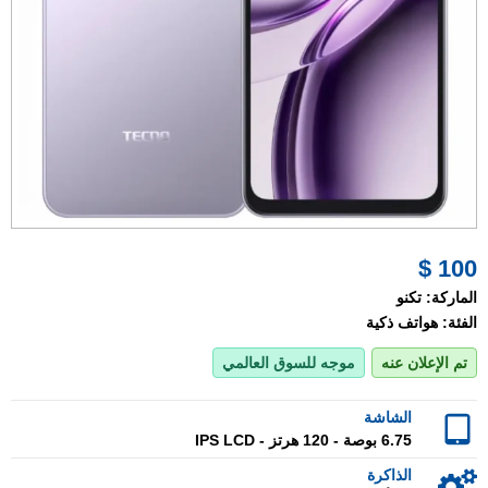
100 $
الماركة:
تكنو
الفئة:
هواتف ذكية
تم الإعلان عنه
موجه للسوق العالمي
الشاشة
6.75 بوصة - 120 هرتز - IPS LCD
الذاكرة