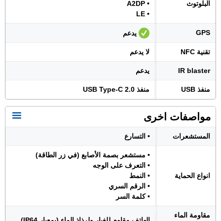
البلوتوث
• A2DP
• LE
GPS
يدعم
تقنية NFC
لا يدعم
IR blaster
يدعم
منفذ USB
منفذ USB Type-C 2.0
مواصفات اخرى
المستشعرات
• التسارع
• مستشعر بصمة الأصابع (في زر الطاقة)
• التعرف على الوجه
انواع الحماية
• النمط
• الرقم السري
• كلمة السر
مقاومة الماء
الهاتف مقاوم للغبار ولرذاذ الماء (بمعيار IP64)