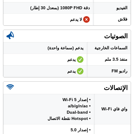
الفيديو
دقة 1080P FHD (بمعدل 30 إطار)
فلاش
لا يدعم
الصوتيات
السماعات الخارجية
يدعم (سماعة واحدة)
منفذ 3.5 ملم
يدعم
راديو FM
يدعم
الإتصالات
• إصدار Wi-Fi 5
• a/b/g/n/ac
واي فاي Wi-Fi
• Dual-band
• Hotspot نقطة الاتصال
• إصدار 5.0