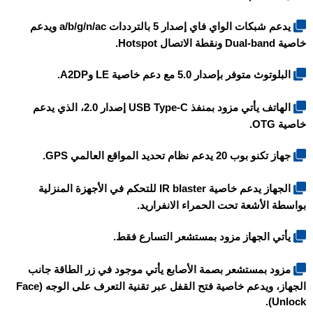
يدعم شبكات الواي فاي إصدار 5 بالترددات a/b/g/n/ac ويدعم
خاصية Dual-band ونقطة الاتصال Hotspot.
البلوتوث متوفر بإصدار 5.0 مع دعم خاصية LE وA2DP.
الهاتف يأتي مزود بمنفذ USB Type-C إصدار 2.0، الذي يدعم
خاصية OTG.
جهاز
تكنو بوب 20
يدعم نظام تحديد المواقع العالمي GPS.
الجهاز يدعم خاصية IR blaster للتحكم في الأجهزة المنزلية
بواسطة الأشعة تحت الحمراء الانفراريد.
يأتي الجهاز مزود بمستشعر التسارع فقط.
مزود بمستشعر بصمة الأصابع يأتي موجود في زر الطاقة جانب
الجهاز، ويدعم خاصية فتح القفل عبر تقنية التعرف على الوجه (Face
Unlock).