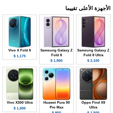
الأجهزة الأعلى تقييما
Vivo X Fold 6
Samsung Galaxy Z
Samsung Galaxy Z
Fold 8
Fold 8 Ultra
1,175 $
1,900 $
2,100 $
Vivo X300 Ultra
Huawei Pura 90
Oppo Find X9
Pro Max
Ultra
1,000 $
950 $
1,500 $