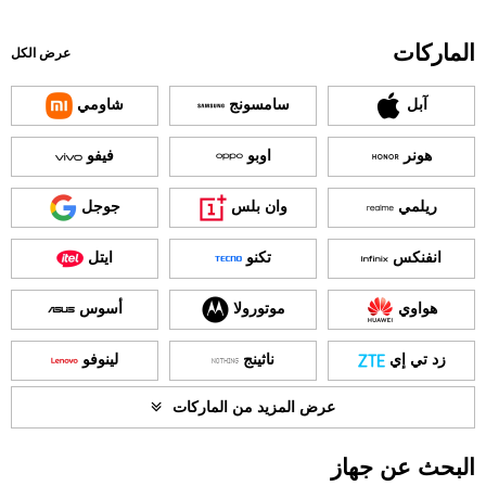
الماركات
عرض الكل
آبل
سامسونج
شاومي
هونر
اوبو
فيفو
ريلمي
وان بلس
جوجل
انفنكس
تكنو
ايتل
هواوي
موتورولا
أسوس
زد تي إي
ناثينج
لينوفو
عرض المزيد من الماركات
البحث عن جهاز