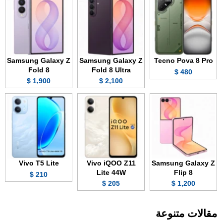
Samsung Galaxy Z
Samsung Galaxy Z
Tecno Pova 8 Pro
Fold 8
Fold 8 Ultra
480 $
1,900 $
2,100 $
Vivo T5 Lite
Vivo iQOO Z11
Samsung Galaxy Z
Lite 44W
Flip 8
210 $
205 $
1,200 $
مقالات متنوعة