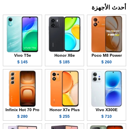
أحدث الأجهزة
Vivo T5e
Honor X6e
Poco M8 Power
145 $
185 $
260 $
Infinix Hot 70 Pro
Honor X7e Plus
Vivo X300E
280 $
255 $
710 $