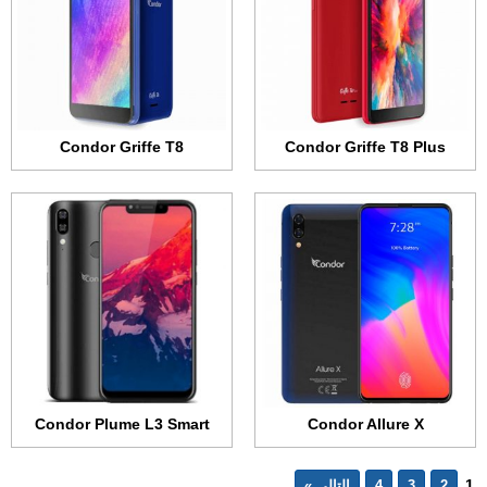
الرام:
6 جيجابايت
الرام:
3 جيجابت
الكاميرا:
مزدوجة بدقة 16 و 5 ميجابكسل
الكاميرا:
مزدوجة بدقة 13 و 5 ميجابكسل
المعالج:
ثماني النواة بسرعة 2.1 و 2.0 جيجاهرتز
المعالج:
ثماني النواة بسرعة 2.0 و 1.5 جيجاهرتز
البطارية:
3500 مللي أمبير
البطارية:
4000 مللي أمبير
عرض الموصفات ←
عرض الموصفات ←
Condor Griffe T8
Condor Griffe T8 Plus
Condor Plume L3 Smart
Condor Allure X
1
2
3
4
التالي »