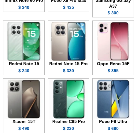
Infinix Note 60 Pro
Poco X8 Pro Max
Samsung Galaxy
A37
340 $
435 $
300 $
Redmi Note 15
Redmi Note 15 Pro
Oppo Reno 15F
240 $
330 $
395 $
Xiaomi 15T
Realme C85 Pro
Poco F8 Ultra
490 $
230 $
680 $