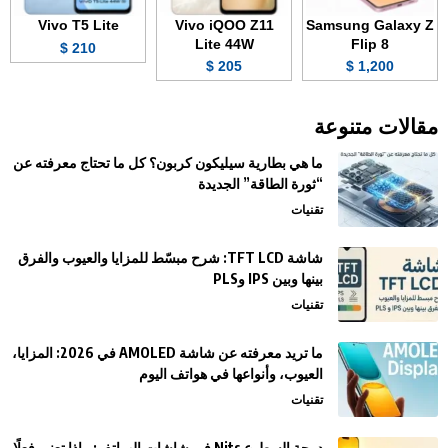
Vivo T5 Lite
Vivo iQOO Z11
Samsung Galaxy Z
Lite 44W
Flip 8
210 $
205 $
1,200 $
مقالات متنوعة
ما هي بطارية سيليكون كربون؟ كل ما تحتاج معرفته عن
“ثورة الطاقة” الجديدة
تقنيات
شاشة TFT LCD: شرح مبسّط للمزايا والعيوب والفرق
بينها وبين IPS وPLS
تقنيات
ما تريد معرفته عن شاشة AMOLED في 2026: المزايا،
العيوب، وأنواعها في هواتف اليوم
تقنيات
درجة السطوع Nits في شاشات الهواتف: ماذا تعني فعلًا