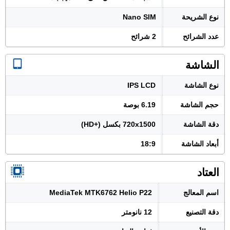
نوع الشريحة
Nano SIM
عدد الشرائح
2 شرائح
الشاشة
نوع الشاشة
IPS LCD
حجم الشاشة
6.19 بوصة
دقة الشاشة
720x1500 بكسل (+HD)
أبعاد الشاشة
18:9
العتاد
اسم المعالج
MediaTek MTK6762 Helio P22
دقة التصنيع
12 نانومتر