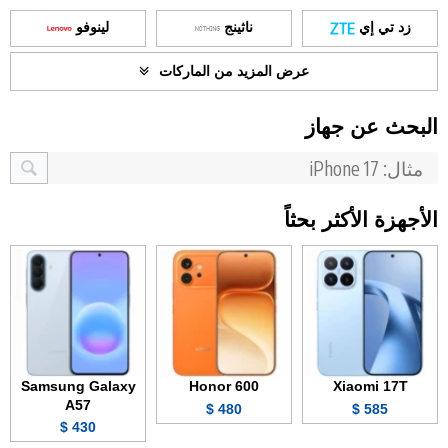
زد تي إي
ناثينج
لينوفو
عرض المزيد من الماركات
البحث عن جهاز
الأجهزة الأكثر بحثاً
Samsung Galaxy
Honor 600
Xiaomi 17T
A57
480 $
585 $
430 $