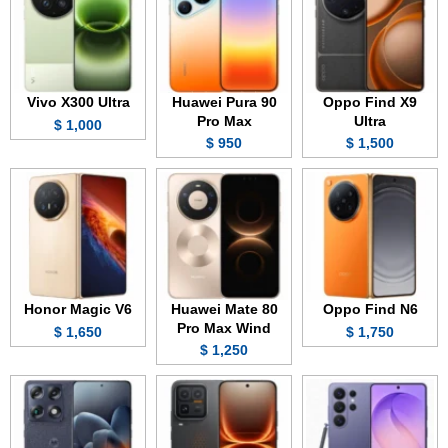
Vivo X300 Ultra
Huawei Pura 90
Oppo Find X9
Pro Max
Ultra
1,000 $
950 $
1,500 $
Honor Magic V6
Huawei Mate 80
Oppo Find N6
Pro Max Wind
1,650 $
1,750 $
1,250 $