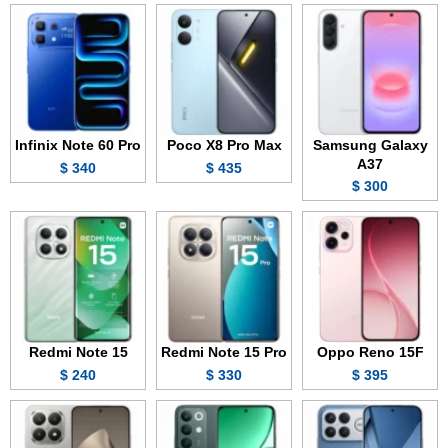
Infinix Note 60 Pro
Poco X8 Pro Max
Samsung Galaxy
A37
340 $
435 $
300 $
Redmi Note 15
Redmi Note 15 Pro
Oppo Reno 15F
240 $
330 $
395 $