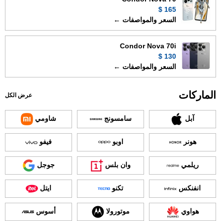
165 $
السعر والمواصفات ←
Condor Nova 70i
130 $
السعر والمواصفات ←
الماركات
عرض الكل
آبل
سامسونج
شاومي
هونر
اوبو
فيفو
ريلمي
وان بلس
جوجل
انفنكس
تكنو
ايتل
هواوي
موتورولا
أسوس