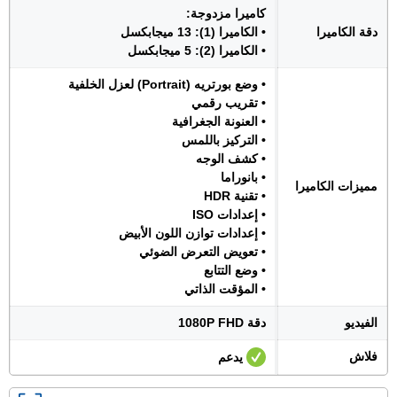
كاميرا مزدوجة:
دقة الكاميرا
• الكاميرا (1): 13 ميجابكسل
• الكاميرا (2): 5 ميجابكسل
• وضع بورتريه (Portrait) لعزل الخلفية
• تقريب رقمي
• العنونة الجغرافية
• التركيز باللمس
• كشف الوجه
• بانوراما
مميزات الكاميرا
• تقنية HDR
• إعدادات ISO
• إعدادات توازن اللون الأبيض
• تعويض التعرض الضوئي
• وضع التتابع
• المؤقت الذاتي
الفيديو
دقة 1080P FHD
فلاش
يدعم