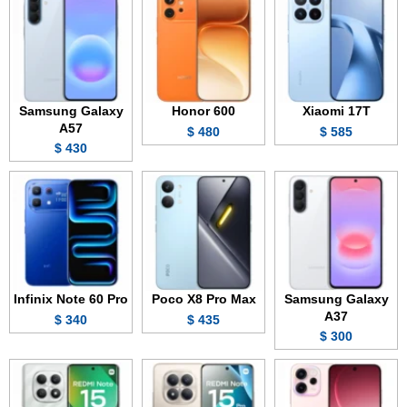
Samsung Galaxy
Honor 600
Xiaomi 17T
A57
480 $
585 $
430 $
Infinix Note 60 Pro
Poco X8 Pro Max
Samsung Galaxy
A37
340 $
435 $
300 $