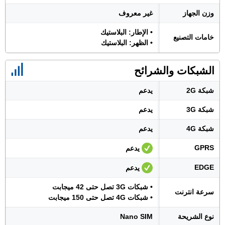
وزن الجهاز
غير معروف
• الإطار: البلاستيك
خامات التصنيع
• الظهر: البلاستيك
الشبكات والشرائح
شبكة 2G
يدعم
شبكة 3G
يدعم
شبكة 4G
يدعم
GPRS
يدعم
EDGE
يدعم
• شبكات 3G تصل حتى 42 ميجابت
سرعة انترنت
• شبكات 4G تصل حتى 150 ميجابت
نوع الشريحة
Nano SIM