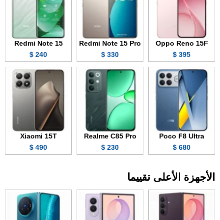
Redmi Note 15
Redmi Note 15 Pro
Oppo Reno 15F
240 $
330 $
395 $
Xiaomi 15T
Realme C85 Pro
Poco F8 Ultra
490 $
230 $
680 $
الأجهزة الأعلى تقييما