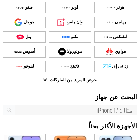
هونر
اوبو
فيفو
ريلمي
وان بلس
جوجل
انفنكس
تكنو
ايتل
هواوي
موتورولا
أسوس
زد تي إي
ناثينج
لينوفو
عرض المزيد من الماركات
البحث عن جهاز
الأجهزة الأكثر بحثاً