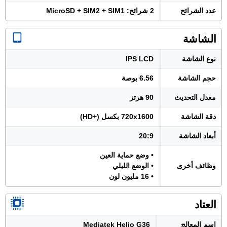
عدد الشرائح
2 شرائح: MicroSD + SIM2 + SIM1
الشاشة
نوع الشاشة
IPS LCD
حجم الشاشة
6.56 بوصة
معدل التحديث
90 هرتز
دقة الشاشة
720x1600 بكسل (+HD)
أبعاد الشاشة
20:9
• وضع حماية العين
وظائف أخرى
• الوضع الليلي
• 16 مليون لون
العتاد
اسم المعالج
Mediatek Helio G36