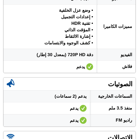
• وضع عزل الخلفية
• إعدادات التجميل
• تقنية HDR
مميزات الكاميرا
• المؤقت الذاتي
• إشارة الالتقاط
• كشف الوجوه والابتسامات
الفيديو
دقة 720P HD (بمعدل 30 إطار)
فلاش
يدعم
الصوتيات
السماعات الخارجية
يدعم (2 سماعات)
منفذ 3.5 ملم
يدعم
راديو FM
يدعم
الإتصالات