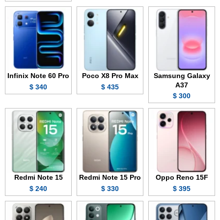
Infinix Note 60 Pro
Poco X8 Pro Max
Samsung Galaxy
A37
340 $
435 $
300 $
Redmi Note 15
Redmi Note 15 Pro
Oppo Reno 15F
240 $
330 $
395 $