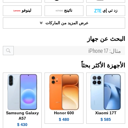
زد تي إي
ناثينج
لينوفو
عرض المزيد من الماركات
البحث عن جهاز
الأجهزة الأكثر بحثاً
Samsung Galaxy
Honor 600
Xiaomi 17T
A57
480 $
585 $
430 $