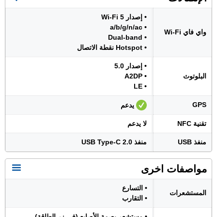
• إصدار Wi-Fi 5
• a/b/g/n/ac
واي فاي Wi-Fi
• Dual-band
• Hotspot نقطة الاتصال
• إصدار 5.0
البلوتوث
• A2DP
• LE
GPS
يدعم
تقنية NFC
لا يدعم
منفذ USB
منفذ USB Type-C 2.0
مواصفات اخرى
• التسارع
المستشعرات
• التقارب
• مستشعر بصمة الأصابع (في زر الطاقة)