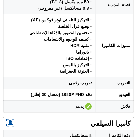
• 50 ميجابكسل (F/1.8)
فتحة العدسة
• 0.3 ميجابكسل (غير معروف)
• التركيز التلقائي اوتو فوكس (AF)
• وضع عزل الخلفية
• تحسين التصوير بالذكاء الإصطناعي
• كشف الوجوه والابتسامات
مميزات الكاميرا
• تقنية HDR
• بانوراما
• إعدادات ISO
• التركيز باللمس
• العنونة الجغرافية
التقريب
تقريب رقمي
الفيديو
دقة 1080P FHD (بمعدل 30 إطار)
فلاش
يدعم
كاميرا السيلفي
دقة الكاميرا
8 ميجابكسل