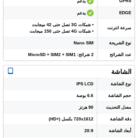
GPRS
يدعم
EDGE
يدعم
• شبكات 3G تصل حتى 42 ميجابت
سرعة انترنت
• شبكات 4G تصل حتى 150 ميجابت
نوع الشريحة
Nano SIM
عدد الشرائح
2 شرائح: MicroSD + SIM2 + SIM1
الشاشة
نوع الشاشة
IPS LCD
حجم الشاشة
6.6 بوصة
معدل التحديث
90 هرتز
دقة الشاشة
720x1612 بكسل (+HD)
أبعاد الشاشة
20:9