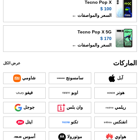
Tecno Pop X
100 $
السعر والمواصفات ←
Tecno Pop X 5G
170 $
السعر والمواصفات ←
الماركات
عرض الكل
آبل
سامسونج
شاومي
هونر
اوبو
فيفو
ريلمي
وان بلس
جوجل
انفنكس
تكنو
ايتل
هواوي
موتورولا
أسوس