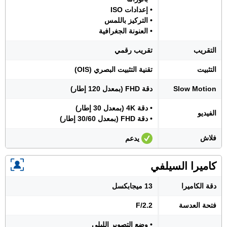
• إعدادات ISO
• التركيز باللمس
• العنونة الجغرافية
التقريب
تقريب رقمي
التثبيت
تقنية التثبيت البصري (OIS)
Slow Motion
دقة FHD (بمعدل 120 إطار)
• دقة 4K (بمعدل 30 إطار)
الفيديو
• دقة FHD (بمعدل 30/60 إطار)
فلاش
يدعم
كاميرا السيلفي
دقة الكاميرا
13 ميجابكسل
فتحة العدسة
F/2.2
• وضع التصوير الليلي