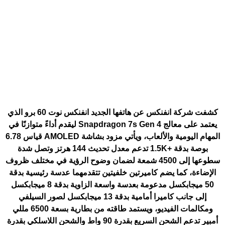
كشفت شركة انفنكس عن هاتفها الجديد
انفنكس نوت 60 برو
الذي
يعتمد على معالج Snapdragon 7s Gen 4 ليقدم أداءً متوازنًا في
المهام اليومية والألعاب، ويأتي مزود بشاشة AMOLED قياس 6.78
بوصة بدقة +1.5K تدعم معدل تحديث 144 هرتز وتصل شدة
سطوعها إلى 4500 شمعة لضمان وضوح الرؤية في مختلف ظروف
الإضاءة، كما يضم كاميرتين خلفيتين تتقدمهما عدسة رئيسية بدقة
50 ميجابكسل مدعومة بعدسة واسعة الزاوية بدقة 8 ميجابكسل
إلى جانب كاميرا أمامية بدقة 13 ميجابكسل لصور السيلفي
ومكالمات الفيديو، ويستمد طاقته من بطارية بسعة 6500 مللي
أمبير تدعم الشحن السريع بقدرة 90 واط والشحن اللاسلكي بقدرة