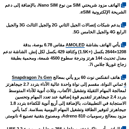
الهاتف مزود شريحتي SIM من نوع Nano SIM، بالإضافة إلى دعم
الشريحة الإلكترونية eSIM.
يدعم شبكات إتصالات الجيل الثاني 2G والجيل الثالث 3G والجيل
الرابع 4G والجيل الخامس 5G.
يأتي الهاتف بشاشة
AMOLED
مقاس 6.78 بوصة، بدقة
1208×2644 بكسل (+1.5K) وكثافة 429 بكسل لكل إنش. الشاشة تدعم
معدل تحديث 144 هرتز ودرجة سطوع 4500 شمعة، ومحمية بطبقة
زجاج غوريلا جلاس 7i.
هاتف
انفنكس نوت 60 برو
يأتي بمعالج
Snapdragon 7s Gen
4
ثماني النواة، مقسم إلى نواة واحدة عالية الأداء بتردد 2.7 جيجاهرتز
لمعالجة المهام الثقيلة وتشغيل الألعاب، وثلاث أنوية للأداء المتوسط
بتردد 2.4 جيجاهرتز لتقديم قوة إضافية عند تعدد المهام وتحسين
الاستجابة في التطبيقات، بالإضافة إلى أربع أنوية للكفاءة بتردد 1.8
جيجاهرتز لتوفير الطاقة وتشغيل المهام اليومية بسلاسة. كما يأتي
مزود بمعالج رسوميات Adreno 810، ومصنوع بتقنية تصنيع 4 نانومتر.
الهاتف يأتي بذاكرة تخزين داخلية 256 جيجابايت من نوع UFS 2.2