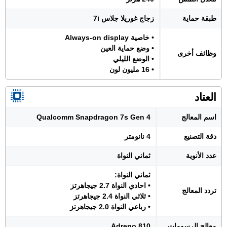
طبقة حماية
زجاج غوريلا جلاس 7i
• خاصية Always-on display
• وضع حماية العين
وظائف أخرى
• الوضع الليلي
• 16 مليون لون
العتاد
اسم المعالج
Qualcomm Snapdragon 7s Gen 4
دقة التصنيع
4 نانومتر
عدد الأنوية
ثماني النواة
ثماني النواة:
• احادي النواة 2.7 جيجاهرتز
تردد المعالج
• ثلاثي النواة 2.4 جيجاهرتز
• رباعي النواة 2.0 جيجاهرتز
معالج الرسومات
Adreno 810