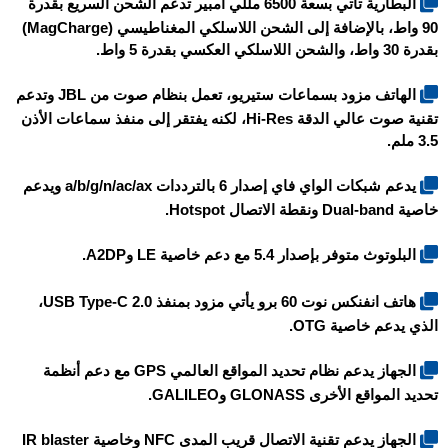
البطارية تأتي بسعة 6500 مللي أمبير تدعم الشحن السريع بقدرة
90 واط، بالإضافة إلى الشحن اللاسلكي المغناطيسي (MagCharge)
بقدرة 30 واط، والشحن اللاسلكي العكسي بقدرة 5 واط.
الهاتف مزود بسماعات ستيريو، تعمل بنظام صوت من JBL وتدعم
تقنية صوت عالي الدقة Hi-Res، لكنه يفتقر إلى منفذ سماعات الأذن
3.5 ملم.
يدعم شبكات الواي فاي إصدار 6 بالترددات a/b/g/n/ac/ax ويدعم
خاصية Dual-band ونقطة الاتصال Hotspot.
البلوتوث متوفر بإصدار 5.4 مع دعم خاصية LE وA2DP.
هاتف
انفنكس نوت 60 برو
يأتي مزود بمنفذ USB Type-C 2.0،
الذي يدعم خاصية OTG.
الجهاز يدعم نظام تحديد المواقع العالمي GPS مع دعم أنظمة
تحديد المواقع الأخرى GLONASS وGALILEO.
الجهاز يدعم تقنية الاتصال قريب المدى NFC وخاصية IR blaster