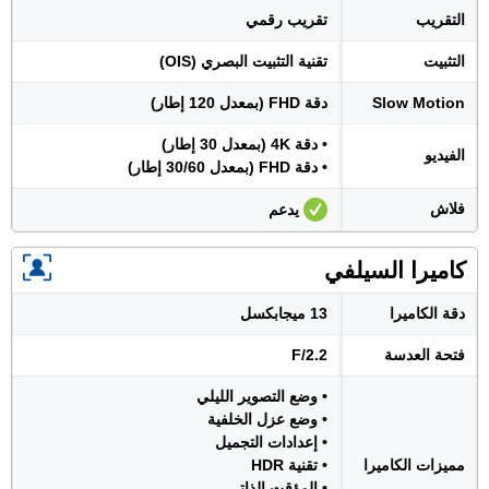
التقريب
تقريب رقمي
التثبيت
تقنية التثبيت البصري (OIS)
Slow Motion
دقة FHD (بمعدل 120 إطار)
• دقة 4K (بمعدل 30 إطار)
الفيديو
• دقة FHD (بمعدل 30/60 إطار)
فلاش
يدعم
كاميرا السيلفي
دقة الكاميرا
13 ميجابكسل
فتحة العدسة
F/2.2
• وضع التصوير الليلي
• وضع عزل الخلفية
• إعدادات التجميل
مميزات الكاميرا
• تقنية HDR
• المؤقت الذاتي