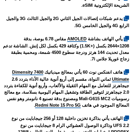
الشريحة الإلكترونية eSIM.
يدعم شبكات إتصالات الجيل الثاني 2G والجيل الثالث 3G والجيل
الرابع 4G والجيل الخامس 5G.
يأتي الهاتف بشاشة
AMOLED
مقاس 6.78 بوصة، بدقة
1208×2644 بكسل (+1.5K) وكثافة 429 بكسل لكل إنش. الشاشة تدعم
معدل تحديث 144 هرتز ودرجة سطوع 4500 شمعة، ومحمية بطبقة
زجاج غوريلا جلاس 7i.
هاتف
انفنكس نوت 60
يأتي بمعالج ميدياتيك
Dimensity 7400
Ultimate
ثماني النواة، مقسم إلى أربع أنوية عالية الأداء بتردد 2.6
جيجاهرتز للتعامل مع المهام الثقيلة والألعاب، وأربع أنوية للكفاءة بتردد
2.0 جيجاهرتز لتوفير الطاقة وتشغيل المهام اليومية بسلاسة، مع معالج
رسوميات Mali-G615 MC2 ومصنوع بدقة تصنيع 4 نانومتر وهو نفس
المعالج الموجود في هاتف
Redmi Note 15 Pro 5G
.
الهاتف يأتي بذاكرة تخزين داخلية 128 أو 256 جيجابايت من نوع
UFS 2.2 وذاكرة الوصول العشوائي الرام 8 جيجابايت من نوع