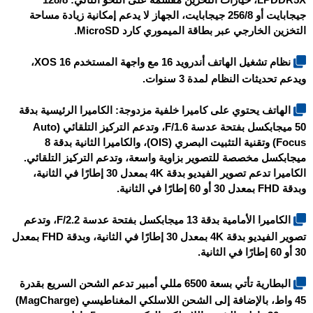
LPDDR5X، خيارات التخزين مقسمة على النحو التالي: 128/8
جيجابايت أو 256/8 جيجابايت، الجهاز لا يدعم إمكانية زيادة مساحة
التخزين الخارجي عبر بطاقة الميموري كارد MicroSD.
نظام تشغيل الهاتف أندرويد 16 مع واجهة المستخدم XOS 16،
ويدعم تحديثات النظام لمدة 3 سنوات.
الهاتف يحتوي على كاميرا خلفية مزدوجة: الكاميرا الرئيسية بدقة
50 ميجابكسل بفتحة عدسة F/1.6، وتدعم التركيز التلقائي (Auto
Focus) وتقنية التثبيت البصري (OIS)، والكاميرا الثانية بدقة 8
ميجابكسل مخصصة للتصوير بزاوية واسعة، وتدعم التركيز التلقائي.
الكاميرا تدعم تصوير الفيديو بدقة 4K بمعدل 30 إطارًا في الثانية،
وبدقة FHD بمعدل 30 أو 60 إطارًا في الثانية.
الكاميرا الأمامية بدقة 13 ميجابكسل بفتحة عدسة F/2.2، وتدعم
تصوير الفيديو بدقة 4K بمعدل 30 إطارًا في الثانية، وبدقة FHD بمعدل
30 أو 60 إطارًا في الثانية.
البطارية تأتي بسعة 6500 مللي أمبير تدعم الشحن السريع بقدرة
45 واط، بالإضافة إلى الشحن اللاسلكي المغناطيسي (MagCharge)