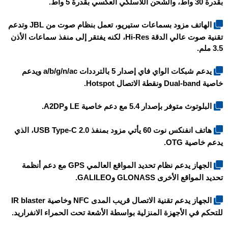
بقدرة 30 واط، والشحن اللاسلكي العكسي بقدرة 5 واط.
الهاتف مزود بسماعات ستيريو، تعمل بنظام صوت من JBL وتدعم
تقنية صوت عالي الدقة Hi-Res، لكنه يفتقر إلى منفذ سماعات الأذن
3.5 ملم.
يدعم شبكات الواي فاي إصدار 5 بالترددات a/b/g/n/ac ويدعم
خاصية Dual-band ونقطة الاتصال Hotspot.
البلوتوث متوفر بإصدار 5.4 مع دعم خاصية LE وA2DP.
هاتف
انفنكس نوت 60
يأتي مزود بمنفذ USB Type-C 2.0، الذي
يدعم خاصية OTG.
الجهاز يدعم نظام تحديد المواقع العالمي GPS مع دعم أنظمة
تحديد المواقع الأخرى GLONASS وGALILEO.
الجهاز يدعم تقنية الاتصال قريب المدى NFC وخاصية IR blaster
للتحكم في الأجهزة المنزلية بواسطة الأشعة تحت الحمراء الانفراريد.