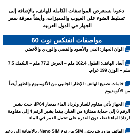
دعونا نستعرض المواصفات الكاملة للهاتف، بالإضافة إلى
تسليط الضوء على العيوب والمميزات، وأيضاً معرفة سعر
الجهاز في الدول العربية.
مواصفات انفنكس نوت 60
الوان الجهاز: البني والأسود والفضي والوردي والأخضر.
أبعاد الهاتف: الطول 162.4 ملم – العرض 77.2 ملم – السُمك 7.5
ملم – الوزن 199 غرام.
خامات تصنيع الهاتف: الإطار الجانبي من الألومنيوم والظهر أيضاً
من الألومنيوم.
الجهاز يأتي مقاوم للغبار ولرذاذ الماء بمعيار IP64، حيث يشير
الرقم 6 إلى حماية ممتازة من الغبار، بينما يشير الرقم 4 إلى مقاومة
لرذاذ الماء فقط، دون القدرة على تحمل الغمر في الماء.
الهاتف مزود شريحتي SIM من نوع Nano SIM، بالإضافة إلى دعم