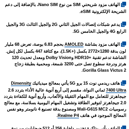
الهاتف مزود شريحتي SIM من نوع Nano SIM، بالإضافة إلى دعم
الشريحة الإلكترونية eSIM.
يدعم شبكات إتصالات الجيل الثاني 2G والجيل الثالث 3G والجيل
الرابع 4G والجيل الخامس 5G.
الهاتف مزود بشاشة
AMOLED
بحجم 6.83 بوصة، تعرض 68 مليار
لون بدقة 1280×2772 بكسل (+1.5K)، مع كثافة 447 بكسل لكل إنش.
الشاشة تدعم تقنية +HDR10 وDolby Vision ومعدل تحديث 120
هرتز ودرجة سطوع تصل حتى 3200 شمعة، ومحمية بطبقة زجاج
Gorilla Glass Victus 2.
هاتف
ريدمي نوت 15 برو 5G
يأتي بمعالج ميدياتيك
Dimensity
7400 Ultra
ثماني النواة، مقسم إلى أربع أنوية عالية الأداء بتردد 2.6
جيجاهرتز للتعامل مع المهام الثقيلة والألعاب، وأربع أنوية للكفاءة بتردد
2.0 جيجاهرتز لتوفير الطاقة وتشغيل المهام اليومية بسلاسة، مع معالج
رسوميات Mali-G615 MC2 ومصنوع بدقة تصنيع 4 نانومتر وهو نفس
المعالج الموجود في هاتف
Realme P4
.
الهاتف يأتي بذاكرة تخزين داخلية 256 أو 512 جيجابايت من نوع