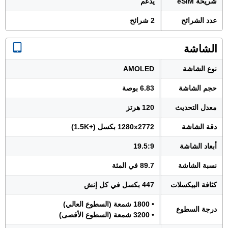
شريحة eSIM
يدعم
عدد الشرائح
2 شرائح
الشاشة
نوع الشاشة
AMOLED
حجم الشاشة
6.83 بوصة
معدل التحديث
120 هرتز
دقة الشاشة
1280x2772 بكسل (+1.5K)
أبعاد الشاشة
19.5:9
نسبة الشاشة
89.7 في المئة
كثافة البيكسلات
447 بكسل في كل إنش
• 1800 شمعة (السطوع العالي)
درجة السطوع
• 3200 شمعة (السطوع الأقصى)