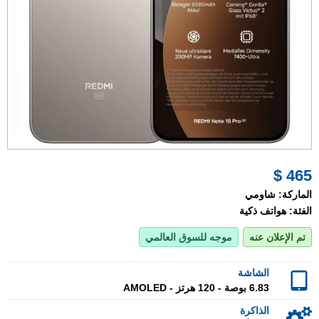
465 $
الماركة:
شاومي
الفئة:
هواتف ذكية
تم الإعلان عنه
موجه للسوق العالمي
الشاشة
6.83 بوصة - 120 هرتز - AMOLED
الذاكرة