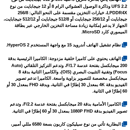
UFS 2.2 وذاكرة الوصول العشوائي الرام 8 أو 12 جيجابايت من نوع
LPDDR4X، خيارات التخزين مقسمة على النحو التالي: 256/8
جيجابايت أو 256/12 جيجابايت أو 512/8 جيجابايت أو 512/12 جيجابايت،
الجهاز لا يدعم إمكانية زيادة مساحة التخزين الخارجي عبر بطاقة
الميموري كارد MicroSD.
نظام تشغيل الهاتف أندرويد 15 مع واجهة المستخدم HyperOS 2.
الهاتف يحتوي على كاميرا خلفية مزدوجة: الكاميرا الرئيسية بدقة
200 ميجابكسل بفتحة عدسة F/1.7، وتدعم التركيز التلقائي (Auto
Focus) وتقنية التثبيت البصري (OIS)، والكاميرا الثانية بدقة 8
ميجابكسل مخصصة للتصوير بزاوية واسعة. الكاميرا تدعم تصوير
الفيديو بدقة 4K بمعدل 30 إطارًا في الثانية، وبدقة FHD بمعدل 30 أو
60 إطارًا في الثانية.
الكاميرا الأمامية بدقة 20 ميجابكسل بفتحة عدسة F/2.2، وتدعم
تصوير الفيديو بدقة 1080P FHD بمعدل 30 أو 60 إطارًا في الثانية.
البطارية تأتي من نوع سيليكون كاربون بسعة 6580 مللي أمبير،