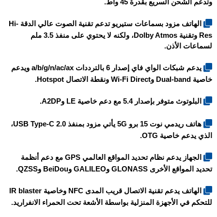
وتدعم الشحن السريع بقدرة 45 واط.
الهاتف مزود بسماعات ستيريو تدعم تقنية الصوت عالي الدقة Hi-
Res وتقنية Dolby Atmos، ولكنه لا يحتوي على منفذ 3.5 ملم
لسماعات الأذن.
يدعم شبكات الواي فاي إصدار 6 بالترددات a/b/g/n/ac/ax ويدعم
خاصية Dual-band وWi-Fi Direct ونقطة الاتصال Hotspot.
البلوتوث متوفر بإصدار 5.4 مع دعم خاصية LE وA2DP.
هاتف
ريدمي نوت 15 برو 5G
يأتي مزود بمنفذ USB Type-C 2.0،
الذي يدعم خاصية OTG.
الجهاز يدعم نظام تحديد المواقع العالمي GPS مع دعم أنظمة
تحديد المواقع الأخرى GLONASS وGALILEO وBeiDou وQZSS.
الهاتف يدعم تقنية الاتصال قريب المدى NFC وخاصية IR blaster
للتحكم في الأجهزة المنزلية بواسطة الأشعة تحت الحمراء الانفراريد.