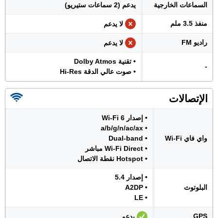
السماعات الخارجية
يدعم (2 سماعات ستيريو)
منفذ 3.5 ملم
لا يدعم
راديو FM
لا يدعم
• تقنية Dolby Atmos
-
• صوت عالي الدقة Hi-Res
الإتصالات
• إصدار Wi-Fi 6
• a/b/g/n/ac/ax
واي فاي Wi-Fi
• Dual-band
• Wi-Fi Direct مباشر
• Hotspot نقطة الاتصال
• إصدار 5.4
البلوتوث
• A2DP
• LE
GPS
يدعم