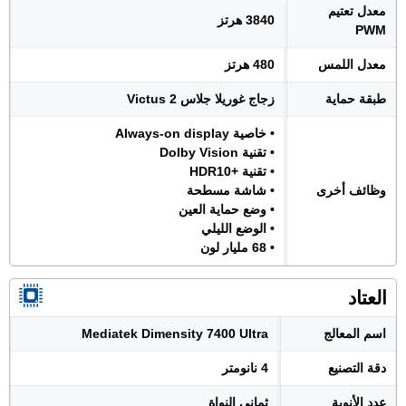
معدل تعتيم
3840 هرتز
PWM
معدل اللمس
480 هرتز
طبقة حماية
زجاج غوريلا جلاس Victus 2
• خاصية Always-on display
• تقنية Dolby Vision
• تقنية +HDR10
وظائف أخرى
• شاشة مسطحة
• وضع حماية العين
• الوضع الليلي
• 68 مليار لون
العتاد
اسم المعالج
Mediatek Dimensity 7400 Ultra
دقة التصنيع
4 نانومتر
عدد الأنوية
ثماني النواة