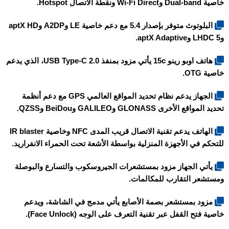
خاصية Dual-band وWi-Fi Direct ونقطة الاتصال Hotspot.
البلوتوث متوفر بإصدار 5.4 مع دعم خاصية LE وA2DP وaptX HD
وLHDC 5 وaptX Adaptive.
هاتف
اوبو رينو 15c
يأتي مزود بمنفذ USB Type-C 2.0، الذي يدعم
خاصية OTG.
الجهاز يدعم نظام تحديد المواقع العالمي GPS مع دعم أنظمة
تحديد المواقع الأخرى GLONASS وGALILEO وBeiDou وQZSS.
الهاتف يدعم تقنية الاتصال قريب المدى NFC وخاصية IR blaster
للتحكم في الأجهزة المنزلية بواسطة الأشعة تحت الحمراء الانفراريد.
يأتي الجهاز مزود بمستشعرات الجيروسكوب والتسارع والبوصلة
ومستشعر التقارب للمكالمات.
مزود بمستشعر بصمة الأصابع يأتي مدمج في الشاشة، ويدعم
خاصية فتح القفل عبر تقنية التعرف على الوجه (Face Unlock).