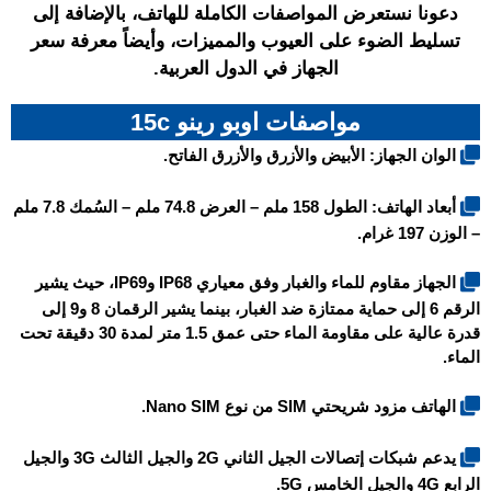
دعونا نستعرض المواصفات الكاملة للهاتف، بالإضافة إلى
تسليط الضوء على العيوب والمميزات، وأيضاً معرفة سعر
الجهاز في الدول العربية.
مواصفات اوبو رينو 15c
الوان الجهاز: الأبيض والأزرق والأزرق الفاتح.
أبعاد الهاتف: الطول 158 ملم – العرض 74.8 ملم – السُمك 7.8 ملم
– الوزن 197 غرام.
الجهاز مقاوم للماء والغبار وفق معياري IP68 وIP69، حيث يشير
الرقم 6 إلى حماية ممتازة ضد الغبار، بينما يشير الرقمان 8 و9 إلى
قدرة عالية على مقاومة الماء حتى عمق 1.5 متر لمدة 30 دقيقة تحت
الماء.
الهاتف مزود شريحتي SIM من نوع Nano SIM.
يدعم شبكات إتصالات الجيل الثاني 2G والجيل الثالث 3G والجيل
الرابع 4G والجيل الخامس 5G.