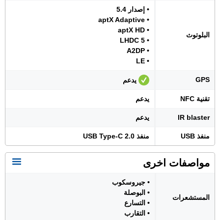
• إصدار 5.4
• aptX Adaptive
• aptX HD
البلوتوث
• LHDC 5
• A2DP
• LE
GPS
يدعم
تقنية NFC
يدعم
IR blaster
يدعم
منفذ USB
منفذ USB Type-C 2.0
مواصفات اخرى
• جيروسكوب
• البوصلة
المستشعرات
• التسارع
• التقارب