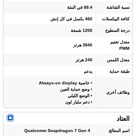
نسبة الشاشة
89.4 في المئة
كثافة البيكسلات
460 بكسل في كل إنش
درجة السطوع
1200 شمعة
معدل تعتيم
3840 هرتز
PWM
معدل اللمس
240 هرتز
طبقة حماية
يدعم
• خاصية Always-on display
• وضع حماية العين
وظائف أخرى
• الوضع الليلي
• دعم مليار لون
العتاد
اسم المعالج
Qualcomm Snapdragon 7 Gen 4