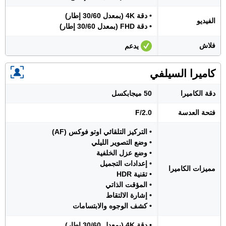
• دقة 4K (بمعدل 30/60 إطار)
الفيديو
• دقة FHD (بمعدل 30/60 إطار)
فلاش
يدعم
كاميرا السيلفي
دقة الكاميرا
50 ميجابكسل
فتحة العدسة
F/2.0
• التركيز التلقائي اوتو فوكس (AF)
• وضع التصوير الليلي
• وضع عزل الخلفية
• إعدادات التجميل
مميزات الكاميرا
• تقنية HDR
• المؤقت الذاتي
• إشارة الالتقاط
• كشف الوجوه والابتسامات
• دقة 4K (بمعدل 30/60 إطار)