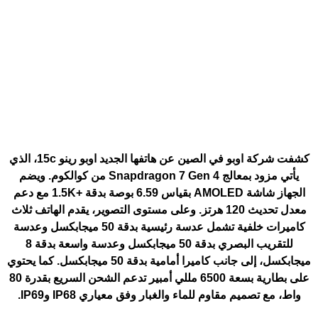
كشفت شركة اوبو في الصين عن هاتفها الجديد
اوبو رينو 15c
، الذي
يأتي مزود بمعالج Snapdragon 7 Gen 4 من كوالكوم. ويضم
الجهاز شاشة AMOLED بقياس 6.59 بوصة بدقة +1.5K مع دعم
معدل تحديث 120 هرتز. وعلى مستوى التصوير، يقدم الهاتف ثلاث
كاميرات خلفية تشمل عدسة رئيسية بدقة 50 ميجابكسل وعدسة
للتقريب البصري بدقة 50 ميجابكسل وعدسة واسعة بدقة 8
ميجابكسل، إلى جانب كاميرا أمامية بدقة 50 ميجابكسل. كما يحتوي
على بطارية بسعة 6500 مللي أمبير تدعم الشحن السريع بقدرة 80
واط، مع تصميم مقاوم للماء والغبار وفق معياري IP68 وIP69.