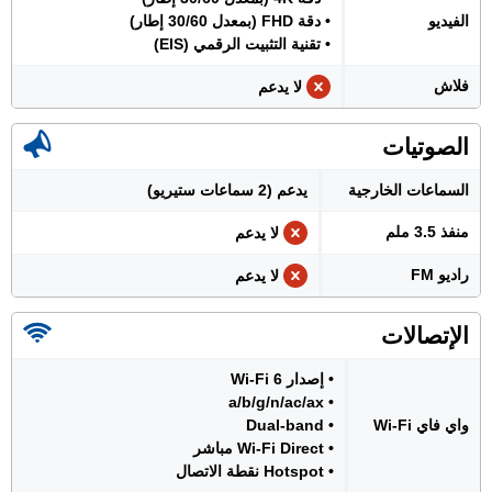
الفيديو
• دقة FHD (بمعدل 30/60 إطار)
• تقنية التثبيت الرقمي (EIS)
فلاش
لا يدعم
الصوتيات
السماعات الخارجية
يدعم (2 سماعات ستيريو)
منفذ 3.5 ملم
لا يدعم
راديو FM
لا يدعم
الإتصالات
• إصدار Wi-Fi 6
• a/b/g/n/ac/ax
واي فاي Wi-Fi
• Dual-band
• Wi-Fi Direct مباشر
• Hotspot نقطة الاتصال