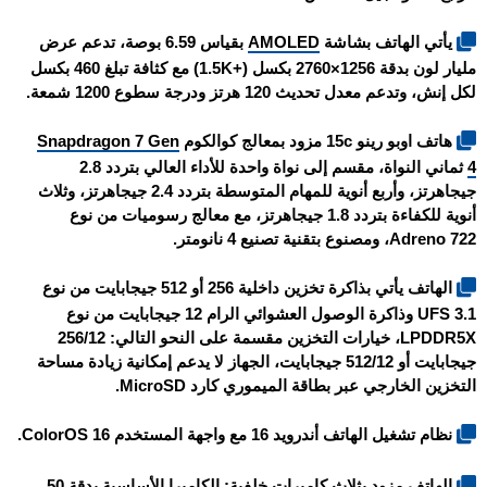
يأتي الهاتف بشاشة
AMOLED
بقياس 6.59 بوصة، تدعم عرض
مليار لون بدقة 1256×2760 بكسل (+1.5K) مع كثافة تبلغ 460 بكسل
لكل إنش، وتدعم معدل تحديث 120 هرتز ودرجة سطوع 1200 شمعة.
هاتف
اوبو رينو 15c
مزود بمعالج كوالكوم
Snapdragon 7 Gen
4
ثماني النواة، مقسم إلى نواة واحدة للأداء العالي بتردد 2.8
جيجاهرتز، وأربع أنوية للمهام المتوسطة بتردد 2.4 جيجاهرتز، وثلاث
أنوية للكفاءة بتردد 1.8 جيجاهرتز، مع معالج رسوميات من نوع
Adreno 722، ومصنوع بتقنية تصنيع 4 نانومتر.
الهاتف يأتي بذاكرة تخزين داخلية 256 أو 512 جيجابايت من نوع
UFS 3.1 وذاكرة الوصول العشوائي الرام 12 جيجابايت من نوع
LPDDR5X، خيارات التخزين مقسمة على النحو التالي: 256/12
جيجابايت أو 512/12 جيجابايت، الجهاز لا يدعم إمكانية زيادة مساحة
التخزين الخارجي عبر بطاقة الميموري كارد MicroSD.
نظام تشغيل الهاتف أندرويد 16 مع واجهة المستخدم ColorOS 16.
الهاتف مزود بثلاث كاميرات خلفية: الكاميرا الأساسية بدقة 50