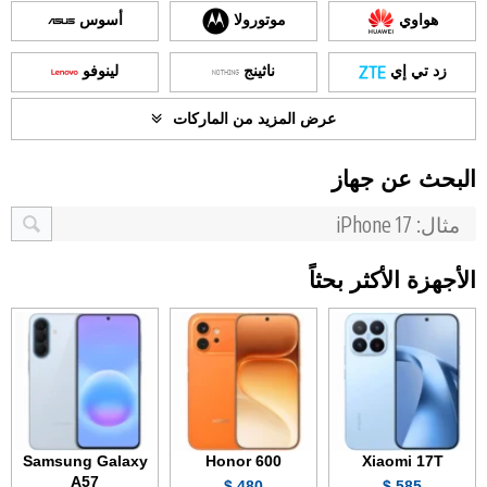
هواوي
موتورولا
أسوس
زد تي إي
ناثينج
لينوفو
عرض المزيد من الماركات
البحث عن جهاز
الأجهزة الأكثر بحثاً
Samsung Galaxy
Honor 600
Xiaomi 17T
A57
480 $
585 $