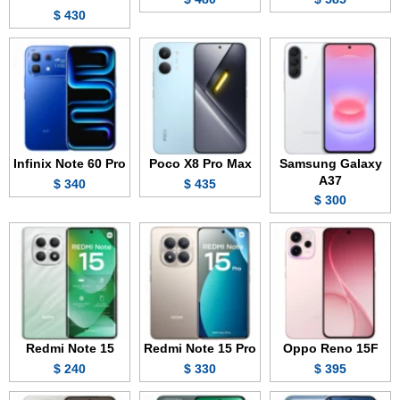
430 $
Infinix Note 60 Pro
Poco X8 Pro Max
Samsung Galaxy
A37
340 $
435 $
300 $
Redmi Note 15
Redmi Note 15 Pro
Oppo Reno 15F
240 $
330 $
395 $