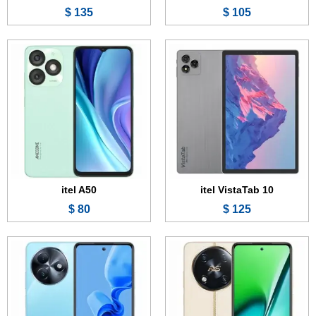
135 $
105 $
الشاشة:
6.6 بوصة - 120 هرتز - IPS LCD
الشاشة:
6.6 بوصة - 90 هرتز - IPS LCD
الذاكرة:
128 أو 256 جيجابايت
الذاكرة:
128 أو 256 جيجابايت
الرام:
8 أو 12 جيجابايت
الرام:
4 أو 8 جيجابايت
الكاميرا:
50 + 0.3 ميجابكسل
الكاميرا:
108 + 0.8 ميجابكسل
المعالج:
Mediatek Helio G99
المعالج:
Mediatek Helio G91
البطارية والشحن السريع:
5000 مللي أمبير - 45 واط
البطارية والشحن السريع:
5000 مللي أمبير - 18 واط
عرض الموصفات ←
عرض الموصفات ←
itel A50
itel VistaTab 10
80 $
125 $