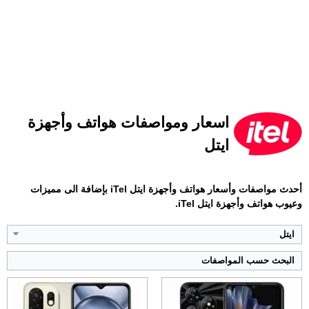
الشاشة:
6.52 بوصة - IPS LCD
الشاشة:
6.6 بوصة - 90 هرتز - IPS LCD
اسعار ومواصفات هواتف وأجهزة
الذاكرة:
64 جيجابايت
الذاكرة:
64 أو 128 جيجابايت
ايتل
الرام:
4 جيجابايت
الرام:
2 أو 3 أو 4 جيجابايت
الكاميرا:
8 ميجابكسل
الكاميرا:
8 + 0.3 ميجابكسل
المعالج:
Unisoc T603
المعالج:
Unisoc T7100
أحدث مواصفات وأسعار هواتف وأجهزة ايتل iTel بإضافة الى مميزات
البطارية والشحن السريع:
4000 مللي أمبير
البطارية والشحن السريع:
5000 مللي أمبير
وعيوب هواتف وأجهزة ايتل iTel.
عرض الموصفات ←
عرض الموصفات ←
ايتل
البحث حسب المواصفات
الشاشة:
6.75 بوصة - 90 هرتز - IPS LCD
الشاشة:
6.67 بوصة - 120 هرتز - IPS LCD