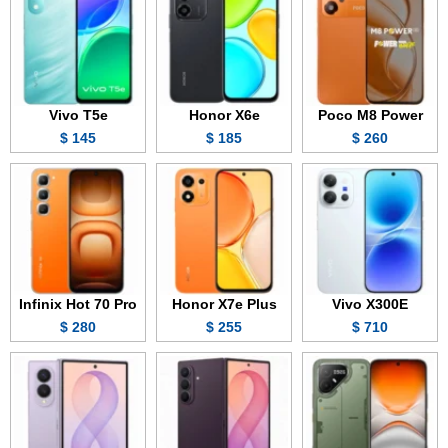
Vivo T5e
Honor X6e
Poco M8 Power
145 $
185 $
260 $
Infinix Hot 70 Pro
Honor X7e Plus
Vivo X300E
280 $
255 $
710 $