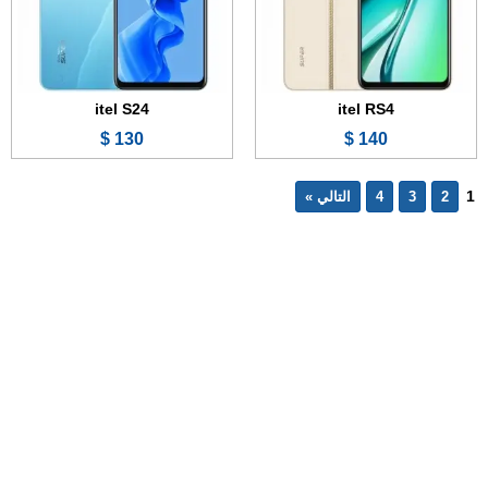
itel S24
itel RS4
130 $
140 $
1
2
3
4
التالي »