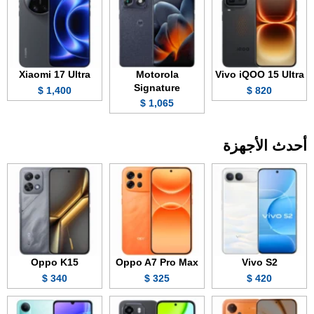
Xiaomi 17 Ultra
Motorola
Vivo iQOO 15 Ultra
Signature
1,400 $
820 $
1,065 $
أحدث الأجهزة
Oppo K15
Oppo A7 Pro Max
Vivo S2
340 $
325 $
420 $