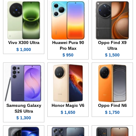
Vivo X300 Ultra
Huawei Pura 90
Oppo Find X9
Pro Max
Ultra
1,000 $
950 $
1,500 $
Samsung Galaxy
Honor Magic V6
Oppo Find N6
S26 Ultra
1,650 $
1,750 $
1,300 $