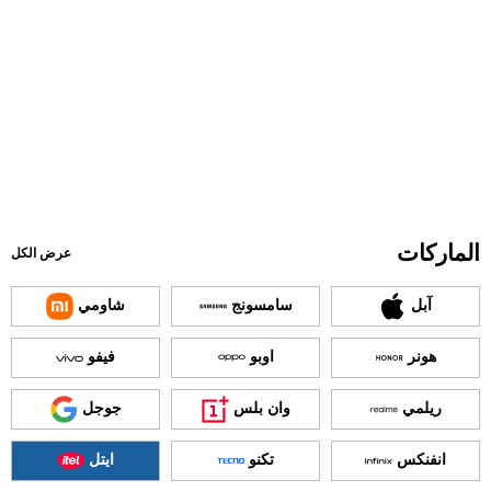
الماركات
عرض الكل
آبل
سامسونج
شاومي
هونر
اوبو
فيفو
ريلمي
وان بلس
جوجل
انفنكس
تكنو
ايتل