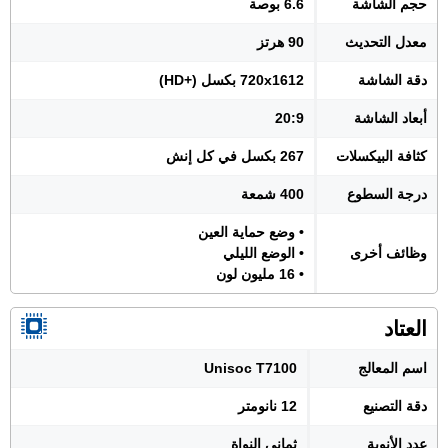
حجم الشاشة
6.6 بوصة
معدل التحديث
90 هرتز
دقة الشاشة
720x1612 بكسل (+HD)
أبعاد الشاشة
20:9
كثافة البيكسلات
267 بكسل في كل إنش
درجة السطوع
400 شمعة
• وضع حماية العين
وظائف أخرى
• الوضع الليلي
• 16 مليون لون
العتاد
اسم المعالج
Unisoc T7100
دقة التصنيع
12 نانومتر
عدد الأنوية
ثماني النواة