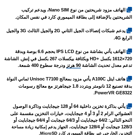
الهاتف مزود شريحتين من نوع Nano SIM، ويدعم تركيب
الشريحتين بالإضافة إلى بطاقة الميموري كارد في نفس المكان.
يدعم شبكات إتصالات الجيل الثاني 2G والجيل الثالث 3G والجيل
الرابع 4G.
الهاتف يأتي بشاشة من نوع IPS LCD بحجم 6.6 بوصة وبدقة
720×1612 بكسل +HD وبكثافة بيكسلات 267 بكسل في إنش. الشاشة
تدعم معدل تحديث الشاشة
90 هرتز
ودرجة سطوع 400 شمعة.
هاتف
ايتل A100C
يأتي مزود بمعالج Unisoc T7100 ثماني النواة
بدقة تصنيع 12 نانومتر وبتردد 1.8 جيجاهرتز مع معالج رسومات
PowerVR GE8322.
يأتي بذاكرة تخزين داخلية 64 أو 128 جيجابايت وذاكرة الوصول
العشوائي الرام 2 أو 3 أو 4 جيجابايت، خيارات التخزين مقسمة على
النحو التالي: 64/2 جيجابايت أو 64/3 جيجابت أو 64/4 جيجابايت أو
128/3 جيجابت أو 128/4 جيجابايت
، الجهاز يدعم إمكانية زيادة مساحة
التخزين الخارجي عبر بطاقة الميموري كارد MicroSD.