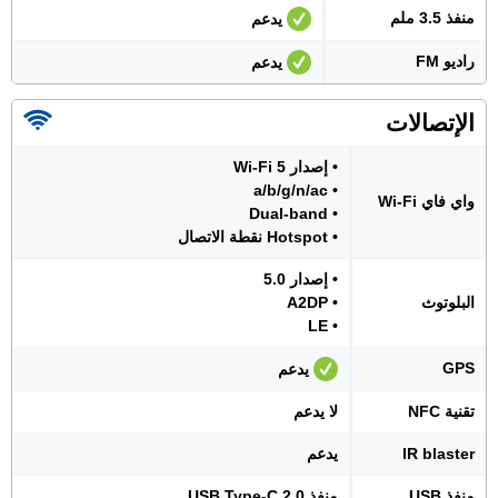
منفذ 3.5 ملم
يدعم
راديو FM
يدعم
الإتصالات
• إصدار Wi-Fi 5
• a/b/g/n/ac
واي فاي Wi-Fi
• Dual-band
• Hotspot نقطة الاتصال
• إصدار 5.0
البلوتوث
• A2DP
• LE
GPS
يدعم
تقنية NFC
لا يدعم
IR blaster
يدعم
منفذ USB
منفذ USB Type-C 2.0