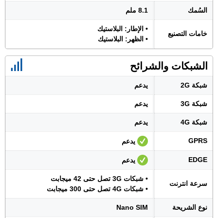
السُمك
8.1 ملم
• الإطار: البلاستيك
خامات التصنيع
• الظهر: البلاستيك
الشبكات والشرائح
شبكة 2G
يدعم
شبكة 3G
يدعم
شبكة 4G
يدعم
GPRS
يدعم
EDGE
يدعم
• شبكات 3G تصل حتى 42 ميجابت
سرعة انترنت
• شبكات 4G تصل حتى 300 ميجابت
نوع الشريحة
Nano SIM