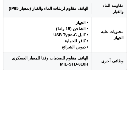
مقاومة الماء
الهاتف مقاوم لرشات الماء والغبار (بمعيار IP65)
والغبار
• الجهاز
• الشاحن (15 واط)
محتويات علبة
• كابل USB Type-C
الجهاز
• كافر للحماية
• دبوس الشرائح
الهاتف مقاوم للصدمات وفقا للمعيار العسكري
وظائف أخرى
MIL-STD-810H