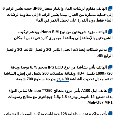
الهاتف مقاوم لرشات الماء والغبار بمعيار IP65، حيث يشير الرقم 6
إلى حماية ممتازة من الغبار، بينما يشير الرقم 5 إلى مقاومة لرشات
الماء فقط دون القدرة على تحمل الغمر في الماء.
الهاتف مزود شريحتين من نوع Nano SIM، ويدعم تركيب
الشريحتين بالإضافة إلى بطاقة الميموري كارد في نفس المكان.
يدعم شبكات إتصالات الجيل الثاني 2G والجيل الثالث 3G والجيل
الرابع 4G.
الهاتف يأتي بشاشة من نوع IPS LCD بحجم 6.75 بوصة وبدقة
720×1600 بكسل +HD وبكثافة بيكسلات 260 بكسل في إنش. الشاشة
تدعم معدل تحديث الشاشة
90 هرتز
ودرجة سطوع 700 شمعة.
هاتف
ايتل A100
يأتي مزود بمعالج
Unisoc T7250
ثماني النواة
بدقة تصنيع 12 نانومتر وبتردد 1.8 و1.6 جيجاهرتز مع معالج رسومات
Mali-G57 MP1.
يأتي بذاكرة تخزين داخلية 128 جيجابايت وذاكرة الوصول العشوائي