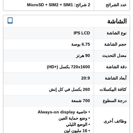
عدد الشرائح
2 شرائح: MicroSD + SIM2 + SIM1
الشاشة
نوع الشاشة
IPS LCD
حجم الشاشة
6.75 بوصة
معدل التحديث
90 هرتز
دقة الشاشة
720x1600 بكسل (+HD)
أبعاد الشاشة
20:9
كثافة البيكسلات
260 بكسل في كل إنش
درجة السطوع
700 شمعة
• خاصية Always-on display
• وضع حماية العين
وظائف أخرى
• الوضع الليلي
• 16 مليون لون