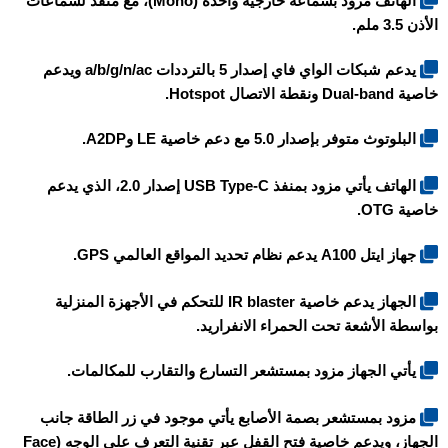
الهاتف مزود بسماعة خارجية واحدة (Mono)، مع منفذ لسماعات
الأذن 3.5 ملم.
يدعم شبكات الواي فاي إصدار 5 بالترددات a/b/g/n/ac ويدعم
خاصية Dual-band ونقطة الاتصال Hotspot.
البلوتوث متوفر بإصدار 5.0 مع دعم خاصية LE وA2DP.
الهاتف يأتي مزود بمنفذ USB Type-C إصدار 2.0، الذي يدعم
خاصية OTG.
جهاز
ايتل A100
يدعم نظام تحديد المواقع العالمي GPS.
الجهاز يدعم خاصية IR blaster للتحكم في الأجهزة المنزلية
بواسطة الأشعة تحت الحمراء الانفراريد.
يأتي الجهاز مزود بمستشعر التسارع والتقارب للمكالمات.
مزود بمستشعر بصمة الأصابع يأتي موجود في زر الطاقة جانب
الجهاز، ويدعم خاصية فتح القفل عبر تقنية التعرف على الوجه (Face