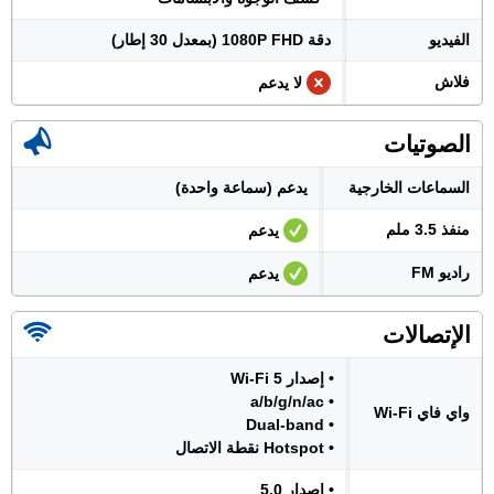
الفيديو
دقة 1080P FHD (بمعدل 30 إطار)
فلاش
لا يدعم
الصوتيات
السماعات الخارجية
يدعم (سماعة واحدة)
منفذ 3.5 ملم
يدعم
راديو FM
يدعم
الإتصالات
• إصدار Wi-Fi 5
• a/b/g/n/ac
واي فاي Wi-Fi
• Dual-band
• Hotspot نقطة الاتصال
• إصدار 5.0