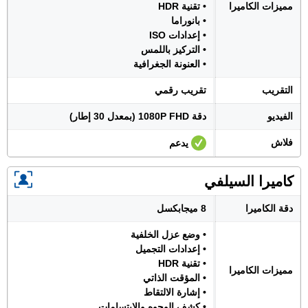
مميزات الكاميرا
• تقنية HDR
• بانوراما
• إعدادات ISO
• التركيز باللمس
• العنونة الجغرافية
التقريب
تقريب رقمي
الفيديو
دقة 1080P FHD (بمعدل 30 إطار)
فلاش
يدعم
كاميرا السيلفي
دقة الكاميرا
8 ميجابكسل
• وضع عزل الخلفية
• إعدادات التجميل
• تقنية HDR
مميزات الكاميرا
• المؤقت الذاتي
• إشارة الالتقاط
• كشف الوجوه والابتسامات