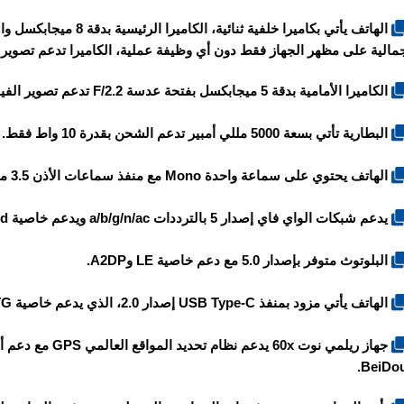
مالية على مظهر الجهاز فقط دون أي وظيفة عملية، الكاميرا تدعم تصوير الفيديو بدقة 1080P FHD بمعدل 30 إ
الكاميرا الأمامية بدقة 5 ميجابكسل بفتحة عدسة F/2.2 تدعم تصوير الفيديو بدقة 1080P FHD بمعدل 30 إطار في الثانية.
البطارية تأتي بسعة 5000 مللي أمبير تدعم الشحن بقدرة 10 واط فقط.
الهاتف يحتوي على سماعة واحدة Mono مع منفذ سماعات الأذن 3.5 ملم.
يدعم شبكات الواي فاي إصدار 5 بالترددات a/b/g/n/ac ويدعم خاصية Dual-band ونقطة الاتصال Hotspot.
البلوتوث متوفر بإصدار 5.0 مع دعم خاصية LE وA2DP.
الهاتف يأتي مزود بمنفذ USB Type-C إصدار 2.0، الذي يدعم خاصية OTG.
BeiDou