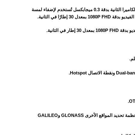
الهاتف يأتي بكاميرا خلفية ثنائية، الكاميرا الرئيسية بدقة 8 ميجابكسل والكاميرا الثانية بدقة 0.3 ميجابكسل تُستخدم لإضفاء لمسة
طارًا في الثانية.
جهاز ريلمي نوت 60x يدعم نظام تحديد المواقع العالمي GPS مع دعم أنظمة تحديد المواقع الأخرى GLONASS وGALILEO