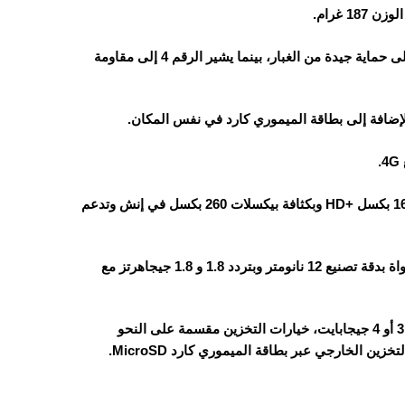
الجهاز يأتي مقاوم للغبار ولرذاذ الماء بمعيار IP54، حيث يشير الرقم 5 إلى حماية جيدة من الغبار، بينما يشير الرقم 4 إلى مقاومة
الهاتف يأتي بشاشة من نوع IPS LCD بحجم 6.74 بوصة وبدقة 720×1600 بكسل +HD وبكثافة بيكسلات 260 بكسل في إنش وتدعم
هاتف ريلمي نوت 60x يأتي مزود بمعالج Unisoc Tiger T612 ثماني النواة بدقة تصنيع 12 نانومتر وبتردد 1.8 و 1.8 جيجاهرتز مع
يأتي بذاكرة تخزين داخلية 64 جيجابايت وذاكرة الوصول العشوائي الرام 3 أو 4 جيجابايت، خيارات التخزين مقسمة على النحو