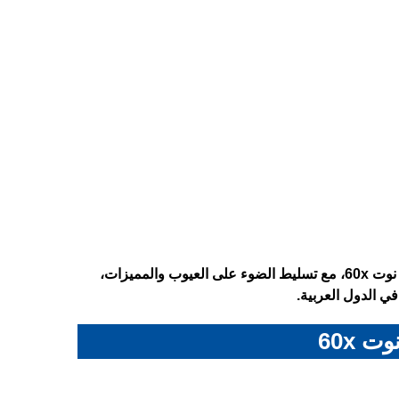
تعرف على المواصفات الكاملة لهاتف Realme Note 60x – ريلمي نوت 60x، مع تسليط الضوء على العيوب والمميزات،
ي الدول العربية.
 60x