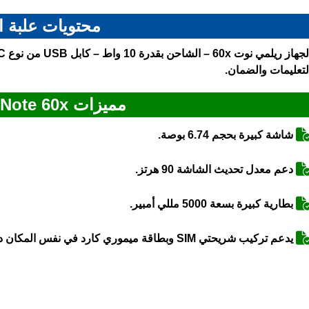
محتويات علبة ا
لتعليمات والضمان.
مميزات Realme Note 60x
شاشة كبيرة بحجم 6.74 بوصة.
دعم معدل تحديث الشاشة 90 هرتز.
بطارية كبيرة بسعة 5000 مللي أمبير.
يدعم تركيب شريحتي SIM وبطاقة ميموري كارد في نفس المكان دون الحاجة لإزالة أيٍّ منهما.