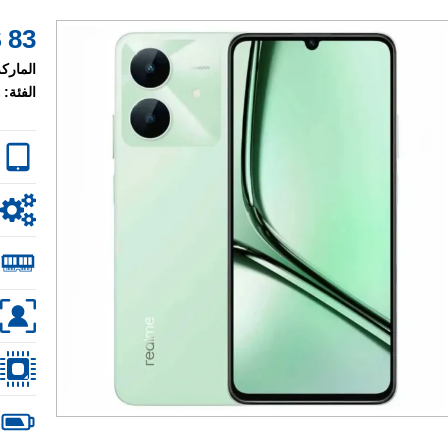
83 $
الماركة
الفئة: