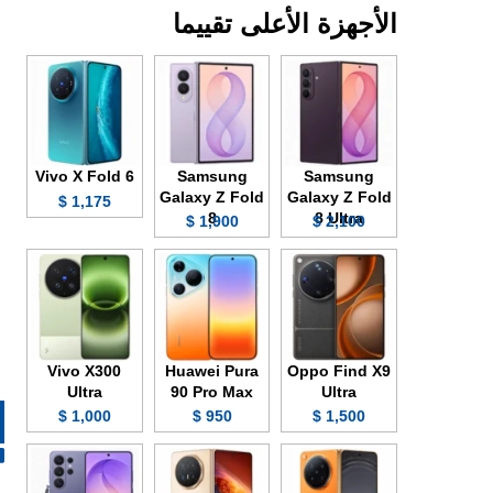
الأجهزة الأعلى تقييما
Vivo X Fold 6
Samsung
Samsung
Galaxy Z Fold
Galaxy Z Fold
1,175 $
8
8 Ultra
1,900 $
2,100 $
Vivo X300
Huawei Pura
Oppo Find X9
Ultra
90 Pro Max
Ultra
1,000 $
950 $
1,500 $