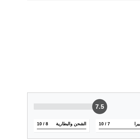
7.5
يرا
7
/ 10
الشحن والبطارية
8
/ 10