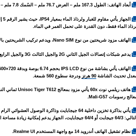
أبعاد الهاتف: الطول 167.3 ملم – العرض 76.7 ملم – السُمك 7.8 ملم – الوزن 187 غرام.
رذاذ الماء فقط، دون القدرة على تحمل الغمر في الماء.
الهاتف مزود شريحتين من نوع Nano SIM، ويدعم تركيب الشريحتين بالإضافة إلى بطاقة الميموري كارد في نفس المكان.
يدعم شبكات إتصالات الجيل الثاني 2G والجيل الثالث 3G والجيل الرابع 4G.
عدل تحديث الشاشة
90 هرتز
ودرجة سطوع 560 شمعة.
عالج رسومات Mali-G57.
6 جيجابت أو 64/4 جيجابايت، الجهاز يدعم إمكانية زيادة مساحة التخزين الخارجي عبر بطاقة الميموري كارد MicroSD.
نظام تشغيل الهاتف أندرويد 14 مع واجهة المستخدم Realme UI.