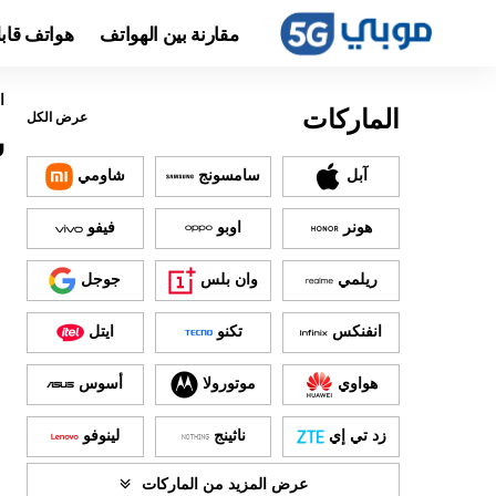
مقارنة بين الهواتف
هواتف قاب
ا
الماركات
عرض الكل
سع
آبل
سامسونج
شاومي
هونر
اوبو
فيفو
ريلمي
وان بلس
جوجل
انفنكس
تكنو
ايتل
هواوي
موتورولا
أسوس
زد تي إي
ناثينج
لينوفو
عرض المزيد من الماركات