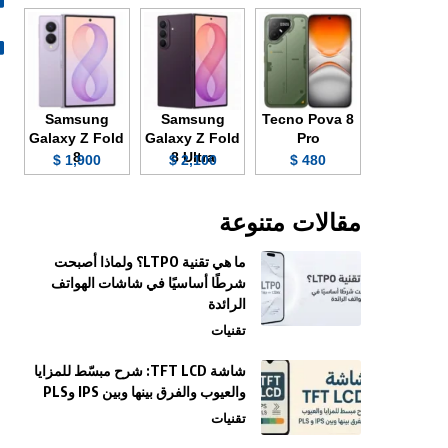
Samsung
Samsung
Tecno Pova 8
Galaxy Z Fold
Galaxy Z Fold
Pro
8
8 Ultra
1,900 $
2,100 $
480 $
مقالات متنوعة
ما هي تقنية LTPO؟ ولماذا أصبحت
شرطًا أساسيًا في شاشات الهواتف
الرائدة
تقنيات
شاشة TFT LCD: شرح مبسّط للمزايا
والعيوب والفرق بينها وبين IPS وPLS
تقنيات