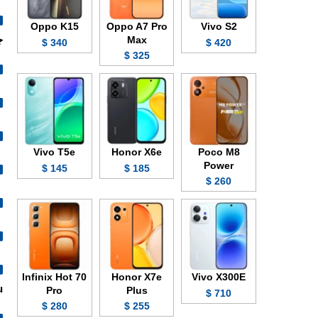
Oppo K15
Oppo A7 Pro
Vivo S2
Max
ج
340 $
420 $
325 $
Vivo T5e
Honor X6e
Poco M8
Power
145 $
185 $
260 $
Infinix Hot 70
Honor X7e
Vivo X300E
.
Pro
Plus
710 $
280 $
255 $