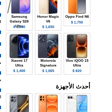
Samsung
Honor Magic
Oppo Find N6
Galaxy S26
V6
ل
1,750 $
Ultra
1,300 $
1,650 $
Xiaomi 17
Motorola
Vivo iQOO 15
م
Ultra
Signature
Ultra
1,400 $
1,065 $
820 $
م
أحدث الأجهزة
التالي: 4/3