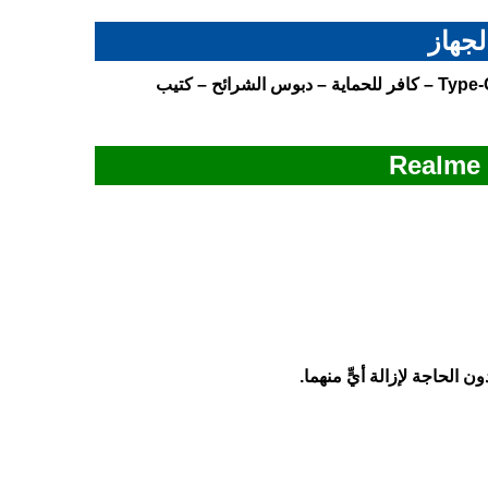
لجهاز
الجهاز ريلمي نوت 60x – الشاحن بقدرة 10 واط – كابل USB من نوع Type-C – كافر للحماية – دبوس الشرائح – كتيب