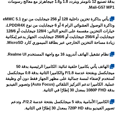
بدقة تصنيع 12 نانومتر وبتردد 1.8 و1.6 جيجاهرتز مع معالج رسومات
Mali-G57 MP1.
يأتي بذاكرة تخزين داخلية 128 أو 256 جيجابايت من نوع eMMC 5.1
وذاكرة الوصول العشوائي الرام 4 أو 6 جيجابايت من نوع LPDDR4X،
خيارات التخزين مقسمة على النحو التالي: 128/4 جيجابايت أو 128/6
جيجابايت أو 256/4 جيجابايت أو 256/6 جيجابايت، الجهاز يدعم إمكانية
زيادة مساحة التخزين الخارجي عبر بطاقة الميموري كارد MicroSD.
نظام تشغيل الهاتف أندرويد 16 مع واجهة المستخدم Realme UI.
الهاتف يأتي بكاميرا خلفية ثنائية: الكاميرا الرئيسية بدقة 50
ميجابكسل وبفتحة عدسة F/1.8 والكاميرا الثانية بدقة 0.8 ميجابكسل
تُستخدم لإضفاء لمسة جمالية على مظهر الجهاز فقط دون أي وظيفة
عملية. الكاميرا تدعم التركيز التلقائي (Auto Focus) وتصوير الفيديو
بدقة 1080P FHD بمعدل 30 إطارًا في الثانية.
الكاميرا الأمامية بدقة 5 ميجابكسل بفتحة عدسة F/2.2، وتدعم
تصوير الفيديو بدقة 720P HD بمعدل 30 إطارًا في الثانية.