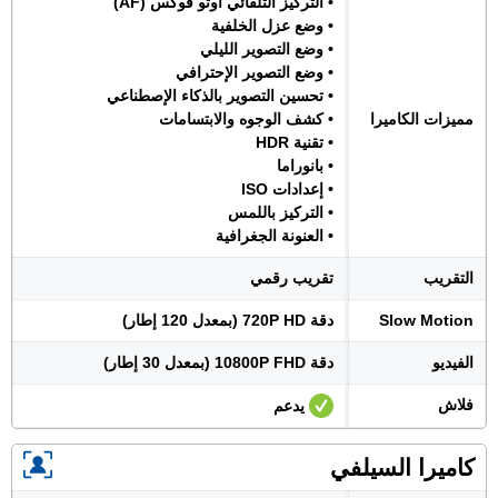
• التركيز التلقائي اوتو فوكس (AF)
• وضع عزل الخلفية
• وضع التصوير الليلي
• وضع التصوير الإحترافي
• تحسين التصوير بالذكاء الإصطناعي
مميزات الكاميرا
• كشف الوجوه والابتسامات
• تقنية HDR
• بانوراما
• إعدادات ISO
• التركيز باللمس
• العنونة الجغرافية
التقريب
تقريب رقمي
Slow Motion
دقة 720P HD (بمعدل 120 إطار)
الفيديو
دقة 10800P FHD (بمعدل 30 إطار)
فلاش
يدعم
كاميرا السيلفي