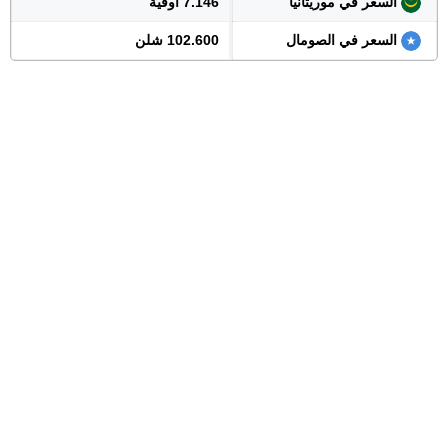
السعر في موريتانيا
7.146 أوقية
السعر في الصومال
102.600 شلن