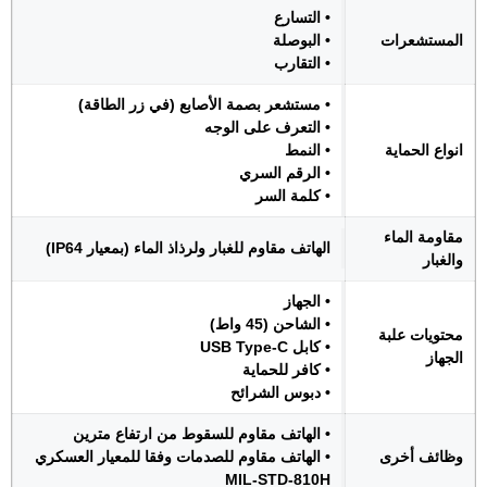
• التسارع
المستشعرات
• البوصلة
• التقارب
• مستشعر بصمة الأصابع (في زر الطاقة)
• التعرف على الوجه
انواع الحماية
• النمط
• الرقم السري
• كلمة السر
مقاومة الماء
الهاتف مقاوم للغبار ولرذاذ الماء (بمعيار IP64)
والغبار
• الجهاز
• الشاحن (45 واط)
محتويات علبة
• كابل USB Type-C
الجهاز
• كافر للحماية
• دبوس الشرائح
• الهاتف مقاوم للسقوط من ارتفاع مترين
وظائف أخرى
• الهاتف مقاوم للصدمات وفقا للمعيار العسكري
MIL-STD-810H