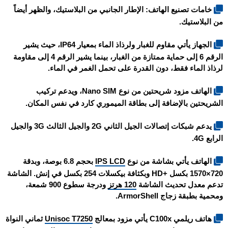
خامات تصنيع الهاتف: الإطار الجانبي من البلاستيك، والظهر أيضاً
من البلاستيك.
الجهاز يأتي مقاوم للغبار ولرذاذ الماء بمعيار IP64، حيث يشير
الرقم 6 إلى حماية ممتازة من الغبار، بينما يشير الرقم 4 إلى مقاومة
لرذاذ الماء فقط، دون القدرة على تحمل الغمر في الماء.
الهاتف مزود شريحتين من نوع Nano SIM، ويدعم تركيب
الشريحتين بالإضافة إلى بطاقة الميموري كارد في نفس المكان.
يدعم شبكات إتصالات الجيل الثاني 2G والجيل الثالث 3G والجيل
الرابع 4G.
الهاتف يأتي بشاشة من نوع
IPS LCD
بحجم 6.8 بوصة، وبدقة
720×1570 بكسل +HD وبكثافة بيكسلات 254 بكسل في إنش. الشاشة
تدعم معدل تحديث الشاشة
120 هرتز
ودرجة سطوع 900 شمعة،
ومحمية بطبقة زجاج ArmorShell.
هاتف
ريلمي C100x
يأتي مزود بمعالج
Unisoc T7250
ثماني النواة