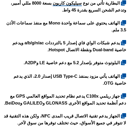
البطارية تأتي من نوع
سيليكون كاربون
بسعة 8000 مللي أمبير،
وتدعم الشحن السريع بقدرة 45 واط.
الهاتف يحتوي على سماعة واحدة Mono مع منفذ سماعات الأذن
3.5 ملم.
يدعم شبكات الواي فاي إصدار 5 بالترددات a/b/g/n/ac ويدعم
خاصية Dual-band ونقطة الاتصال Hotspot.
البلوتوث متوفر بإصدار 5.2 مع دعم خاصية LE وA2DP.
الهاتف يأتي مزود بمنفذ USB Type-C إصدار 2.0، الذي يدعم
خاصية OTG.
جهاز
ريلمي C100x
يدعم نظام تحديد المواقع العالمي GPS مع
دعم أنظمة تحديد المواقع الأخرى GLONASS وGALILEO وBeiDou.
الجهاز يدعم تقنية الاتصال قريب المدى NFC، ولكن هذه التقنية قد
لا تتوفر في جميع الأسواق، حيث تختلف توفرها من سوق لآخر.