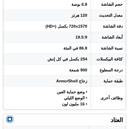
حجم الشاشة
6.8 بوصة
معدل التحديث
120 هرتز
دقة الشاشة
720x1570 بكسل (+HD)
أبعاد الشاشة
19.5:9
نسبة الشاشة
86.8 في المئة
كثافة البيكسلات
254 بكسل في كل إنش
درجة السطوع
900 شمعة
طبقة حماية
زجاج ArmorShell
• وضع حماية العين
وظائف أخرى
• الوضع الليلي
• 16 مليون لون
العتاد