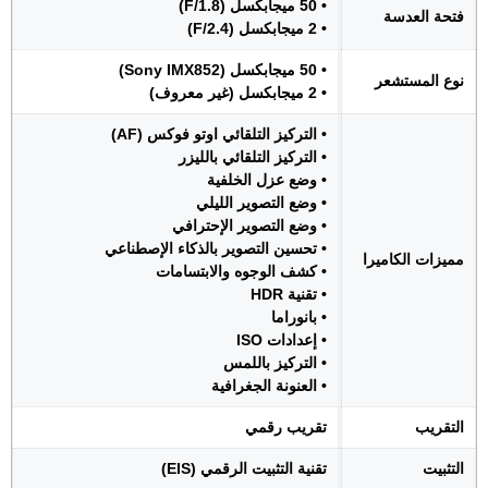
• 50 ميجابكسل (F/1.8)
فتحة العدسة
• 2 ميجابكسل (F/2.4)
• 50 ميجابكسل (Sony IMX852)
نوع المستشعر
• 2 ميجابكسل (غير معروف)
• التركيز التلقائي اوتو فوكس (AF)
• التركيز التلقائي بالليزر
• وضع عزل الخلفية
• وضع التصوير الليلي
• وضع التصوير الإحترافي
• تحسين التصوير بالذكاء الإصطناعي
مميزات الكاميرا
• كشف الوجوه والابتسامات
• تقنية HDR
• بانوراما
• إعدادات ISO
• التركيز باللمس
• العنونة الجغرافية
التقريب
تقريب رقمي
التثبيت
تقنية التثبيت الرقمي (EIS)