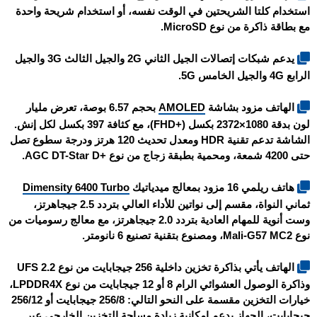
استخدام كلتا الشريحتين في الوقت نفسه، أو استخدام شريحة واحدة
مع بطاقة ذاكرة من نوع MicroSD.
يدعم شبكات إتصالات الجيل الثاني 2G والجيل الثالث 3G والجيل
الرابع 4G والجيل الخامس 5G.
الهاتف مزود بشاشة
AMOLED
بحجم 6.57 بوصة، تعرض مليار
لون بدقة 1080×2372 بكسل (+FHD)، مع كثافة 397 بكسل لكل إنش.
الشاشة تدعم تقنية HDR ومعدل تحديث 120 هرتز ودرجة سطوع تصل
حتى 4200 شمعة، ومحمية بطبقة زجاج من نوع +AGC DT-Star D.
هاتف
ريلمي 16
مزود بمعالج ميدياتيك
Dimensity 6400 Turbo
ثماني النواة، مقسم إلى نواتين للأداء العالي بتردد 2.5 جيجاهرتز،
وست أنوية للمهام العادية بتردد 2.0 جيجاهرتز، مع معالج رسوميات من
نوع Mali-G57 MC2، ومصنوع بتقنية تصنيع 6 نانومتر.
الهاتف يأتي بذاكرة تخزين داخلية 256 جيجابايت من نوع UFS 2.2
وذاكرة الوصول العشوائي الرام 8 أو 12 جيجابايت من نوع LPDDR4X،
خيارات التخزين مقسمة على النحو التالي: 256/8 جيجابايت أو 256/12
جيجابايت، الجهاز يدعم إمكانية زيادة مساحة التخزين الخارجي عبر