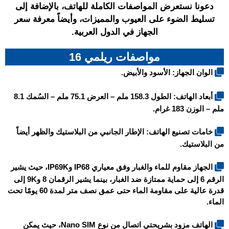
دعونا نستعرض المواصفات الكاملة للهاتف، بالإضافة إلى
تسليط الضوء على العيوب والمميزات، وأيضاً معرفة سعر
الجهاز في الدول العربية.
مواصفات ريلمي 16
الوان الجهاز: الأسود والأبيض.
أبعاد الهاتف: الطول 158.3 ملم – العرض 75.1 ملم – السُمك 8.1
ملم – الوزن 183 غرام.
خامات تصنيع الهاتف: الإطار الجانبي من البلاستيك والظهر أيضاً
من البلاستيك.
الجهاز مقاوم للماء والغبار وفق معياري IP68 وIP69K، حيث يشير
الرقم 6 إلى حماية ممتازة ضد الغبار، بينما يشير الرقمان 8 و9K إلى
قدرة عالية على مقاومة الماء حتى عمق نصف متر لمدة 60 يومًا تحت
الماء.
الهاتف مزود بشريحتي اتصال من نوع Nano SIM، حيث يمكن