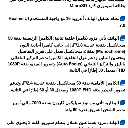
بطاقة الميموري كارد MicroSD.
نظام تشغيل الهاتف أندرويد 16 مع واجهة المستخدم Realme UI
7.0.
الهاتف يأتي مزود بكاميرا خلفية ثنائية: الكاميرا الرئيسية بدقة 50
ميجابكسل بفتحة عدسة F/1.8، إلى جانب كاميرا أحادية اللون
(Monochrome) بدقة 2 ميجابكسل تعمل على تعزيز التفاصيل
وتحسين التباين ودعم عزل الخلفية. الكاميرا تدعم التركيز التلقائي
بالليزر والتركيز التلقائي (Auto Focus) وتصوير الفيديو بدقة 1080P
FHD بمعدل 30 إطارًا في الثانية.
الكاميرا الأمامية بدقة 50 ميجابكسل بفتحة عدسة F/2.4، وتدعم
تصوير الفيديو بدقة 1080P FHD وبمعدل 30 أو 60 إطارًا في الثانية.
البطارية تأتي من نوع سيليكون كاربون بسعة 7000 مللي أمبير
تدعم الشحن السريع بقدرة 60 واط.
الهاتف مزود بسماعتين تعملان بنظام ستيريو، لكنه لا يحتوي على