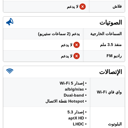
فلاش
لا يدعم
الصوتيات
السماعات الخارجية
يدعم (2 سماعات ستيريو)
منفذ 3.5 ملم
لا يدعم
راديو FM
لا يدعم
الإتصالات
• إصدار Wi-Fi 5
• a/b/g/n/ac
واي فاي Wi-Fi
• Dual-band
• Hotspot نقطة الاتصال
• إصدار 5.3
• aptX HD
البلوتوث
• LHDC