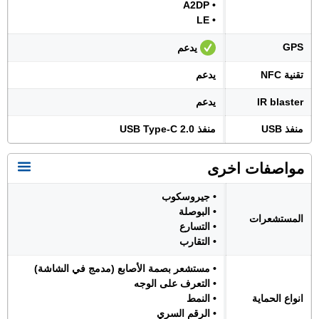
• A2DP
• LE
GPS
يدعم
تقنية NFC
يدعم
IR blaster
يدعم
منفذ USB
منفذ USB Type-C 2.0
مواصفات اخرى
• جيروسكوب
• البوصلة
المستشعرات
• التسارع
• التقارب
• مستشعر بصمة الأصابع (مدمج في الشاشة)
• التعرف على الوجه
انواع الحماية
• النمط
• الرقم السري