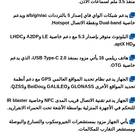
منفذ 3.5 ملم لسماعات الأذن.
يدعم شبكات الواي فاي إصدار 5 بالترددات a/b/g/n/ac ويدعم
خاصية Dual-band ونقطة الاتصال Hotspot.
البلوتوث متوفر بإصدار 5.3 مع دعم خاصية LE وA2DP وLHDC
وaptX HD.
هاتف
ريلمي 16
يأتي مزود بمنفذ USB Type-C 2.0، الذي يدعم
خاصية OTG.
الجهاز يدعم نظام تحديد المواقع العالمي GPS مع دعم أنظمة
تحديد المواقع الأخرى GLONASS وGALILEO وBeiDou وQZSS.
الجهاز يدعم تقنية الاتصال قريب المدى NFC وخاصية IR blaster
للتحكم في الأجهزة المنزلية بواسطة الأشعة تحت الحمراء الانفراريد.
يأتي الجهاز مزود بمستشعرات الجيروسكوب والتسارع والبوصلة
ومستشعر التقارب للمكالمات.