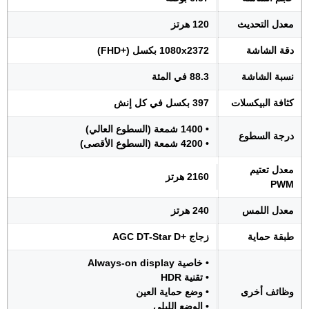
معدل التحديث
120 هرتز
دقة الشاشة
1080x2372 بكسل (+FHD)
نسبة الشاشة
88.3 في المئة
كثافة البيكسلات
397 بكسل في كل إنش
• 1400 شمعة (السطوع العالي)
درجة السطوع
• 4200 شمعة (السطوع الأقصى)
معدل تعتيم
2160 هرتز
PWM
معدل اللمس
240 هرتز
طبقة حماية
زجاج +AGC DT-Star D
• خاصية Always-on display
• تقنية HDR
وظائف أخرى
• وضع حماية العين
• الوضع الليلي