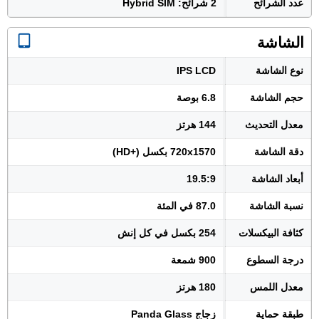
عدد الشرائح
2 شرائح: Hybrid SIM
الشاشة
نوع الشاشة
IPS LCD
حجم الشاشة
6.8 بوصة
معدل التحديث
144 هرتز
دقة الشاشة
720x1570 بكسل (+HD)
أبعاد الشاشة
19.5:9
نسبة الشاشة
87.0 في المئة
كثافة البيكسلات
254 بكسل في كل إنش
درجة السطوع
900 شمعة
معدل اللمس
180 هرتز
طبقة حماية
زجاج Panda Glass