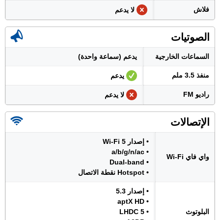
فلاش
لا يدعم
الصوتيات
السماعات الخارجية
يدعم (سماعة واحدة)
منفذ 3.5 ملم
يدعم
راديو FM
لا يدعم
الإتصالات
• إصدار Wi-Fi 5
• a/b/g/n/ac
واي فاي Wi-Fi
• Dual-band
• Hotspot نقطة الاتصال
• إصدار 5.3
• aptX HD
البلوتوث
• LHDC 5