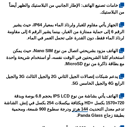
خامات تصنيع الهاتف: الإطار الجانبي من البلاستيك والظهر أيضاً
من البلاستيك.
الجهاز يأتي مقاوم للغبار ولرذاذ الماء بمعيار IP64، حيث يشير
الرقم 6 إلى حماية ممتازة من الغبار، بينما يشير الرقم 4 إلى مقاومة
لرذاذ الماء فقط، دون القدرة على تحمل الغمر في الماء.
الهاتف مزود بشريحتي اتصال من نوع Nano SIM، حيث يمكن
استخدام كلتا الشريحتين في الوقت نفسه، أو استخدام شريحة واحدة
مع بطاقة ذاكرة من نوع MicroSD.
يدعم شبكات إتصالات الجيل الثاني 2G والجيل الثالث 3G والجيل
الرابع 4G والجيل الخامس 5G.
الهاتف يأتي بشاشة من نوع IPS LCD بحجم 6.8 بوصة وبدقة
720×1570 بكسل +HD وبكثافة بيكسلات 254 بكسل في إنش. الشاشة
تدعم معدل التحديث
144 هرتز
ودرجة سطوع 900 شمعة، ومحمية
بطبقة زجاج Panda Glass.