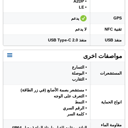
• A2DP
• LE
GPS
يدعم
تقنية NFC
لا يدعم
منفذ USB
منفذ USB Type-C 2.0
مواصفات اخرى
• التسارع
المستشعرات
• البوصلة
• التقارب
• مستشعر بصمة الأصابع (في زر الطاقة)
• التعرف على الوجه
انواع الحماية
• النمط
• الرقم السري
• كلمة السر
مقاومة الماء
الهاتف مقاوم للغبار ولرذاذ الماء (بمعيار IP64)