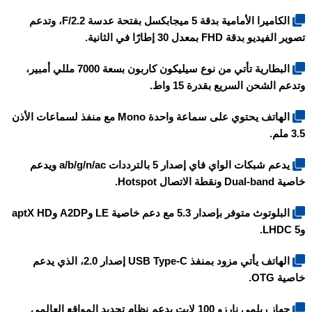
الكاميرا الأمامية بدقة 5 ميجابكسل بفتحة عدسة F/2.2، وتدعم
تصوير الفيديو بدقة FHD بمعدل 30 إطارًا في الثانية.
البطارية تأتي من نوع سيليكون كاربون بسعة 7000 مللي أمبير،
وتدعم الشحن السريع بقدرة 15 واط.
الهاتف يحتوي على سماعة واحدة Mono مع منفذ لسماعات الأذن
3.5 ملم.
يدعم شبكات الواي فاي إصدار 5 بالترددات a/b/g/n/ac ويدعم
خاصية Dual-band ونقطة الاتصال Hotspot.
البلوتوث متوفر بإصدار 5.3 مع دعم خاصية LE وA2DP وaptX HD
وLHDC 5.
الهاتف يأتي مزود بمنفذ USB Type-C إصدار 2.0، الذي يدعم
خاصية OTG.
جهاز
ريلمي نارزو 100 لايت
يدعم نظام تحديد المواقع العالمي