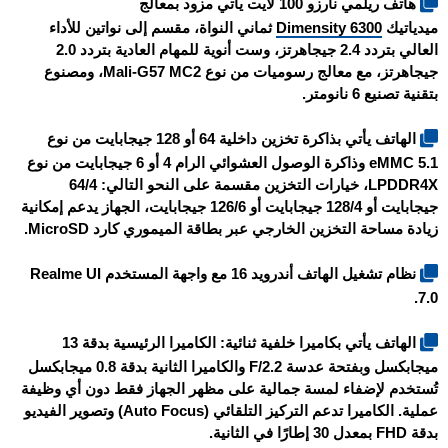
هاتف
ريلمي نارزو 100 لايت
يأتي مزود بمعالج
ميدياتيك
Dimensity 6300
ثماني النواة، مقسم إلى نواتين للأداء
العالي بتردد 2.4 جيجاهرتز، وست أنوية للمهام العادية بتردد 2.0
جيجاهرتز، مع معالج رسوميات من نوع Mali-G57 MC2، ومصنوع
بتقنية تصنيع 6 نانومتر.
الهاتف يأتي بذاكرة تخزين داخلية 64 أو 128 جيجابايت من نوع
eMMC 5.1 وذاكرة الوصول العشوائي الرام 4 أو 6 جيجابايت من نوع
LPDDR4X، خيارات التخزين مقسمة على النحو التالي: 64/4
جيجابايت أو 128/4 جيجابايت أو 126/6 جيجابايت، الجهاز يدعم إمكانية
زيادة مساحة التخزين الخارجي عبر بطاقة الميموري كارد MicroSD.
نظام تشغيل الهاتف أندرويد 16 مع واجهة المستخدم Realme UI
7.0.
الهاتف يأتي بكاميرا خلفية ثنائية: الكاميرا الرئيسية بدقة 13
ميجابكسل وبفتحة عدسة F/2.2 والكاميرا الثانية بدقة 0.8 ميجابكسل
تُستخدم لإضفاء لمسة جمالية على مظهر الجهاز فقط دون أي وظيفة
عملية. الكاميرا تدعم التركيز التلقائي (Auto Focus) وتصوير الفيديو
بدقة FHD بمعدل 30 إطارًا في الثانية.