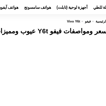
لة للطي
أجهزة لوحية (تابلت)
هواتف سامسونج
هواتف آيفو
لرئيسية
فيفو
Vivo Y6t
عر ومواصفات فيفو Y6t عيوب ومميزات Vivo Y6t