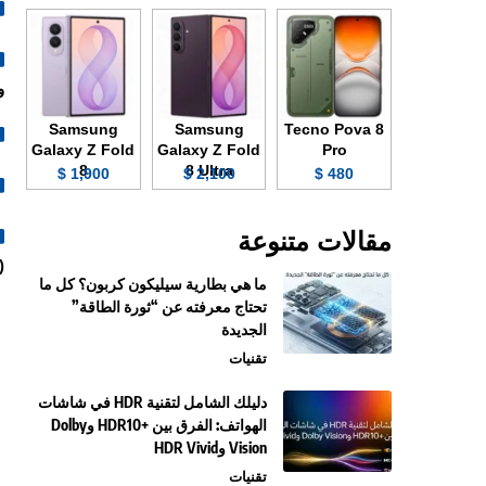
وZSS
Samsung
Samsung
Tecno Pova 8
Galaxy Z Fold
Galaxy Z Fold
Pro
8
8 Ultra
1,900 $
2,100 $
480 $
مقالات متنوعة
ace Unlock).
ما هي بطارية سيليكون كربون؟ كل ما
تحتاج معرفته عن “ثورة الطاقة”
الجديدة
تقنيات
دليلك الشامل لتقنية HDR في شاشات
الهواتف: الفرق بين +HDR10 وDolby
Vision وHDR Vivid
تقنيات