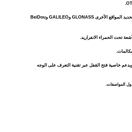
يدعم نظام تحديد المواقع العالمي GPS مع دعم أنظمة تحديد المواقع الأخرى GLONASS وGALILEO وBeiDou
كالمات.
يدعم خاصية فتح القفل عبر تقنية التعرف على الوجه
ول المواصفات.