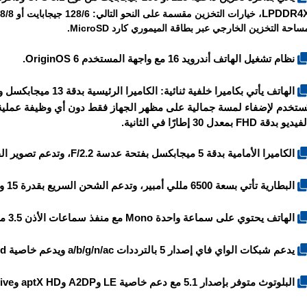
LPDDR4
ساحة التخزين الخارجي عبر بطاقة الميموري كارد MicroSD.
نظام تشغيل الهاتف أندرويد 16 مع واجهة المستخدم OriginOS 6.
يديو بدقة FHD بمعدل 30 إطارًا في الثانية.
الكاميرا الأمامية بدقة 5 ميجابكسل بفتحة عدسة F/2.2، وتدعم تصوير الفيديو بدقة FHD بمعدل 30 إطار في الثانية.
البطارية تأتي بسعة 6500 مللي أمبير، وتدعم الشحن السريع بقدرة 15 واط.
الهاتف يحتوي على سماعة واحدة Mono مع منفذ سماعات الأذن 3.5 ملم.
يدعم شبكات الواي فاي إصدار 5 بالترددات a/b/g/n/ac ويدعم خاصية Dual-band ونقطة الاتصال Hotspot.
البلوتوث متوفر بإصدار 5.1 مع دعم خاصية LE وA2DP وaptX HD وaptX Adaptive.