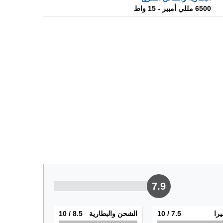
6500 مللي أمبير - 15 واط
7.9
يرا
7.5
/ 10
الشحن والبطارية
8.5
/ 10