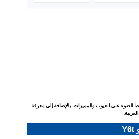
ات الكاملة لهاتف Vivo Y6t – فيفو Y6t، مع تسليط الضوء على العيوب والمميزات، بالإضافة إلى معرفة
لعربية.
Y