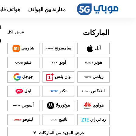
مقارنة بين الهواتف
هواتف قاب
ا
الماركات
عرض الكل
س
آبل
سامسونج
شاومي
هونر
اوبو
فيفو
ريلمي
وان بلس
جوجل
انفنكس
تكنو
ايتل
هواوي
موتورولا
أسوس
زد تي إي
ناثينج
لينوفو
عرض المزيد من الماركات