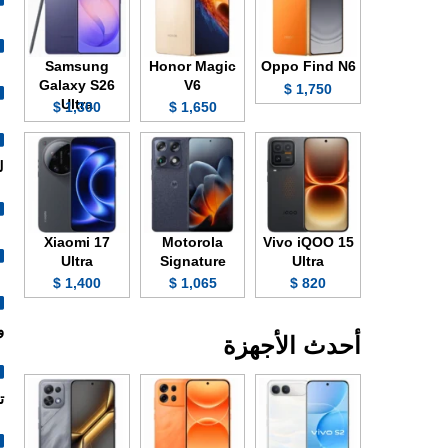
Samsung
Honor Magic
Oppo Find N6
Galaxy S26
V6
1,750 $
Ultra
1,300 $
1,650 $
ل
Xiaomi 17
Motorola
Vivo iQOO 15
Ultra
Signature
Ultra
1,400 $
1,065 $
820 $
و
أحدث الأجهزة
تصنيع 