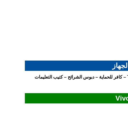
لجهاز
– الشاحن بقدرة 15 واط – كابل USB من نوع Type-C – كافر للحماية – دبوس الشرائح – كتيب التعليمات