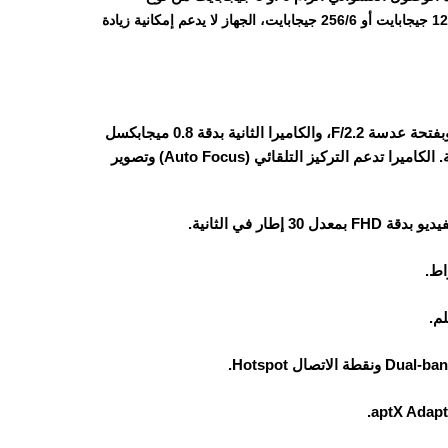
، خيارات التخزين مقسمة على النحو التالي: 128/6 جيجابايت أو 128/8 جيجابايت أو 256/6 جيجابايت، الجهاز لا يدعم إمكانية زيادة
الهاتف يأتي بكاميرا خلفية ثنائية: الكاميرا الرئيسية بدقة 13 ميجابكسل وبفتحة عدسة F/2.2، والكاميرا الثانية بدقة 0.8 ميجابكسل
تُستخدم لإضفاء لمسة جمالية على مظهر الجهاز فقط دون أي وظيفة عملية. الكاميرا تدعم التركيز التلقائي (Auto Focus) وتصوير