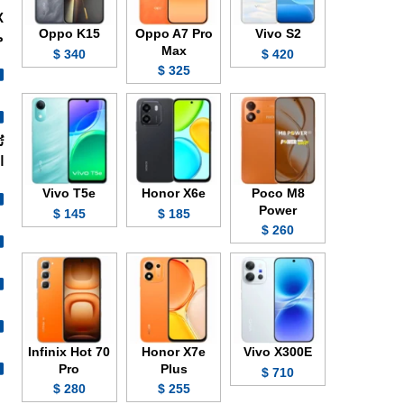
X
Oppo K15
Oppo A7 Pro
Vivo S2
م
Max
340 $
420 $
325 $
الف
Vivo T5e
Honor X6e
Poco M8
Power
145 $
185 $
260 $
Infinix Hot 70
Honor X7e
Vivo X300E
Pro
Plus
710 $
280 $
255 $