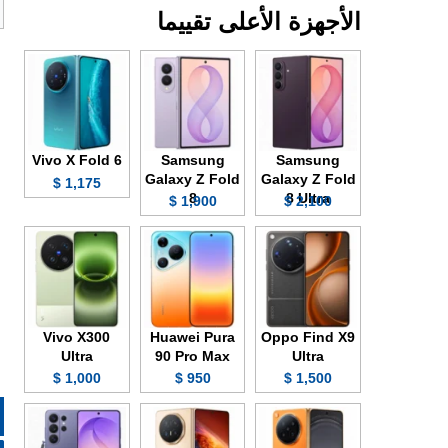
الأجهزة الأعلى تقييما
Vivo X Fold 6
Samsung
Samsung
Galaxy Z Fold
Galaxy Z Fold
1,175 $
8
8 Ultra
1,900 $
2,100 $
Vivo X300
Huawei Pura
Oppo Find X9
Ultra
90 Pro Max
Ultra
1,000 $
950 $
1,500 $