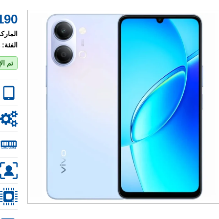
190 $
الماركة
الفئة:
تم ال