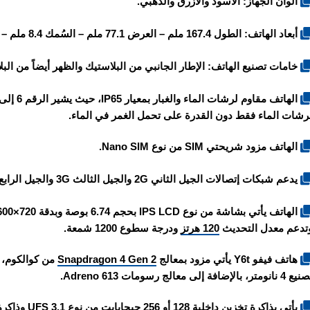
الوان الجهاز: الأسود والأزرق والذهبي.
أبعاد الهاتف: الطول 167.4 ملم – العرض 77.1 ملم – السُمك 8.4 ملم – الوزن 209 غرام.
خامات تصنيع الهاتف: الإطار الجانبي من البلاستيك والظهر أيضاً من البل
رشات الماء فقط دون القدرة على تحمل الغمر في الماء.
الهاتف مزود شريحتي SIM من نوع Nano SIM.
يدعم شبكات إتصالات الجيل الثاني 2G والجيل الثالث 3G والجيل الرابع 4G والجيل الخامس 5G.
تدعم معدل التحديث
120 هرتز
ودرجة سطوع 1200 شمعة.
هاتف
فيفو Y6t
يأتي مزود بمعالج
Snapdragon 4 Gen 2
4 نانومتر، بالإضافة إلى معالج رسومات Adreno 613.