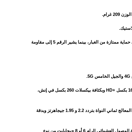
استيك.
الهاتف مقاوم لرشات الماء والغبار بمعيار IP65، حيث يشير الرقم 6 إلى حماية ممتازة من الغبار، بينما يشير الرقم 5 إلى مقاومة
الهاتف يأتي بشاشة من نوع IPS LCD بحجم 6.74 بوصة وبدقة 720×1600 بكسل +HD وبكثافة بيكسلات 260 بكسل في إنش،
من كوالكوم، المعالج ثماني النواة بتردد 2.2 و 1.95 جيجاهرتز وبدقة
يأتي بذاكرة تخزين داخلية 128 أو 256 جيجابايت من نوع UFS 3.1 وذاكرة الوصول العشوائي الرام 6 أو 8 جيجابايت من نوع