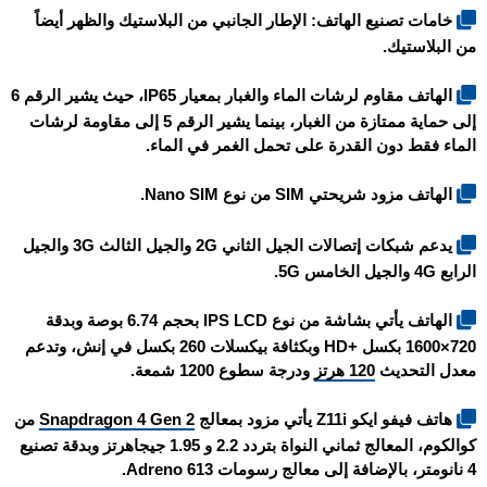
خامات تصنيع الهاتف: الإطار الجانبي من البلاستيك والظهر أيضاً
من البلاستيك.
الهاتف مقاوم لرشات الماء والغبار بمعيار IP65، حيث يشير الرقم 6
إلى حماية ممتازة من الغبار، بينما يشير الرقم 5 إلى مقاومة لرشات
الماء فقط دون القدرة على تحمل الغمر في الماء.
الهاتف مزود شريحتي SIM من نوع Nano SIM.
يدعم شبكات إتصالات الجيل الثاني 2G والجيل الثالث 3G والجيل
الرابع 4G والجيل الخامس 5G.
الهاتف يأتي بشاشة من نوع IPS LCD بحجم 6.74 بوصة وبدقة
720×1600 بكسل +HD وبكثافة بيكسلات 260 بكسل في إنش، وتدعم
معدل التحديث
120 هرتز
ودرجة سطوع 1200 شمعة.
هاتف
فيفو ايكو Z11i
يأتي مزود بمعالج
Snapdragon 4 Gen 2
من
كوالكوم، المعالج ثماني النواة بتردد 2.2 و 1.95 جيجاهرتز وبدقة تصنيع
4 نانومتر، بالإضافة إلى معالج رسومات Adreno 613.