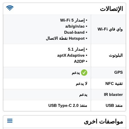
الإتصالات
• إصدار Wi-Fi 5
• a/b/g/n/ac
واي فاي Wi-Fi
• Dual-band
• Hotspot نقطة الاتصال
• إصدار 5.1
البلوتوث
• aptX Adaptive
• A2DP
GPS
يدعم
تقنية NFC
لا يدعم
IR blaster
يدعم
منفذ USB
منفذ USB Type-C 2.0
مواصفات اخرى