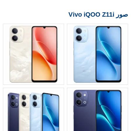
صور Vivo iQOO Z11i