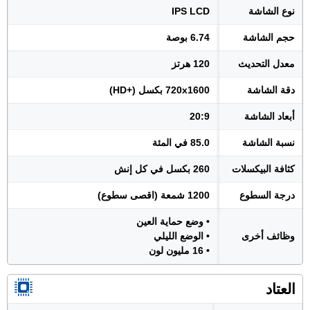
نوع الشاشة
IPS LCD
حجم الشاشة
6.74 بوصة
معدل التحديث
120 هرتز
دقة الشاشة
720x1600 بكسل (+HD)
أبعاد الشاشة
20:9
نسبة الشاشة
85.0 في المئة
كثافة البيكسلات
260 بكسل في كل إنش
درجة السطوع
1200 شمعة (اقصى سطوع)
• وضع حماية العين
وظائف أخرى
• الوضع الليلي
• 16 مليون لون
العتاد