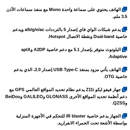
الهاتف يحتوي على سماعة واحدة Mono مع منفذ سماعات الأذن
3.5 ملم.
يدعم شبكات الواي فاي إصدار 5 بالترددات a/b/g/n/ac ويدعم
خاصية Dual-band ونقطة الاتصال Hotspot.
البلوتوث متوفر بإصدار 5.1 مع دعم خاصية A2DP وaptX
Adaptive.
الهاتف يأتي مزود بمنفذ USB Type-C إصدار 2.0، الذي يدعم
خاصية OTG.
جهاز
فيفو ايكو Z11i
يدعم نظام تحديد المواقع العالمي GPS مع
دعم أنظمة تحديد المواقع الأخرى GLONASS وGALILEO وBeiDou
وQZSS.
الجهاز يدعم خاصية IR blaster للتحكم في الأجهزة المنزلية
بواسطة الأشعة تحت الحمراء الانفراريد.