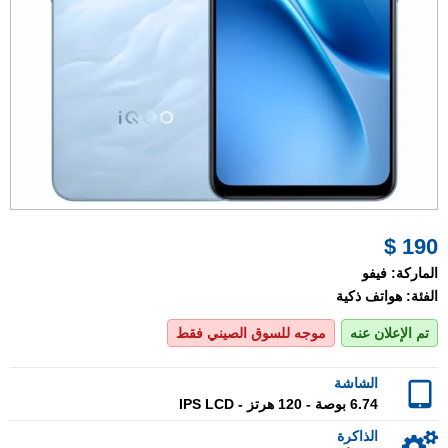
190 $
الماركة:
فيفو
الفئة:
هواتف ذكية
تم الإعلان عنه
موجه للسوق الصيني فقط
الشاشة
6.74 بوصة - 120 هرتز - IPS LCD
الذاكرة