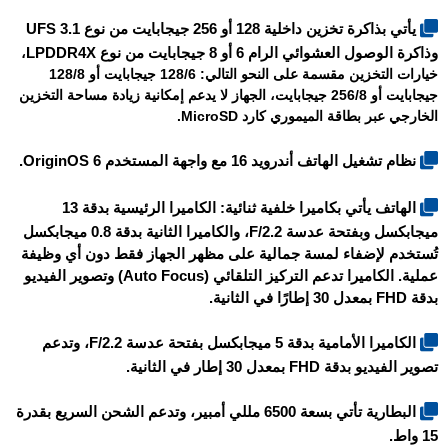
يأتي بذاكرة تخزين داخلية 128 أو 256 جيجابايت من نوع UFS 3.1
وذاكرة الوصول العشوائي الرام 6 أو 8 جيجابايت من نوع LPDDR4X
،
خيارات التخزين مقسمة على النحو التالي: 128/6 جيجابايت أو 128/8
جيجابايت أو 256/8 جيجابايت، الجهاز لا يدعم إمكانية زيادة مساحة التخزين
الخارجي عبر بطاقة الميموري كارد MicroSD.
نظام تشغيل الهاتف أندرويد 16 مع واجهة المستخدم OriginOS 6.
الهاتف يأتي بكاميرا خلفية ثنائية: الكاميرا الرئيسية بدقة 13
ميجابكسل وبفتحة عدسة F/2.2، والكاميرا الثانية بدقة 0.8 ميجابكسل
تُستخدم لإضفاء لمسة جمالية على مظهر الجهاز فقط دون أي وظيفة
عملية. الكاميرا تدعم التركيز التلقائي (Auto Focus) وتصوير الفيديو
بدقة FHD بمعدل 30 إطارًا في الثانية.
الكاميرا الأمامية بدقة 5 ميجابكسل بفتحة عدسة F/2.2، وتدعم
تصوير الفيديو بدقة FHD بمعدل 30 إطار في الثانية.
البطارية تأتي بسعة 6500 مللي أمبير، وتدعم الشحن السريع بقدرة
15 واط.