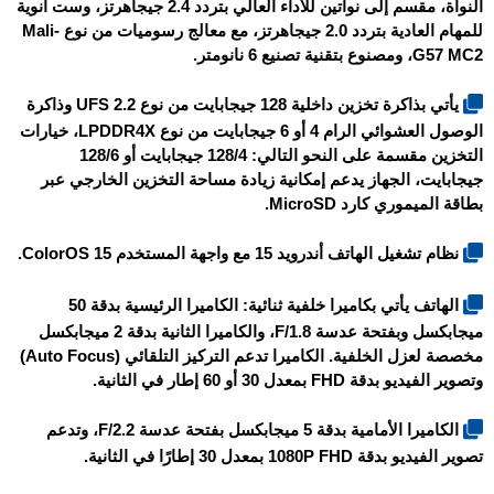
النواة، مقسم إلى نواتين للأداء العالي بتردد 2.4 جيجاهرتز، وست أنوية
للمهام العادية بتردد 2.0 جيجاهرتز، مع معالج رسوميات من نوع Mali-
G57 MC2، ومصنوع بتقنية تصنيع 6 نانومتر.
يأتي بذاكرة تخزين داخلية 128 جيجابايت من نوع UFS 2.2 وذاكرة
الوصول العشوائي الرام 4 أو 6 جيجابايت من نوع LPDDR4X، خيارات
التخزين مقسمة على النحو التالي: 128/4 جيجابايت أو 128/6
جيجابايت، الجهاز يدعم إمكانية زيادة مساحة التخزين الخارجي عبر
بطاقة الميموري كارد MicroSD.
نظام تشغيل الهاتف أندرويد 15 مع واجهة المستخدم ColorOS 15.
الهاتف يأتي بكاميرا خلفية ثنائية: الكاميرا الرئيسية بدقة 50
ميجابكسل وبفتحة عدسة F/1.8، والكاميرا الثانية بدقة 2 ميجابكسل
مخصصة لعزل الخلفية. الكاميرا تدعم التركيز التلقائي (Auto Focus)
وتصوير الفيديو بدقة FHD بمعدل 30 أو 60 إطار في الثانية.
الكاميرا الأمامية بدقة 5 ميجابكسل بفتحة عدسة F/2.2، وتدعم
تصوير الفيديو بدقة 1080P FHD بمعدل 30 إطارًا في الثانية.