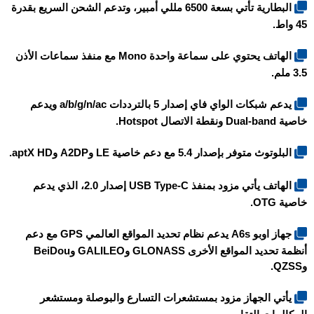
البطارية تأتي بسعة 6500 مللي أمبير، وتدعم الشحن السريع بقدرة
45 واط.
الهاتف يحتوي على سماعة واحدة Mono مع منفذ سماعات الأذن
3.5 ملم.
يدعم شبكات الواي فاي إصدار 5 بالترددات a/b/g/n/ac ويدعم
خاصية Dual-band ونقطة الاتصال Hotspot.
البلوتوث متوفر بإصدار 5.4 مع دعم خاصية LE وA2DP وaptX HD.
الهاتف يأتي مزود بمنفذ USB Type-C إصدار 2.0، الذي يدعم
خاصية OTG.
جهاز
اوبو A6s
يدعم نظام تحديد المواقع العالمي GPS مع دعم
أنظمة تحديد المواقع الأخرى GLONASS وGALILEO وBeiDou
وQZSS.
يأتي الجهاز مزود بمستشعرات التسارع والبوصلة ومستشعر