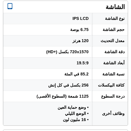
الشاشة
نوع الشاشة
IPS LCD
حجم الشاشة
6.75 بوصة
معدل التحديث
120 هرتز
دقة الشاشة
720x1570 بكسل (+HD)
أبعاد الشاشة
19.5:9
نسبة الشاشة
85.2 في المئة
كثافة البيكسلات
256 بكسل في كل إنش
درجة السطوع
1125 شمعة (السطوع الأقصى)
• وضع حماية العين
وظائف أخرى
• الوضع الليلي
• 16 مليون لون