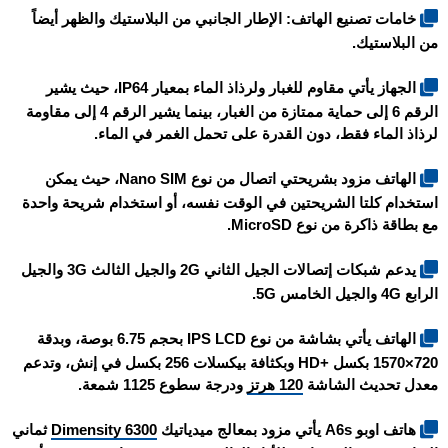
خامات تصنيع الهاتف: الإطار الجانبي من البلاستيك والظهر أيضاً
من البلاستيك.
الجهاز يأتي مقاوم للغبار ولرذاذ الماء بمعيار IP64، حيث يشير
الرقم 6 إلى حماية ممتازة من الغبار، بينما يشير الرقم 4 إلى مقاومة
لرذاذ الماء فقط، دون القدرة على تحمل الغمر في الماء.
الهاتف مزود بشريحتي اتصال من نوع Nano SIM، حيث يمكن
استخدام كلتا الشريحتين في الوقت نفسه، أو استخدام شريحة واحدة
مع بطاقة ذاكرة من نوع MicroSD.
يدعم شبكات إتصالات الجيل الثاني 2G والجيل الثالث 3G والجيل
الرابع 4G والجيل الخامس 5G.
الهاتف يأتي بشاشة من نوع IPS LCD بحجم 6.75 بوصة، وبدقة
720×1570 بكسل +HD وبكثافة بيكسلات 256 بكسل في إنش، وتدعم
معدل تحديث الشاشة
120 هرتز
ودرجة سطوع 1125 شمعة.
هاتف
اوبو A6s
يأتي مزود بمعالج ميدياتيك
Dimensity 6300
ثماني