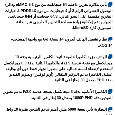
يأتي بذاكرة تخزين داخلية 64 جيجابايت من نوع eMMC 5.1 وذاكرة
الوصول العشوائي الرام 3 أو 4 جيجابايت من نوع LPDDR4X، خيارات
التخزين مقسمة على النحو التالي: 64/3 جيجابت أو 64/4 جيجابايت،
الجهاز يدعم إمكانية زيادة مساحة التخزين الخارجي عبر بطاقة
الميموري كارد MicroSD.
نظام تشغيل الهاتف أندرويد 14 نسخة Go مع واجهة المستخدم
XOS 14.
الهاتف مزود بكاميرا خلفية ثنائية: الكاميرا الرئيسية بدقة 13
ميجابكسل مع فتحة عدسة F/1.9، والكاميرا الثانية بدقة 0.3 ميجابكسل
تُستخدم لإضفاء لمسة جمالية على مظهر الجهاز فقط دون أي وظيفة
عملية، الكاميرا تدعم التركيز التلقائي (أوتو فوكس) وتصوير الفيديو
بدقة FHD بمعدل 30 إطارًا في الثانية.
الكاميرا الأمامية بدقة 8 ميجابكسل بفتحة عدسة F/2.0 تدعم تصوير
الفيديو بدقة 1080P FHD بمعدل 30 إطار في الثانية.
البطارية تأتي بسعة 5000 مللي أمبير تدعم الشحن بقدرة 10 واط