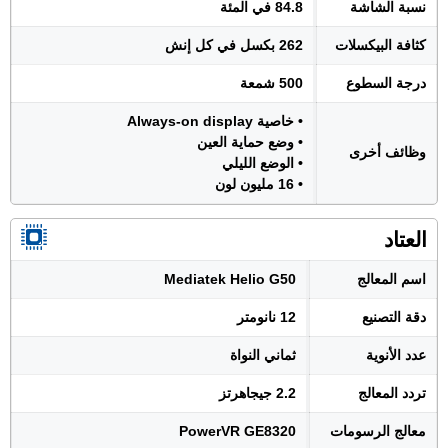
نسبة الشاشة
84.8 في المئة
كثافة البيكسلات
262 بكسل في كل إنش
درجة السطوع
500 شمعة
• خاصية Always-on display
• وضع حماية العين
وظائف أخرى
• الوضع الليلي
• 16 مليون لون
العتاد
اسم المعالج
Mediatek Helio G50
دقة التصنيع
12 نانومتر
عدد الأنوية
ثماني النواة
تردد المعالج
2.2 جيجاهرتز
معالج الرسومات
PowerVR GE8320