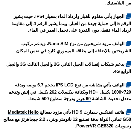
من البلاستيك.
الجهاز يأتي مقاوم للغبار ولرذاذ الماء بمعيار IP54، حيث يشير
الرقم 5 إلى حماية جيدة من الغبار، بينما يشير الرقم 4 إلى مقاومة
لرذاذ الماء فقط، دون القدرة على تحمل الغمر في الماء.
الهاتف مزود شريحتين من نوع Nano SIM، ويدعم تركيب
الشريحتين بالإضافة إلى بطاقة الميموري كارد في نفس المكان.
يدعم شبكات إتصالات الجيل الثاني 2G والجيل الثالث 3G والجيل
الرابع 4G.
الهاتف يأتي بشاشة من نوع IPS LCD بحجم 6.7 بوصة وبدقة
720×1600 بكسل +HD وبكثافة بيكسلات 262 بكسل في إنش وتدعم
معدل تحديث الشاشة
90 هرتز
ودرجة سطوع 500 شمعة.
هاتف انفنكس سمارت 9 HD يأتي مزود بمعالج
Mediatek Helio
G50
ثماني النواة بدقة تصنيع 12 نانومتر وبتردد 2.2 جيجاهرتز مع معالج
رسومات PowerVR GE8320.