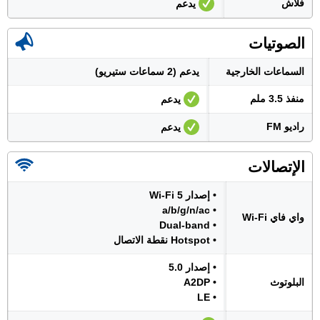
فلاش
يدعم
الصوتيات
السماعات الخارجية
يدعم (2 سماعات ستيريو)
منفذ 3.5 ملم
يدعم
راديو FM
يدعم
الإتصالات
• إصدار Wi-Fi 5
• a/b/g/n/ac
واي فاي Wi-Fi
• Dual-band
• Hotspot نقطة الاتصال
• إصدار 5.0
البلوتوث
• A2DP
• LE