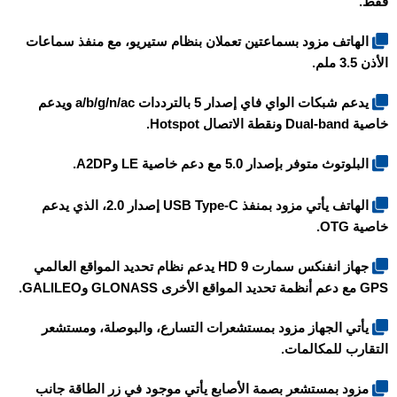
فقط.
الهاتف مزود بسماعتين تعملان بنظام ستيريو، مع منفذ سماعات
الأذن 3.5 ملم.
يدعم شبكات الواي فاي إصدار 5 بالترددات a/b/g/n/ac ويدعم
خاصية Dual-band ونقطة الاتصال Hotspot.
البلوتوث متوفر بإصدار 5.0 مع دعم خاصية LE وA2DP.
الهاتف يأتي مزود بمنفذ USB Type-C إصدار 2.0، الذي يدعم
خاصية OTG.
جهاز انفنكس سمارت 9 HD يدعم نظام تحديد المواقع العالمي
GPS مع دعم أنظمة تحديد المواقع الأخرى GLONASS وGALILEO.
يأتي الجهاز مزود بمستشعرات التسارع، والبوصلة، ومستشعر
التقارب للمكالمات.
مزود بمستشعر بصمة الأصابع يأتي موجود في زر الطاقة جانب