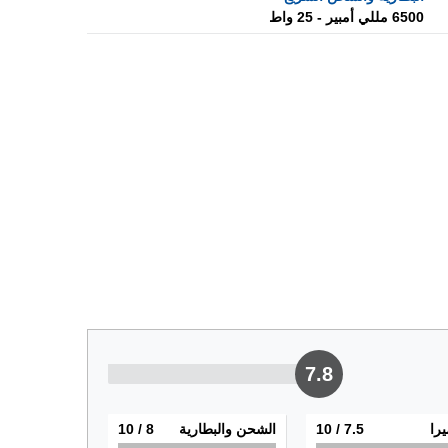
6500 مللي أمبير - 25 واط
7.8
يرا
7.5
/ 10
الشحن والبطارية
8
/ 10