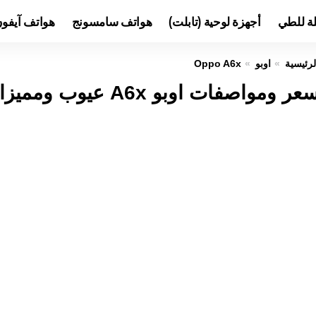
لة للطي
أجهزة لوحية (تابلت)
هواتف سامسونج
هواتف آيفو
لرئيسية
اوبو
Oppo A6x
عر ومواصفات اوبو A6x عيوب ومميزات Oppo A6x