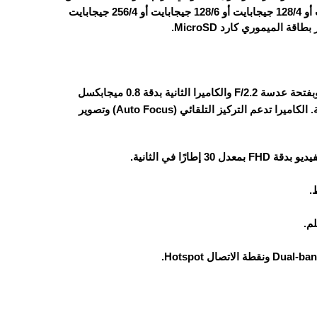
نوع LPDDR4X، خيارات التخزين مقسمة على النحو التالي: 64/4 جيجابايت أو 128/4 جيجابايت أو 128/6 جيجابايت أو 256/4 جيجابايت
الهاتف يأتي بكاميرا خلفية ثنائية: الكاميرا الرئيسية بدقة 13 ميجابكسل وبفتحة عدسة F/2.2 والكاميرا الثانية بدقة 0.8 ميجابكسل
تُستخدم لإضفاء لمسة جمالية على مظهر الجهاز فقط دون أي وظيفة عملية. الكاميرا تدعم التركيز التلقائي (Auto Focus) وتصوير