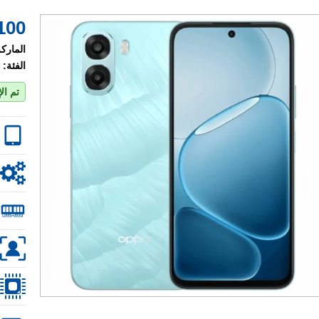
100 $
الماركة
الفئة:
تم ال