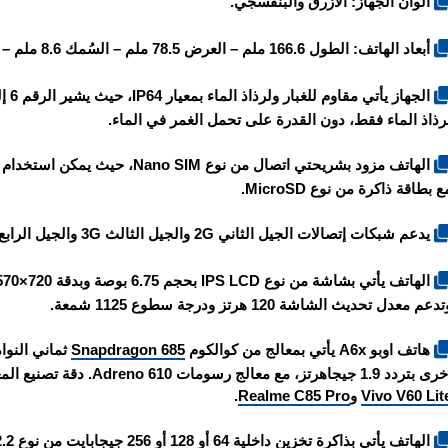
الوان الجهاز: الأزرق والبنفسجي.
أبعاد الهاتف: الطول 166.6 ملم – العرض 78.5 ملم – السُمك 8.6 ملم – الوزن 210 غرام.
رذاذ الماء فقط، دون القدرة على تحمل الغمر في الماء.
الهاتف مزود بشريحتي اتصال من نو
ع بطاقة ذاكرة من نوع MicroSD.
يدعم شبكات إتصالات الجيل الثاني 2G والجيل الثالث 3G والجيل الرابع 4G.
دعم معدل تحديث الشاشة 120 هرتز ودرجة سطوع 1125 شمعة.
هاتف
اوبو A6x
يأتي بمعالج من كوالكوم
Snapdragon 685
ردد 1.9 جيجاهرتز، مع معالج رسومات Adreno 610. دقة تصنيع المعالج 6 نانومتر، وهو نفس المعالج المستخدم في هاتف
Vivo V60 Lit
و
Realme C85 Pro
.