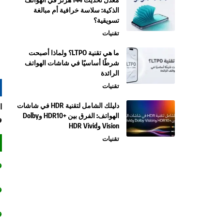
الذكية: سلاسة خرافية أم مبالغة
تسويقية؟
تقنيات
ما هي تقنية LTPO؟ ولماذا أصبحت
شرطًا أساسيًا في شاشات الهواتف
الرائدة
تقنيات
دليلك الشامل لتقنية HDR في شاشات
ا
الهواتف: الفرق بين +HDR10 وDolby
و
Vision وHDR Vivid
تقنيات