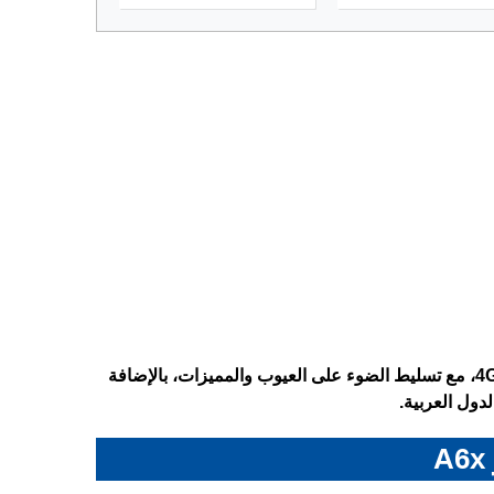
تعرف على المواصفات الكاملة لهاتف Oppo A6x – اوبو A6x نسخة 4G، مع تسليط الضوء على العيوب والمميزات، بالإضافة
دول العربية.