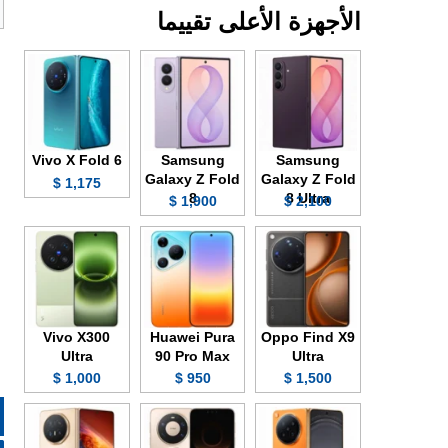
الأجهزة الأعلى تقييما
Vivo X Fold 6
Samsung
Samsung
Galaxy Z Fold
Galaxy Z Fold
1,175 $
8
8 Ultra
1,900 $
2,100 $
Vivo X300
Huawei Pura
Oppo Find X9
Ultra
90 Pro Max
Ultra
1,000 $
950 $
1,500 $