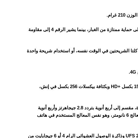
الجهاز يأتي مقاوم للغبار ولرذاذ الماء بمعيار IP64، حيث يشير الرقم 6 إلى حماية ممتازة من الغبار، بينما يشير الرقم 4 إلى مقاومة
ع Nano SIM، حيث يمكن استخدام كلتا الشريحتين في الوقت نفسه، أو استخدام شريحة واحدة
الهاتف يأتي بشاشة من نوع IPS LCD بحجم 6.75 بوصة وبدقة 720×1570 بكسل +HD وبكثافة بيكسلات 256 بكسل في إنش،
ثماني النواة، مقسم إلى أربع أنوية بتردد 2.8 جيجاهرتز وأربع أنوية
الهاتف يأتي بذاكرة تخزين داخلية 64 أو 128 أو 256 جيجابايت من نوع UFS 2.2 وذاكرة الوصول العشوائي الرام 4 أو 6 جيجابايت من