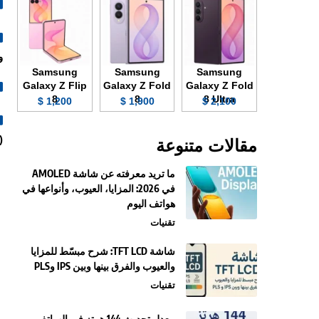
وZSS
Samsung
Samsung
Samsung
Galaxy Z Flip
Galaxy Z Fold
Galaxy Z Fold
8
8
8 Ultra
1,200 $
1,900 $
2,100 $
ace Unlock).
مقالات متنوعة
ما تريد معرفته عن شاشة AMOLED
في 2026: المزايا، العيوب، وأنواعها في
هواتف اليوم
تقنيات
شاشة TFT LCD: شرح مبسّط للمزايا
والعيوب والفرق بينها وبين IPS وPLS
تقنيات
معدل تحديث 144 هرتز في الهواتف