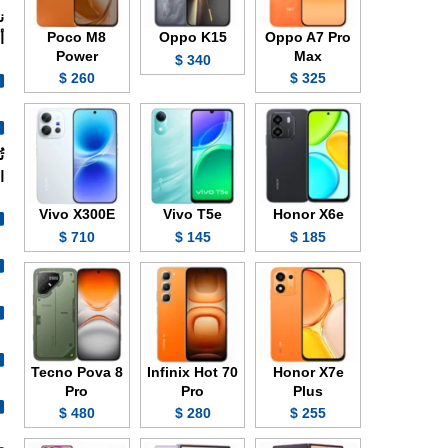
Poco M8
Oppo K15
Oppo A7 Pro
أو 256/6 جيجابايت، الجهاز ي
Power
Max
340 $
260 $
325 $
الف
Vivo X300E
Vivo T5e
Honor X6e
710 $
145 $
185 $
Tecno Pova 8
Infinix Hot 70
Honor X7e
Pro
Pro
Plus
480 $
280 $
255 $