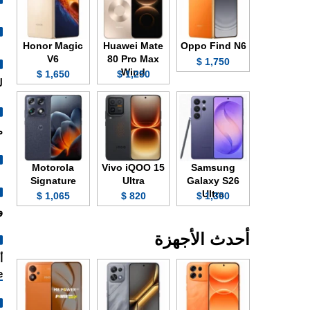
Honor Magic
Huawei Mate
Oppo Find N6
V6
80 Pro Max
1,750 $
Wind
1,650 $
1,250 $
ل
م
Motorola
Vivo iQOO 15
Samsung
Signature
Ultra
Galaxy S26
Ultra
1,065 $
820 $
1,300 $
وت
أحدث الأجهزة
أخرى بت
e