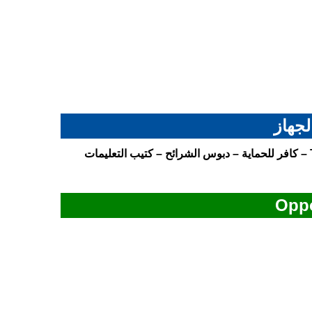
لجهاز
– الشاحن بقدرة 25 واط – كابل USB من نوع Type-C – كافر للحماية – دبوس الشرائح – كتيب التعليمات