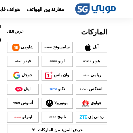
مقارنة بين الهواتف
هواتف قاب
ا
الماركات
عرض الكل
س
آبل
سامسونج
شاومي
هونر
اوبو
فيفو
ريلمي
وان بلس
جوجل
انفنكس
تكنو
ايتل
هواوي
موتورولا
أسوس
زد تي إي
ناثينج
لينوفو
عرض المزيد من الماركات