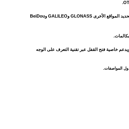
يدعم نظام تحديد المواقع العالمي GPS مع دعم أنظمة تحديد المواقع الأخرى GLONASS وGALILEO وBeiDou
كالمات.
يدعم خاصية فتح القفل عبر تقنية التعرف على الوجه
ول المواصفات.