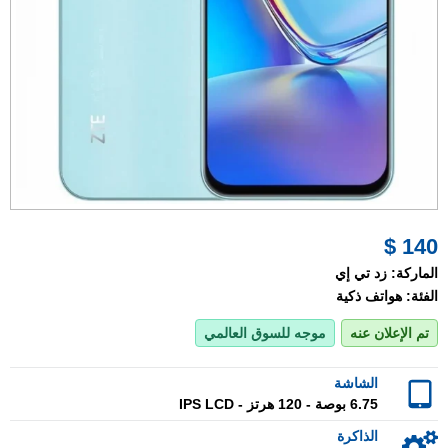
140 $
الماركة:
زد تي إي
الفئة:
هواتف ذكية
تم الإعلان عنه
موجه للسوق العالمي
الشاشة
6.75 بوصة - 120 هرتز - IPS LCD
الذاكرة