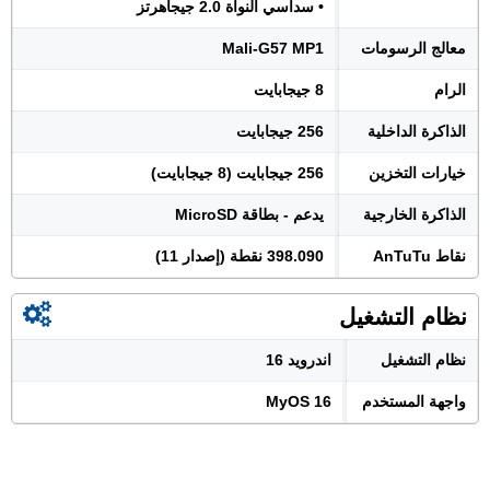
• سداسي النواة 2.0 جيجاهرتز
معالج الرسومات
Mali-G57 MP1
الرام
8 جيجابايت
الذاكرة الداخلية
256 جيجابايت
خيارات التخزين
256 جيجابايت (8 جيجابايت)
الذاكرة الخارجية
يدعم - بطاقة MicroSD
نقاط AnTuTu
398.090 نقطة (إصدار 11)
نظام التشغيل
نظام التشغيل
اندرويد 16
واجهة المستخدم
MyOS 16