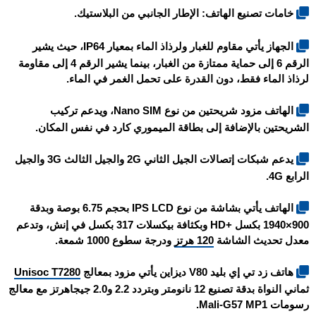
خامات تصنيع الهاتف: الإطار الجانبي من البلاستيك.
الجهاز يأتي مقاوم للغبار ولرذاذ الماء بمعيار IP64، حيث يشير
الرقم 6 إلى حماية ممتازة من الغبار، بينما يشير الرقم 4 إلى مقاومة
لرذاذ الماء فقط، دون القدرة على تحمل الغمر في الماء.
الهاتف مزود شريحتين من نوع Nano SIM، ويدعم تركيب
الشريحتين بالإضافة إلى بطاقة الميموري كارد في نفس المكان.
يدعم شبكات إتصالات الجيل الثاني 2G والجيل الثالث 3G والجيل
الرابع 4G.
الهاتف يأتي بشاشة من نوع IPS LCD بحجم 6.75 بوصة وبدقة
900×1940 بكسل +HD وبكثافة بيكسلات 317 بكسل في إنش، وتدعم
معدل تحديث الشاشة
120 هرتز
ودرجة سطوع 1000 شمعة.
هاتف
زد تي إي بليد V80 ديزاين
يأتي مزود بمعالج
Unisoc T7280
ثماني النواة بدقة تصنيع 12 نانومتر وبتردد 2.2 و2.0 جيجاهرتز مع معالج
رسومات Mali-G57 MP1.