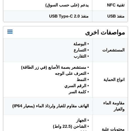
تقنية NFC
يدعم (على حسب السوق)
منفذ USB
منفذ USB Type-C 2.0
مواصفات اخرى
• البوصلة
المستشعرات
• التسارع
• التقارب
• مستشعر بصمة الأصابع (في زر الطاقة)
• التعرف على الوجه
انواع الحماية
• النمط
• الرقم السري
• كلمة السر
مقاومة الماء
الهاتف مقاوم للغبار ولرذاذ الماء (بمعيار IP64)
والغبار
• الجهاز
• الشاحن (22.5 واط)
محتويات علبة