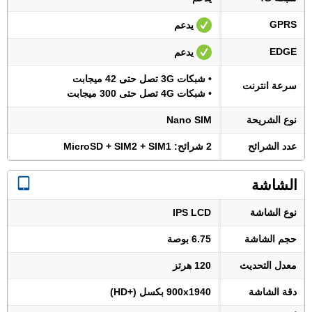
GPRS
يدعم
EDGE
يدعم
• شبكات 3G تصل حتى 42 ميجابت
سرعة انترنت
• شبكات 4G تصل حتى 300 ميجابت
نوع الشريحة
Nano SIM
عدد الشرائح
2 شرائح: MicroSD + SIM2 + SIM1
الشاشة
نوع الشاشة
IPS LCD
حجم الشاشة
6.75 بوصة
معدل التحديث
120 هرتز
دقة الشاشة
900x1940 بكسل (+HD)