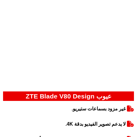
عيوب ZTE Blade V80 Design
غير مزود بسماعات ستيريو.
لا يدعم تصوير الفيديو بدقة 4K.