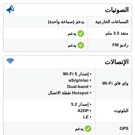
الصوتيات
السماعات الخارجية
يدعم (سماعة واحدة)
منفذ 3.5 ملم
يدعم
راديو FM
يدعم
الإتصالات
• إصدار Wi-Fi 5
• a/b/g/n/ac
واي فاي Wi-Fi
• Dual-band
• Hotspot نقطة الاتصال
• إصدار 5.2
البلوتوث
• A2DP
• LE
GPS
يدعم