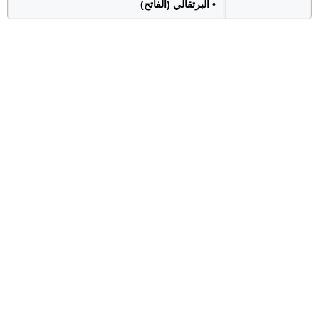
• البرتقالي (الفاتح)