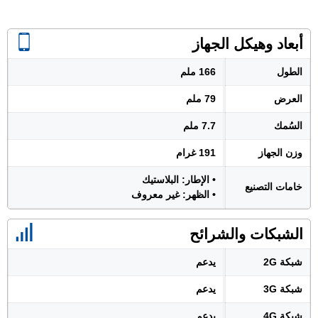
أبعاد وهيكل الجهاز
الطول
166 ملم
العرض
79 ملم
السُمك
7.7 ملم
وزن الجهاز
191 غرام
• الإطار: البلاستيك
خامات التصنيع
• الظهر: غير معروف
الشبكات والشرائح
شبكة 2G
يدعم
شبكة 3G
يدعم
شبكة 4G
يدعم