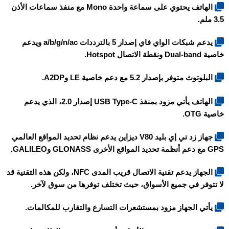
الهاتف يحتوي على سماعة واحدة Mono مع منفذ سماعات الأذن
3.5 ملم.
يدعم شبكات الواي فاي إصدار 5 بالترددات a/b/g/n/ac ويدعم
خاصية Dual-band ونقطة الاتصال Hotspot.
البلوتوث متوفر بإصدار 5.2 مع دعم خاصية LE وA2DP.
الهاتف يأتي مزود بمنفذ USB Type-C إصدار 2.0، الذي يدعم
خاصية OTG.
جهاز
زد تي إي بليد V80 ديزاين
يدعم نظام تحديد المواقع العالمي
GPS مع دعم أنظمة تحديد المواقع الأخرى GLONASS وGALILEO.
الجهاز يدعم تقنية الاتصال قريب المدى NFC، ولكن هذه التقنية قد
لا تتوفر في جميع الأسواق، حيث تختلف توفرها من سوق لآخر.
يأتي الجهاز مزود بمستشعرات التسارع والتقارب للمكالمات.