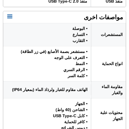
منفذ USB
منفذ USB Type-C 2.0
مواصفات اخرى
• البوصلة
المستشعرات
• التسارع
• التقارب
• مستشعر بصمة الأصابع (في زر الطاقة)
• التعرف على الوجه
انواع الحماية
• النمط
• الرقم السري
• كلمة السر
مقاومة الماء
الهاتف مقاوم للغبار ولرذاذ الماء (بمعيار IP64)
والغبار
• الجهاز
• الشاحن (40 واط)
محتويات علبة
• كابل USB Type-C
الجهاز
• كافر للحماية
• دبوس الشرائح