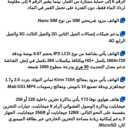
الرقم 6 إلى حماية ممتازة من الغبار، بينما يشير الرقم 4 إلى مقاومة
لرذاذ الماء فقط، دون القدرة على تحمل الغمر في الماء.
الهاتف مزود شريحتي SIM من نوع Nano SIM.
يدعم شبكات إتصالات الجيل الثاني 2G والجيل الثالث 3G والجيل
الرابع 4G.
الهاتف يأتي بشاشة من نوع IPS LCD بحجم 6.67 بوصة وبدقة
720×1604 بكسل +HD وبكثافة بيكسلات 264 بكسل في إنش. الشاشة
تدعم معدل التحديث
90 هرتز
ودرجة سطوع 1000 شمعة.
الهاتف يأتي مزود بمعالج Kirin 710A ثماني النواة، بتردد 2.0 و1.7
جيجاهرتز وبدقة تصنيع 14 نانومتر، ومعالج رسومات Mali-G51 MP4.
هاتف هواوي نوفا Y73 يأتي بذاكرة تخزين داخلية 128 أو 256
جيجابايت وذاكرة الوصول العشوائي الرام 8 جيجابايت، خيارات التخزين
مقسمة على النحو التالي: 128/8 جيجابايت أو 256/8 جيجابايت، الجهاز
لا يدعم إمكانية زيادة مساحة التخزين الخارجي عبر بطاقة الميموري
كارد MicroSD.