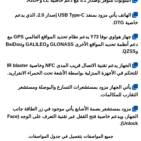
البلوتوث متوفر بإصدار 5.1 مع دعم خاصية LE وA2DP.
الهاتف يأتي مزود بمنفذ USB Type-C إصدار 2.0، الذي يدعم
خاصية OTG.
جهاز هواوي نوفا Y73 يدعم نظام تحديد المواقع العالمي GPS مع
دعم أنظمة تحديد المواقع الأخرى GLONASS وGALILEO وBeiDou
وQZSS.
الجهاز يدعم تقنية الاتصال قريب المدى NFC وخاصية IR blaster
للتحكم في الأجهزة المنزلية بواسطة الأشعة تحت الحمراء الانفراريد.
يأتي الجهاز مزود بمستشعرات التسارع والبوصلة ومستشعر
التقارب للمكالمات.
مزود بمستشعر بصمة الأصابع يأتي موجود في زر الطاقة جانب
الجهاز، ويدعم خاصية فتح القفل عبر تقنية التعرف على الوجه (Face
Unlock).
جميع المواصفات بتفصيل في جدول المواصفات.