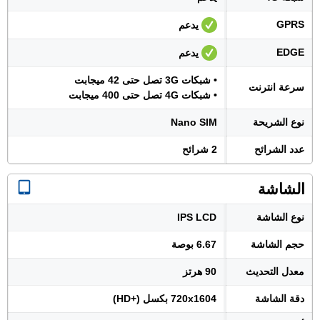
GPRS
يدعم
EDGE
يدعم
• شبكات 3G تصل حتى 42 ميجابت
سرعة انترنت
• شبكات 4G تصل حتى 400 ميجابت
نوع الشريحة
Nano SIM
عدد الشرائح
2 شرائح
الشاشة
نوع الشاشة
IPS LCD
حجم الشاشة
6.67 بوصة
معدل التحديث
90 هرتز
دقة الشاشة
720x1604 بكسل (+HD)