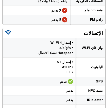
السماعات الخارجية
يدعم (سماعة واحدة)
منفذ 3.5 ملم
لا يدعم
راديو FM
لا يدعم
الإتصالات
• إصدار Wi-Fi 4
واي فاي Wi-Fi
• a/b/g/n
• Hotspot نقطة الاتصال
• إصدار 5.1
البلوتوث
• A2DP
• LE
GPS
يدعم
تقنية NFC
يدعم
IR blaster
يدعم