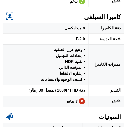
فلاش
يدعم
كاميرا السيلفي
دقة الكاميرا
8 ميجابكسل
فتحة العدسة
F/2.0
• وضع عزل الخلفية
• إعدادات التجميل
• تقنية HDR
مميزات الكاميرا
• المؤقت الذاتي
• إشارة الالتقاط
• كشف الوجوه والابتسامات
الفيديو
دقة 1080P FHD (بمعدل 30 إطار)
فلاش
لا يدعم
الصوتيات