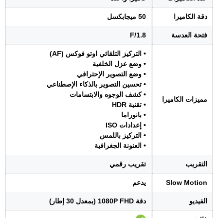
دقة الكاميرا
50 ميجابكسل
فتحة العدسة
F/1.8
• التركيز التلقائي اوتو فوكس (AF)
• وضع عزل الخلفية
• وضع التصوير الإحترافي
• تحسين التصوير بالذكاء الإصطناعي
• كشف الوجوه والابتسامات
مميزات الكاميرا
• تقنية HDR
• بانوراما
• إعدادات ISO
• التركيز باللمس
• العنونة الجغرافية
التقريب
تقريب رقمي
Slow Motion
يدعم
الفيديو
دقة 1080P FHD (بمعدل 30 إطار)