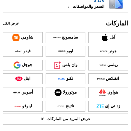
170 $
السعر والمواصفات ←
الماركات
عرض الكل
آبل
سامسونج
شاومي
هونر
اوبو
فيفو
ريلمي
وان بلس
جوجل
انفنكس
تكنو
ايتل
هواوي
موتورولا
أسوس
زد تي إي
ناثينج
لينوفو
عرض المزيد من الماركات