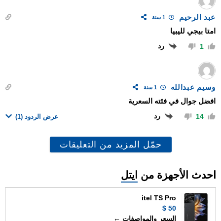
عبد الرحيم
1 سنة
امتا بيجي لليبيا
رد
1
وسيم عبدالله
1 سنة
افضل جوال في فئته السعرية
رد
14
عرض الردود
(1)
حمّل المزيد من التعليقات
احدث الأجهزة من
ايتل
itel TS Pro
50 $
السعر والمواصفات ←