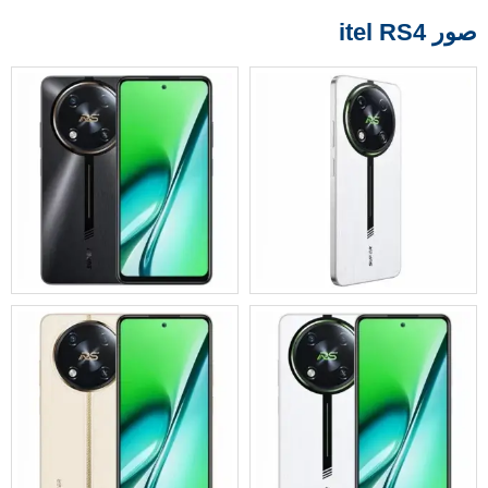
صور itel RS4