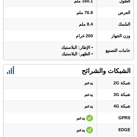
الطول
160.1 ملم
العرض
76.8 ملم
السُمك
8.4 ملم
وزن الجهاز
200 غرام
• الإطار: البلاستيك
خامات التصنيع
• الظهر: البلاستيك
الشبكات والشرائح
شبكة 2G
يدعم
شبكة 3G
يدعم
شبكة 4G
يدعم
GPRS
يدعم
EDGE
يدعم