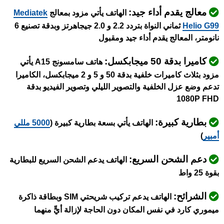
معالج يقدم أداء جيد:
الهاتف يأتي مزود بمعالج
Mediatek
Helio G99
ثماني النواة بتردد 2.2 و 2.0 جيجاهرتز وبدقة تصنيع 6
نانومتر، المعالج يقدم أداء جيد ومقبول
كاميرا بدقة 50 ميجابكسل:
هاتف سامسونج A15 يأتي
مزود بثلاث كاميرات خلفية بدقة 50 و 5 و 2 ميجابكسل، الكاميرا
تدعم وضع عزل الخلفية والتصوير الليلي وتصوير الفيديو بدقة
1080P FHD
بطارية كبيرة:
الهاتف يأتي بسعة بطارية كبيرة (
5000 مللي
أمبير
)
دعم الشحن السريع:
الهاتف يدعم الشحن السريع للبطارية
بقوة 25 واط
الشرائح:
الهاتف يدعم تركيب شريحتي SIM وبطاقة ذاكرة
ميموري كارد في نفس المكان دون الحاجة لإزالة أيٍّ منهما