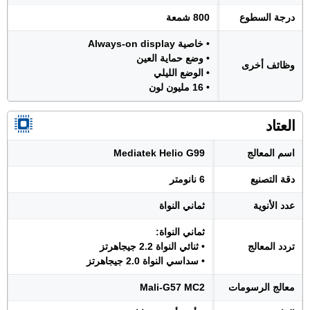
درجة السطوع
800 شمعة
• خاصية Always-on display
• وضع حماية العين
وظائف أخرى
• الوضع الليلي
• 16 مليون لون
العتاد
اسم المعالج
Mediatek Helio G99
دقة التصنيع
6 نانومتر
عدد الأنوية
ثماني النواة
ثماني النواة:
تردد المعالج
• ثنائي النواة 2.2 جيجاهرتز
• سداسي النواة 2.0 جيجاهرتز
معالج الرسومات
Mali-G57 MC2