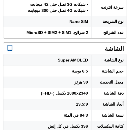
• شبكات 3G تصل حتى 42 ميجابت
سرعة انترنت
• شبكات 4G تصل حتى 300 ميجابت
نوع الشريحة
Nano SIM
عدد الشرائح
2 شرائح: MicroSD + SIM2 + SIM1
الشاشة
نوع الشاشة
Super AMOLED
حجم الشاشة
6.5 بوصة
معدل التحديث
90 هرتز
دقة الشاشة
1080x2340 بكسل (+FHD)
أبعاد الشاشة
19.5:9
نسبة الشاشة
84.3 في المئة
كثافة البيكسلات
396 بكسل في كل إنش