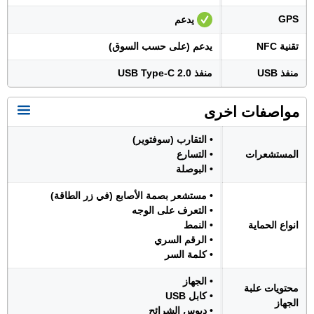
GPS
يدعم
تقنية NFC
يدعم (على حسب السوق)
منفذ USB
منفذ USB Type-C 2.0
مواصفات اخرى
• التقارب (سوفتوير)
المستشعرات
• التسارع
• البوصلة
• مستشعر بصمة الأصابع (في زر الطاقة)
• التعرف على الوجه
انواع الحماية
• النمط
• الرقم السري
• كلمة السر
• الجهاز
محتويات علبة
• كابل USB
الجهاز
• دبوس الشرائح