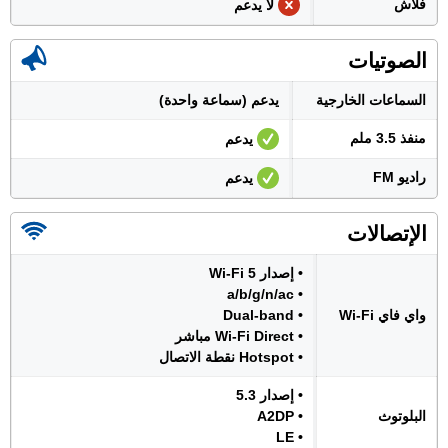
فلاش
لا يدعم
الصوتيات
السماعات الخارجية
يدعم (سماعة واحدة)
منفذ 3.5 ملم
يدعم
راديو FM
يدعم
الإتصالات
• إصدار Wi-Fi 5
• a/b/g/n/ac
واي فاي Wi-Fi
• Dual-band
• Wi-Fi Direct مباشر
• Hotspot نقطة الاتصال
• إصدار 5.3
البلوتوث
• A2DP
• LE