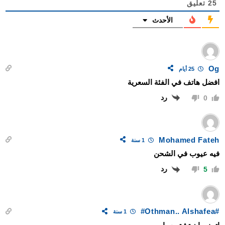
25
تعليق
الأحدث
Og
25 أيام
افضل هاتف في الفئة السعرية
رد
0
Mohamed Fateh
1 سنة
فيه عيوب في الشحن
رد
5
#Othman.. Alshafea#
1 سنة