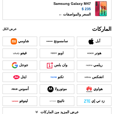
Samsung Galaxy M47
235 $
السعر والمواصفات ←
الماركات
عرض الكل
آبل
سامسونج
شاومي
هونر
اوبو
فيفو
ريلمي
وان بلس
جوجل
انفنكس
تكنو
ايتل
هواوي
موتورولا
أسوس
زد تي إي
ناثينج
لينوفو
عرض المزيد من الماركات