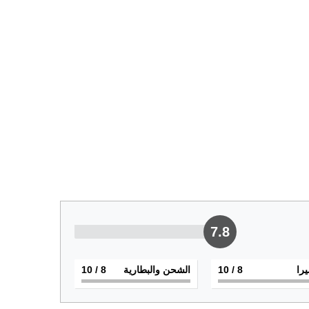
7.8
يرا
8
/ 10
الشحن والبطارية
8
/ 10