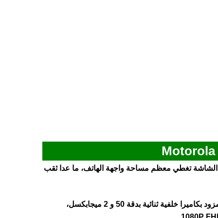
 بشاشة كبيرة الحجم مقاس 6.5 بوصة، الشاشة تغطي معظم مساحة واجهة الهاتف، ما عدا ثقب
هاتف Motorola Moto G14 يأتي مزود بكاميرا خلفية ثنائية بدقة 50 و 2 ميجابكسل،