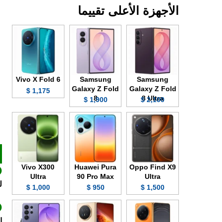
الأجهزة الأعلى تقييما
Vivo X Fold 6
Samsung
Samsung
Galaxy Z Fold
Galaxy Z Fold
1,175 $
8
8 Ultra
1,900 $
2,100 $
Vivo X300
Huawei Pura
Oppo Find X9
Ultra
90 Pro Max
Ultra
ل
1,000 $
950 $
1,500 $
ا