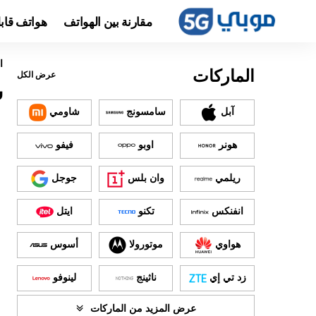
مقارنة بين الهواتف
هواتف قاب
ا
الماركات
عرض الكل
س
آبل
سامسونج
شاومي
هونر
اوبو
فيفو
ريلمي
وان بلس
جوجل
انفنكس
تكنو
ايتل
هواوي
موتورولا
أسوس
زد تي إي
ناثينج
لينوفو
عرض المزيد من الماركات