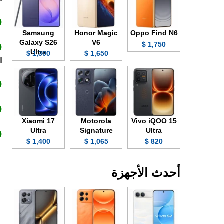
Samsung
Honor Magic
Oppo Find N6
Galaxy S26
V6
1,750 $
Ultra
1,300 $
1,650 $
ا
Xiaomi 17
Motorola
Vivo iQOO 15
Ultra
Signature
Ultra
1,400 $
1,065 $
820 $
أحدث الأجهزة