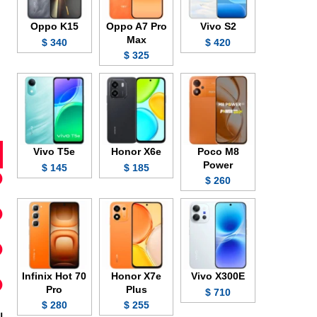
Oppo K15
Oppo A7 Pro
Vivo S2
Max
340 $
420 $
325 $
Vivo T5e
Honor X6e
Poco M8
Power
145 $
185 $
260 $
Infinix Hot 70
Honor X7e
Vivo X300E
Pro
Plus
710 $
280 $
255 $