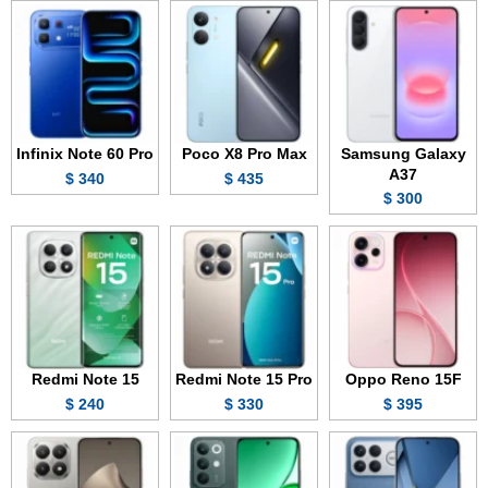
Infinix Note 60 Pro
Poco X8 Pro Max
Samsung Galaxy
A37
340 $
435 $
300 $
Redmi Note 15
Redmi Note 15 Pro
Oppo Reno 15F
240 $
330 $
395 $