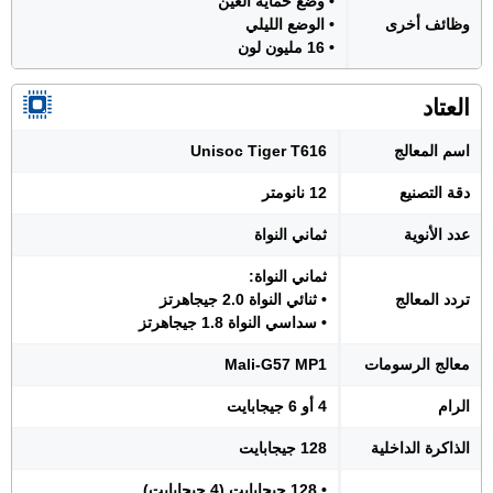
• وضع حماية العين
وظائف أخرى
• الوضع الليلي
• 16 مليون لون
العتاد
اسم المعالج
Unisoc Tiger T616
دقة التصنيع
12 نانومتر
عدد الأنوية
ثماني النواة
ثماني النواة:
تردد المعالج
• ثنائي النواة 2.0 جيجاهرتز
• سداسي النواة 1.8 جيجاهرتز
معالج الرسومات
Mali-G57 MP1
الرام
4 أو 6 جيجابايت
الذاكرة الداخلية
128 جيجابايت
• 128 جيجابايت (4 جيجابايت)