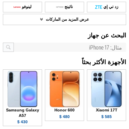
زد تي إي
ناثينج
لينوفو
عرض المزيد من الماركات
البحث عن جهاز
الأجهزة الأكثر بحثاً
Samsung Galaxy
Honor 600
Xiaomi 17T
A57
480 $
585 $
430 $