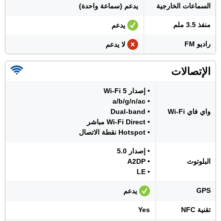
السماعات الخارجية
يدعم (سماعة واحدة)
منفذ 3.5 ملم
يدعم
راديو FM
لا يدعم
الإتصالات
• إصدار Wi-Fi 5
• a/b/g/n/ac
واي فاي Wi-Fi
• Dual-band
• Wi-Fi Direct مباشر
• Hotspot نقطة الاتصال
• إصدار 5.0
البلوتوث
• A2DP
• LE
GPS
يدعم
تقنية NFC
Yes