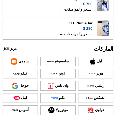
700 $
السعر والمواصفات ←
ZTE Nubia Air
280 $
السعر والمواصفات ←
الماركات
عرض الكل
آبل
سامسونج
شاومي
هونر
اوبو
فيفو
ريلمي
وان بلس
جوجل
انفنكس
تكنو
ايتل
هواوي
موتورولا
أسوس