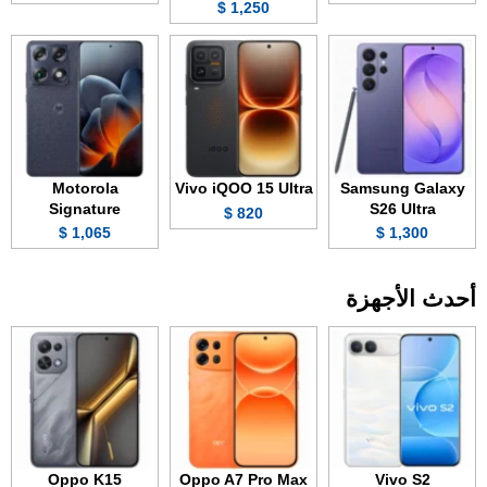
1,250 $
Motorola
Vivo iQOO 15 Ultra
Samsung Galaxy
Signature
S26 Ultra
820 $
1,065 $
1,300 $
أحدث الأجهزة
Oppo K15
Oppo A7 Pro Max
Vivo S2