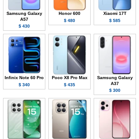
Samsung Galaxy
Honor 600
Xiaomi 17T
A57
480 $
585 $
430 $
Infinix Note 60 Pro
Poco X8 Pro Max
Samsung Galaxy
A37
340 $
435 $
300 $