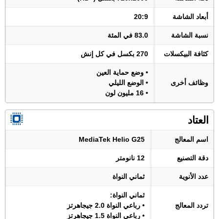
أبعاد الشاشة
20:9
نسبة الشاشة
83.0 في المئة
كثافة البيكسلات
270 بكسل في كل إنش
• وضع حماية العين
وظائف أخرى
• الوضع الليلي
• 16 مليون لون
العتاد
اسم المعالج
MediaTek Helio G25
دقة التصنيع
12 نانومتر
عدد الأنوية
ثماني النواة
ثماني النواة:
تردد المعالج
• رباعي النواة 2.0 جيجاهرتز
• رباعي النواة 1.5 جيجاهرتز