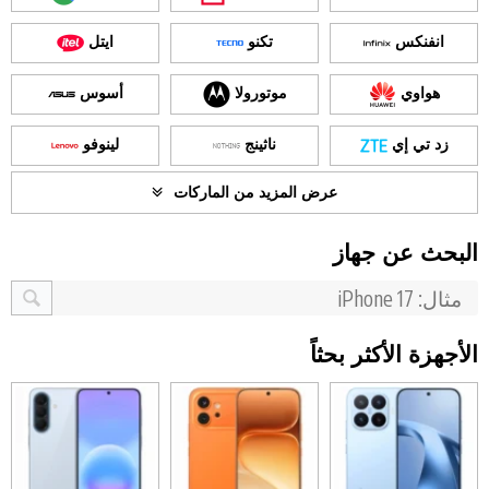
انفنكس
تكنو
ايتل
هواوي
موتورولا
أسوس
زد تي إي
ناثينج
لينوفو
عرض المزيد من الماركات
البحث عن جهاز
الأجهزة الأكثر بحثاً