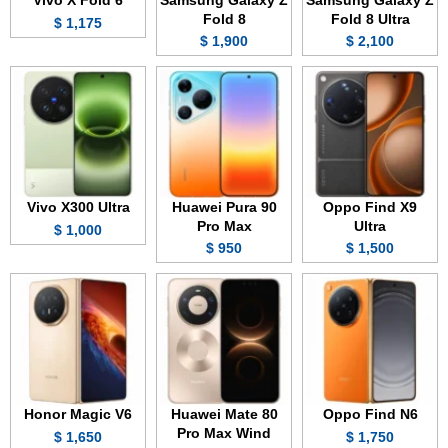
Vivo X Fold 6
Samsung Galaxy Z
Samsung Galaxy Z
Fold 8
Fold 8 Ultra
1,175 $
1,900 $
2,100 $
Vivo X300 Ultra
Huawei Pura 90
Oppo Find X9
Pro Max
Ultra
1,000 $
950 $
1,500 $
Honor Magic V6
Huawei Mate 80
Oppo Find N6
Pro Max Wind
1,650 $
1,750 $