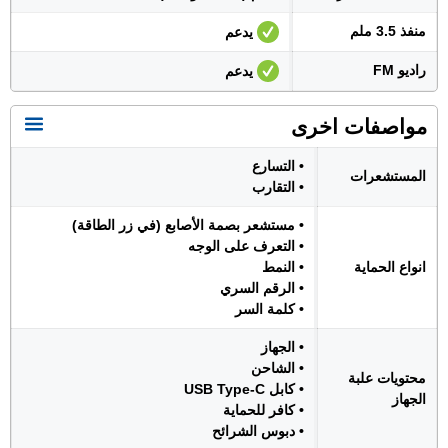
منفذ 3.5 ملم
يدعم
راديو FM
يدعم
مواصفات اخرى
• التسارع
المستشعرات
• التقارب
• مستشعر بصمة الأصابع (في زر الطاقة)
• التعرف على الوجه
انواع الحماية
• النمط
• الرقم السري
• كلمة السر
• الجهاز
• الشاحن
محتويات علبة
• كابل USB Type-C
الجهاز
• كافر للحماية
• دبوس الشرائح