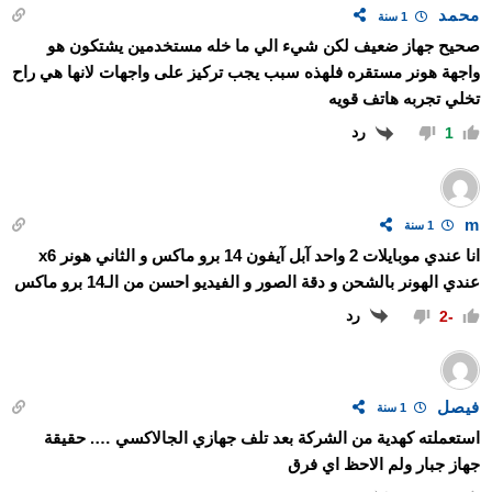
محمد
1 سنة
صحيح جهاز ضعيف لكن شيء الي ما خله مستخدمين يشتكون هو
واجهة هونر مستقره فلهذه سبب يجب تركيز على واجهات لانها هي راح
تخلي تجربه هاتف قويه
رد
1
m
1 سنة
انا عندي موبايلات 2 واحد آبل آيفون 14 برو ماكس و الثاني هونر x6
عندي الهونر بالشحن و دقة الصور و الفيديو احسن من الـ14 برو ماكس
رد
-2
فيصل
1 سنة
استعملته كهدية من الشركة بعد تلف جهازي الجالاكسي …. حقيقة
جهاز جبار ولم الاحظ اي فرق