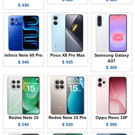
430 $
Infinix Note 60 Pro
Poco X8 Pro Max
Samsung Galaxy
A37
340 $
435 $
300 $
Redmi Note 15
Redmi Note 15 Pro
Oppo Reno 15F
240 $
330 $
395 $