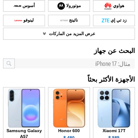
هواوي
موتورولا
أسوس
زد تي إي
ناثينج
لينوفو
عرض المزيد من الماركات
البحث عن جهاز
الأجهزة الأكثر بحثاً
Samsung Galaxy
Honor 600
Xiaomi 17T
A57
480 $
585 $