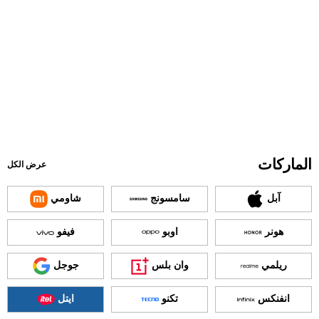
الماركات
عرض الكل
آبل
سامسونج
شاومي
هونر
اوبو
فيفو
ريلمي
وان بلس
جوجل
انفنكس
تكنو
ايتل