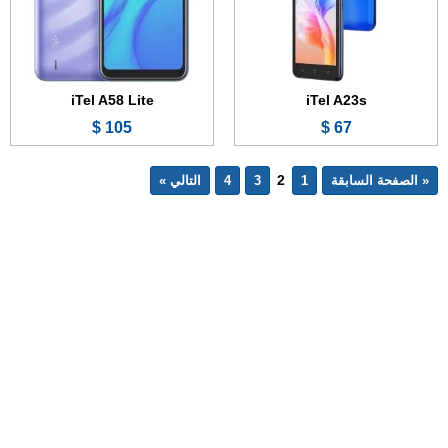
iTel A58 Lite
iTel A23s
105 $
67 $
2
« الصفحة السابقة
1
3
4
التالي »