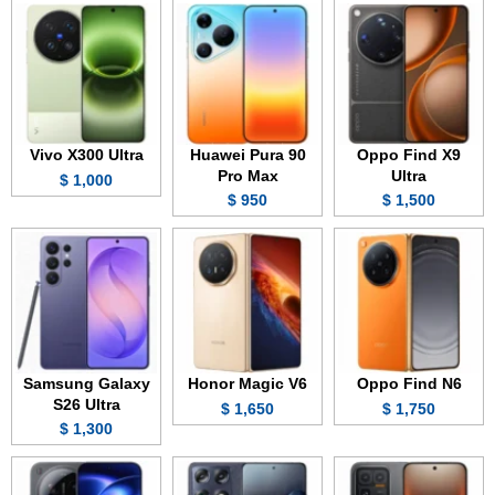
Vivo X300 Ultra
Huawei Pura 90
Oppo Find X9
Pro Max
Ultra
1,000 $
950 $
1,500 $
Samsung Galaxy
Honor Magic V6
Oppo Find N6
S26 Ultra
1,650 $
1,750 $
1,300 $