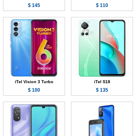
145 $
110 $
الشاشة:
5.0 بوصة - IPS LCD
الشاشة:
6.3 بوصة - IPS LCD
الذاكرة الداخلية:
32 جيجابايت
الذاكرة الداخلية:
16 أو 32 جيجابايت
الرام:
2 جيجابايت
الرام:
1 أو 2 جيجابايت
الكاميرا:
2 ميجابكسل
الكاميرا:
5 + 0.3 ميجابكسل
المعالج:
Unisoc SC9863A
المعالج:
Unisoc SC7731E
البطارية:
3020 مللي أمبير
البطارية:
4000 مللي أمبير
عرض الموصفات ←
عرض الموصفات ←
iTel Vision 3 Turbo
iTel S18
100 $
135 $