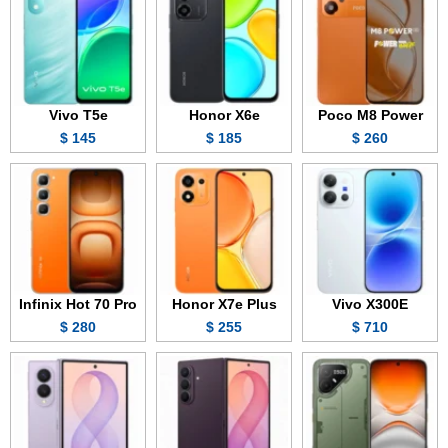
Vivo T5e
Honor X6e
Poco M8 Power
145 $
185 $
260 $
Infinix Hot 70 Pro
Honor X7e Plus
Vivo X300E
280 $
255 $
710 $