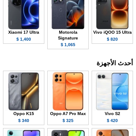
Xiaomi 17 Ultra
Motorola
Vivo iQOO 15 Ultra
Signature
1,400 $
820 $
1,065 $
أحدث الأجهزة
Oppo K15
Oppo A7 Pro Max
Vivo S2
340 $
325 $
420 $