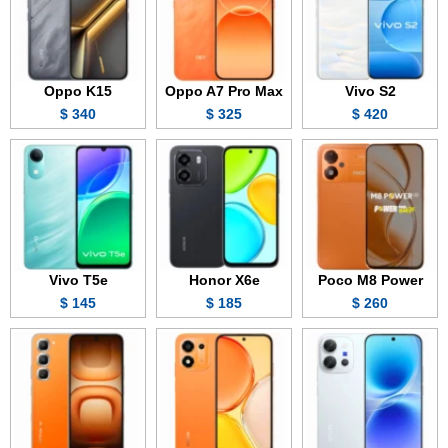
Oppo K15
Oppo A7 Pro Max
Vivo S2
340 $
325 $
420 $
Vivo T5e
Honor X6e
Poco M8 Power
145 $
185 $
260 $