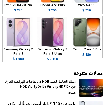
Infinix Hot 70 Pro
Honor X7e Plus
Vivo X300E
280 $
255 $
710 $
Samsung Galaxy Z
Samsung Galaxy Z
Tecno Pova 8 Pro
Fold 8
Fold 8 Ultra
480 $
1,900 $
2,100 $
مقالات متنوعة
دليلك الشامل لتقنية HDR في شاشات الهواتف: الفرق
بين +HDR10 وDolby Vision وHDR Vivid
تقنيات
ما هي تقنية LTPO؟ ولماذا أصبحت شرطًا أساسيًا في