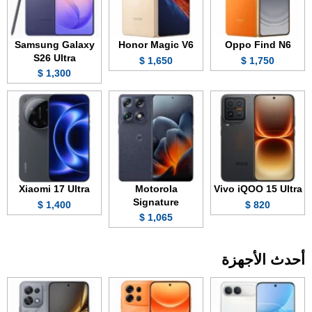
Samsung Galaxy
Honor Magic V6
Oppo Find N6
S26 Ultra
1,650 $
1,750 $
1,300 $
Xiaomi 17 Ultra
Motorola
Vivo iQOO 15 Ultra
Signature
1,400 $
820 $
1,065 $
أحدث الأجهزة