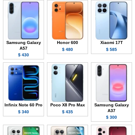
Samsung Galaxy
Honor 600
Xiaomi 17T
A57
480 $
585 $
430 $
Infinix Note 60 Pro
Poco X8 Pro Max
Samsung Galaxy
A37
340 $
435 $
300 $