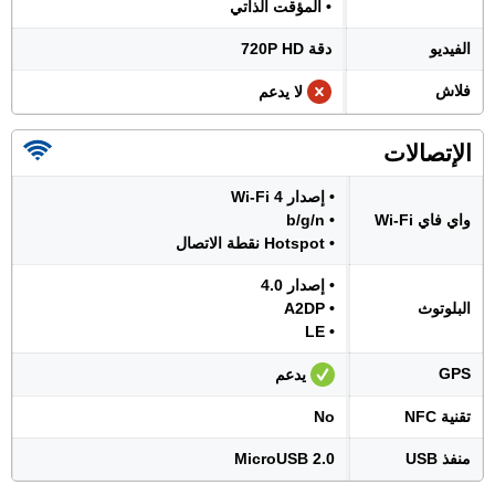
• المؤقت الذاتي
الفيديو
دقة 720P HD
فلاش
لا يدعم
الإتصالات
• إصدار Wi-Fi 4
واي فاي Wi-Fi
• b/g/n
• Hotspot نقطة الاتصال
• إصدار 4.0
البلوتوث
• A2DP
• LE
GPS
يدعم
تقنية NFC
No
منفذ USB
MicroUSB 2.0