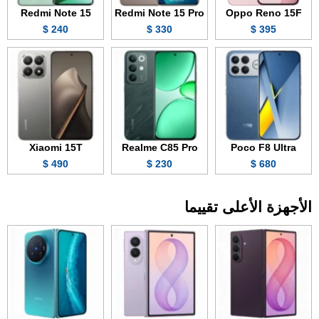
Redmi Note 15
Redmi Note 15 Pro
Oppo Reno 15F
240 $
330 $
395 $
Xiaomi 15T
Realme C85 Pro
Poco F8 Ultra
490 $
230 $
680 $
الأجهزة الأعلى تقييما