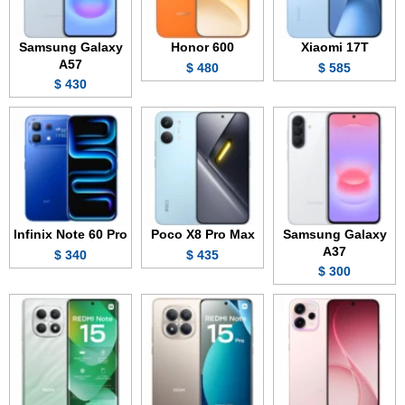
Samsung Galaxy
Honor 600
Xiaomi 17T
A57
480 $
585 $
430 $
Infinix Note 60 Pro
Poco X8 Pro Max
Samsung Galaxy
A37
340 $
435 $
300 $