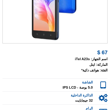
67 $
اسم الجهاز:
iTel A23s
الماركة:
ايتل
الفئة:
هواتف ذكية*
الشاشة
5.0 بوصة - IPS LCD
الذاكرة الداخلية
32 جيجابايت
الرام