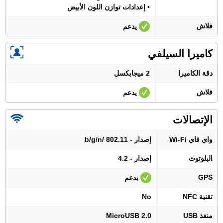
• إعدادات توازن اللون الأبيض
فلاش
يدعم
كاميرا السيلفي
دقة الكاميرا
2 ميجابكسل
فلاش
يدعم
الإتصالات
واي فاي Wi-Fi
إصدار - 802.11 /b/g/n
البلوتوث
إصدار - 4.2
GPS
يدعم
تقنية NFC
No
منفذ USB
MicroUSB 2.0