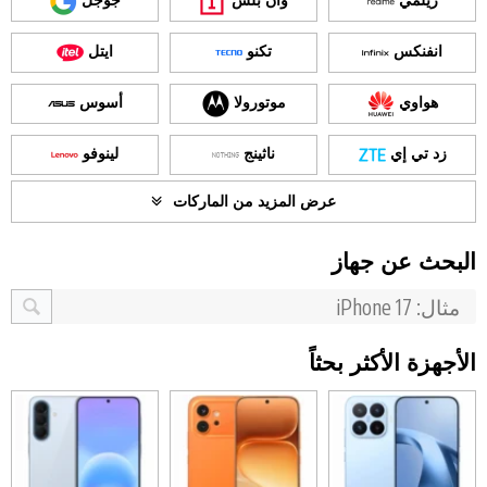
ريلمي
وان بلس
جوجل
انفنكس
تكنو
ايتل
هواوي
موتورولا
أسوس
زد تي إي
ناثينج
لينوفو
عرض المزيد من الماركات
البحث عن جهاز
الأجهزة الأكثر بحثاً