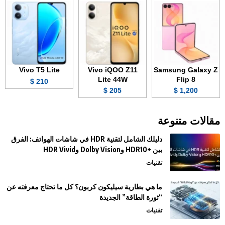
Vivo T5 Lite
Vivo iQOO Z11
Samsung Galaxy Z
Lite 44W
Flip 8
210 $
205 $
1,200 $
مقالات متنوعة
دليلك الشامل لتقنية HDR في شاشات الهواتف: الفرق
بين +HDR10 وDolby Vision وHDR Vivid
تقنيات
ما هي بطارية سيليكون كربون؟ كل ما تحتاج معرفته عن
“ثورة الطاقة” الجديدة
تقنيات