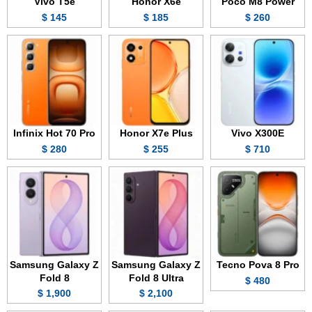
Vivo T5e
Honor X6e
Poco M8 Power
145 $
185 $
260 $
Infinix Hot 70 Pro
Honor X7e Plus
Vivo X300E
280 $
255 $
710 $
Samsung Galaxy Z
Samsung Galaxy Z
Tecno Pova 8 Pro
Fold 8
Fold 8 Ultra
480 $
1,900 $
2,100 $