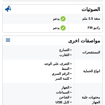
الصوتيات
منفذ 3.5 ملم
يدعم
راديو FM
يدعم
مواصفات اخرى
• التسارع
المستشعرات
• التقارب
• التعرف على الوجه
• النمط
انواع الحماية
• الرقم السري
• كلمة السر
• الجهاز
• السماعات
محتويات علبة
• الشاحن
الجهاز
• كابل USB