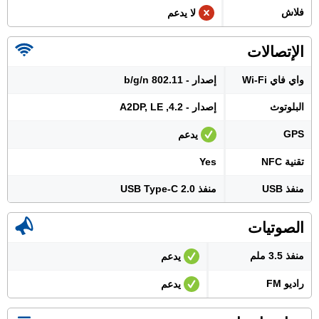
فلاش
لا يدعم
الإتصالات
واي فاي Wi-Fi
إصدار - 802.11 b/g/n
البلوتوث
إصدار - 4.2, A2DP, LE
GPS
يدعم
تقنية NFC
Yes
منفذ USB
منفذ USB Type-C 2.0
الصوتيات
منفذ 3.5 ملم
يدعم
راديو FM
يدعم