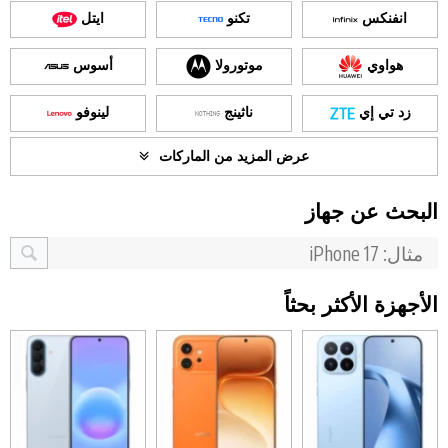
انفنكس
تكنو
ايتل
هواوي
موتورولا
أسوس
زد تي إي
ناثينج
لينوفو
عرض المزيد من الماركات
البحث عن جهاز
الأجهزة الأكثر بحثاً