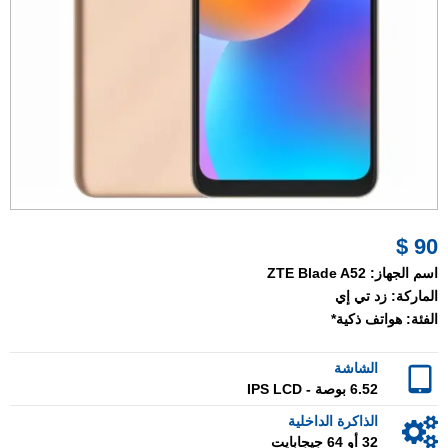
90 $
اسم الجهاز:
ZTE Blade A52
الماركة:
زد تي إي
الفئة:
هواتف ذكية*
الشاشة
6.52 بوصة - IPS LCD
الذاكرة الداخلية
32 أو 64 جيجابايت