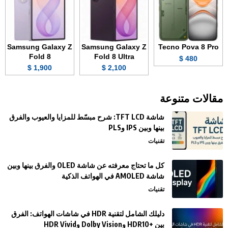
Samsung Galaxy Z
Samsung Galaxy Z
Tecno Pova 8 Pro
Fold 8
Fold 8 Ultra
480 $
1,900 $
2,100 $
مقالات متنوعة
شاشة TFT LCD: شرح مبسّط للمزايا والعيوب والفرق
بينها وبين IPS وPLS
تقنيات
كل ما تحتاج معرفته عن شاشة OLED والفرق بينها وبين
شاشة AMOLED في الهواتف الذكية
تقنيات
دليلك الشامل لتقنية HDR في شاشات الهواتف: الفرق
بين +HDR10 وDolby Vision وHDR Vivid