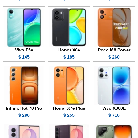
Vivo T5e
Honor X6e
Poco M8 Power
145 $
185 $
260 $
Infinix Hot 70 Pro
Honor X7e Plus
Vivo X300E
280 $
255 $
710 $