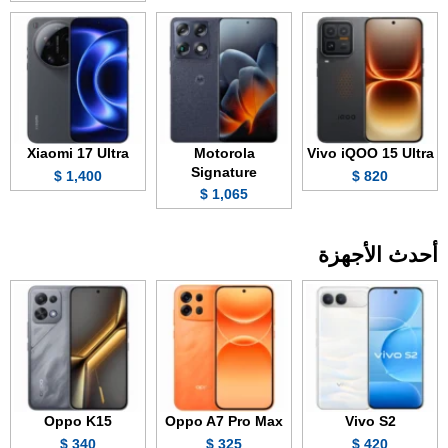
Xiaomi 17 Ultra
Motorola
Vivo iQOO 15 Ultra
Signature
1,400 $
820 $
1,065 $
أحدث الأجهزة
Oppo K15
Oppo A7 Pro Max
Vivo S2
340 $
325 $
420 $