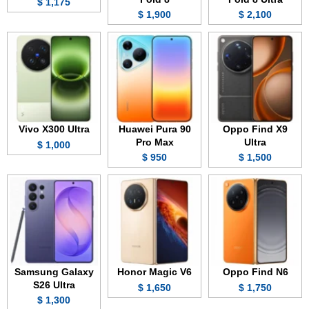
1,175 $
1,900 $
2,100 $
Vivo X300 Ultra
Huawei Pura 90
Oppo Find X9
Pro Max
Ultra
1,000 $
950 $
1,500 $
Samsung Galaxy
Honor Magic V6
Oppo Find N6
S26 Ultra
1,650 $
1,750 $
1,300 $