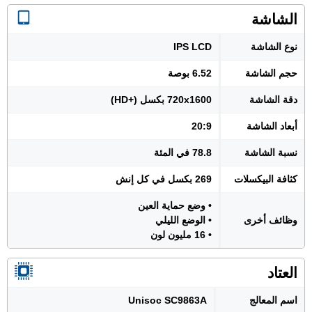
الشاشة
نوع الشاشة
IPS LCD
حجم الشاشة
6.52 بوصة
دقة الشاشة
720x1600 بكسل (+HD)
أبعاد الشاشة
20:9
نسبة الشاشة
78.8 في المئة
كثافة البيكسلات
269 بكسل في كل إنش
• وضع حماية العين
وظائف أخرى
• الوضع الليلي
• 16 مليون لون
العتاد
اسم المعالج
Unisoc SC9863A