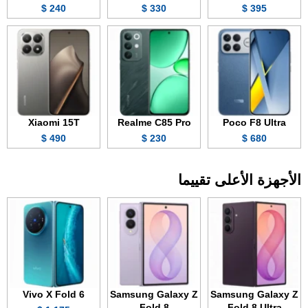
240 $
330 $
395 $
Xiaomi 15T
Realme C85 Pro
Poco F8 Ultra
490 $
230 $
680 $
الأجهزة الأعلى تقييما
Vivo X Fold 6
Samsung Galaxy Z
Samsung Galaxy Z
Fold 8
Fold 8 Ultra