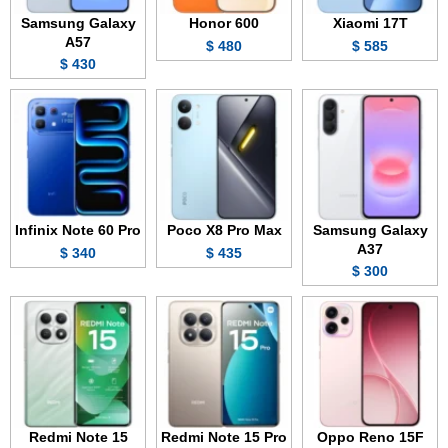
Samsung Galaxy
Honor 600
Xiaomi 17T
A57
480 $
585 $
430 $
Infinix Note 60 Pro
Poco X8 Pro Max
Samsung Galaxy
A37
340 $
435 $
300 $
Redmi Note 15
Redmi Note 15 Pro
Oppo Reno 15F