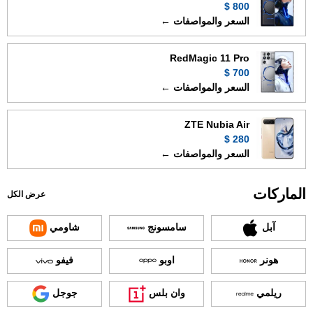
800 $
السعر والمواصفات ←
RedMagic 11 Pro
700 $
السعر والمواصفات ←
ZTE Nubia Air
280 $
السعر والمواصفات ←
الماركات
عرض الكل
آبل
سامسونج
شاومي
هونر
اوبو
فيفو
ريلمي
وان بلس
جوجل