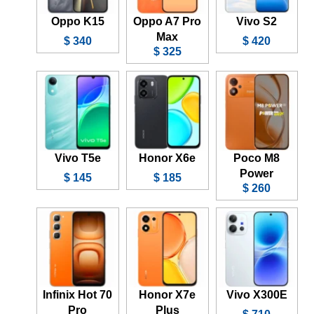
Oppo K15
Oppo A7 Pro
Vivo S2
Max
340 $
420 $
325 $
Vivo T5e
Honor X6e
Poco M8
Power
145 $
185 $
260 $
Infinix Hot 70
Honor X7e
Vivo X300E
Pro
Plus