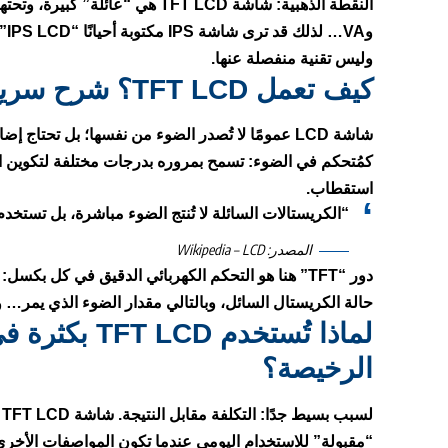
النقطة الذهبية:
شاشة TFT LCD هي “عائلة” كبيرة، وتحتها توجد “أنواع خلايا/طرائق اصطفاف” أشهرها
و
VA
… لذلك قد ترى شاشة IPS مكتوبة أحيانًا “IPS LCD” أو “IPS (TFT)” لأن IPS في النهاية
وليس تقنية منفصلة عنها.
كيف تعمل TFT LCD؟ شرح سريع لكن مفهوم
شاشة LCD عمومًا لا تُصدر الضوء من نفسها؛ بل تحتاج
إضاءة 
استقطاب.
“الكريستالات السائلة لا تُنتج الضوء مباشرة، بل تستخدم
المصدر:
Wikipedia – LCD
دور “TFT” هنا هو
التحكم الكهربائي الدقيق
في كل بكسل: كل
حالة الكريستال السائل، وبالتالي مقدار الضوء الذي يمر… 
لماذا تُستخدم
الرخيصة؟
لسبب بسيط جدًا:
التكلفة مقابل النتيجة
“مقبولة” للاستخدام اليومي عندما تكون المواصفات الأخرى 