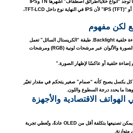
TN
و
IPS
نوع داخل TFT-LCD
،
خلفية Backlight
. طبقة “الكريستال السائل” تعمل
كمُتحكم في الضوء: تسمح بمروره بدرجات مختلفة لتكوين الصورة والألوان عبر مرشحات لونية (RGB) ومرشحات
 إضاءة خلفية أو عاكسًا لإظهار الصورة.”
 بكسل يصبح كأنه “صمام” صغير يتحكم في مقدار تغيّر
وهذا ما يحدد درجة السطوع واللون.
 TFT LCD بكثرة في الهواتف الاقتصادية والأجهزة
. شاشة TFT LCD يمكن تصنيعها بتكلفة أقل من OLED عادةً، وتُعطي تجربة
متوازنة.