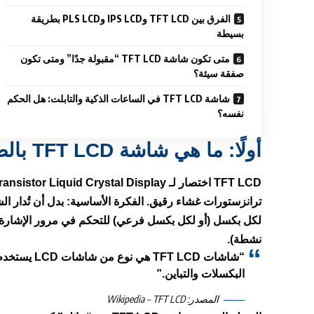
الفرق بين TFT LCD وIPS LCD وPLS LCD بطريقة
بسيطة
متى تكون شاشة TFT LCD “مقبولة جدًا” ومتى تكون
صفقة سيئة؟
شاشة TFT LCD في الساعات الذكية والتابلت: هل الحكم
نفسه؟
أولًا: ما هي شاشة TFT LCD بالضبط؟
TFT LCD
اختصار لـ
ransistor Liquid Crystal Display
ترانزستورات غشاء رقيق
. الفكرة الأساسية: بدل أن تُدار 
لكل بكسل
(أو لكل بكسل فرعي) للتحكم في مرور الإشارة ال
نشطة).
“شاشات T LCD
البكسلات والتباين.”
المصدر:
Wikipedia – TFT LCD