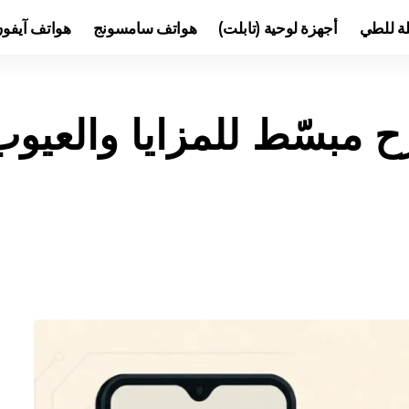
لة للطي
أجهزة لوحية (تابلت)
هواتف سامسونج
هواتف آيفو
TFT LC: شرح مبسّط للمزايا وال