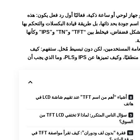
هذه
طريقة قيادة البكسلات والتحكم بها
داخل شاشة LCD. المشكلة أن السوق يستخدم المصطلح بشكل فضفاض، فيخلط بين “TFT” و”TN” و”IPS” وكأنها
ة.
شة TFT LCD بأسلوب مفهوم لعامة المستخدمين، لكن دون تبسيط مُخل. ستفهم: كيف
تعمل، لماذا تهيمن على الأجهزة الاقتصادية، متى تكون خيارًا منطقيًا، وكيف تميزها عن IPS وPLS، وما الذي يجب أن
أشياء “أهم من اسم TFT” عند تقييم شاشة LCD في
هاتف
سؤال الناس المتكرر: لماذا لا تختفي TFT LCD من
السوق؟
فقرة “بدون لف ودوران”: كيف تقرأ مواصفة TFT في
ورقة الهاتف؟