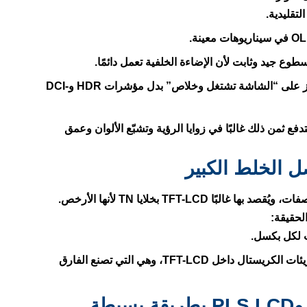
في الفئة الاقتصادية الشركات تركز على “الشاشة تشتغل وخلاص” بدل مؤشرات HDR وDCI-
زوايا الرؤية
و
تشبّع الألوان
و
عمق
TFT-LCD بخلايا TN
لأنها الأرخص.
= نوع الخلية/طريقة اصطفاف جزيئات الكريستال داخل TFT-LCD، وهي التي تصنع الفارق