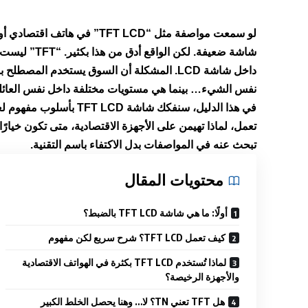
لو سمعت مواصفة مثل “TFT LCD” في هاتف اقتصادي أو جهاز لوحي أو ساعة ذكية، فغالبًا أول رد فعل يكون:
شاشة ضعيفة
. لكن الواقع أدق من هذا بكثير. “TFT” ليست اسم جودة بحد ذاتها، بل
نفس الشيء… بينما هي مستويات مختلفة داخل نفس العائل
في هذا الدليل، سنفكك شا
تبحث عنه في المواصفات بدل الاكتفاء باسم التقنية.
محتويات المقال
أولًا: ما هي شاشة TFT LCD بالضبط؟
كيف تعمل TFT LCD؟ شرح سريع لكن مفهوم
لماذا تُستخدم TFT LCD بكثرة في الهواتف الاقتصادية
والأجهزة الرخيصة؟
هل TFT تعني TN؟ لا… وهنا يحصل الخلط الكبير