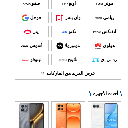
هونر
اوبو
فيفو
ريلمي
وان بلس
جوجل
انفنكس
تكنو
ايتل
هواوي
موتورولا
أسوس
زد تي إي
ناثينج
لينوفو
عرض المزيد من الماركات
أحدث الأجهزة