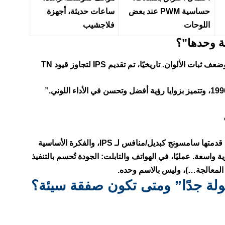
حساسية PWM عند بعض
ساعات حديثة، أجهزة
اللوحات
فلاجشيب
لأن IPS صُملمت تحديدًا لتحسين مشاكل TN: زوايا الرؤية وضعف ثبات الألوان. تاريخيًا، تم تقديم IPS لتجاوز قيود TN
(Plane-to-Line Switching) هي تقنية “IPS-Type” قدمتها سامسونج كبديل/منافس لـ IPS، والفكرة الأساسية
الجودة تُحسم بالتنفيذ
، المعالجة…)، وليس بالاسم وحده.