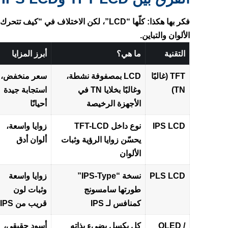
فكر بها هكذا: كلّها “LCD”، لكن الاختلاف 
الألوان والتباين.
التقنية
ما هي؟
أبرز المزايا
TFT (غالبًا
LCD بمصفوفة نشطة،
سعر منخفض،
TN)
وغالبًا بخلايا TN في
استجابة جيدة
الأجهزة الرخيصة
أحيانًا
IPS LCD
نوع داخل TFT-LCD
زوايا واسعة،
يحسّن زوايا الرؤية وثبات
ألوان أدق
الألوان
PLS LCD
نسخة “IPS-Type”
زوايا واسعة
طورتها سامسونج
وثبات لون
كمنافس لـ IPS
قريب من IPS
OLED /
كل بكسل يضيء بذاته
أسود حقيقي،