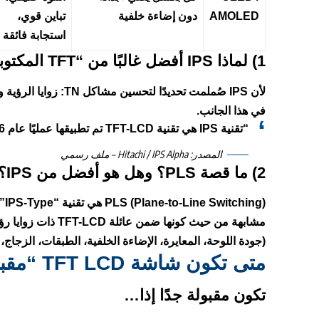
AMOLED
دون إضاءة خلفية
تباين قوي،
استجابة فائقة
1) لماذا IPS أفضل غالبًا من “TFT المكتوبة وحدها”؟
في هذا الجانب.
“تقنية IPS هي تقنية TFT-LCD تم تطبيقها عمليًا عام 1996، وتتميز بزوايا رؤية أفضل وتحسن في الأداء اللوني.”
المصدر:
Hitachi / IPS Alpha – ملف رسمي
2) ما قصة PLS؟ وهل هو أفضل من IPS؟
PLS
مشابهة من حيث كونها ضمن عائلة TFT-LCD ذات زوايا رؤية واسعة. عمليًا، في الهواتف والتابلت:
(جودة اللوحة، المعايرة، الإضاءة الخلفية، الطبقات، الزجاج
متى تكون شاشة TFT LCD “مقبولة جدًا” ومتى تكون صفقة سيئة؟
تكون مقبولة جدًا إذا…