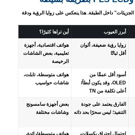
في “كيف تتحرك الجزيئات” داخل الطبقة. هذا ينعكس على زوايا الرؤية ودقة
أبرز العيوب
أين تراها كثيرًا؟
زوايا رؤية ضعيفة، ألوان
هواتف اقتصادية، أجهزة
أقل ثباتًا
تعليمية، بعض الشاشات
الرخيصة
أسود أقل عمقًا من
هواتف متوسطة، تابلت،
OLED، وقد يكون أبطأ/
شاشات حواسيب
أعلى تكلفة من TN
الفارق يعتمد على جودة
بعض أجهزة سامسونج
التنفيذ؛ ليس سحرًا بحد ذاته
وشاشات مختلفة
احتمال احتراق بكسلات،
هواتف متوسطة/رائدة،