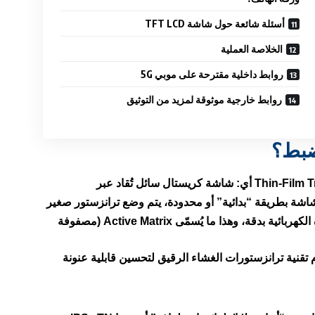
أسئلة شائعة حول شاشة TFT LCD
الخلاصة العملية
روابط داخلية مقترحة على موبي 5G
روابط خارجية موثوقة لمزيد من التوثيق
Thin-Film T
أي:
شاشة كريستال سائل تُقاد عبر
الشاشة بطريقة “بدائية” أو محدودة، يتم وضع
ترانزستور صغير
كهربائية بدقة، وهذا ما يُسمّى
Active Matrix
(مصفوفة
TF هي نوع من شاشات LCD يستخدم تقنية ترانزستورات الغشاء الرقيق لتحسين قابلية عنونة