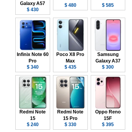
Galaxy A57
480 $
585 $
430 $
Infinix Note 60
Poco X8 Pro
Samsung
Pro
Max
Galaxy A37
340 $
435 $
300 $
Redmi Note
Redmi Note
Oppo Reno
15
15 Pro
15F
240 $
330 $
395 $