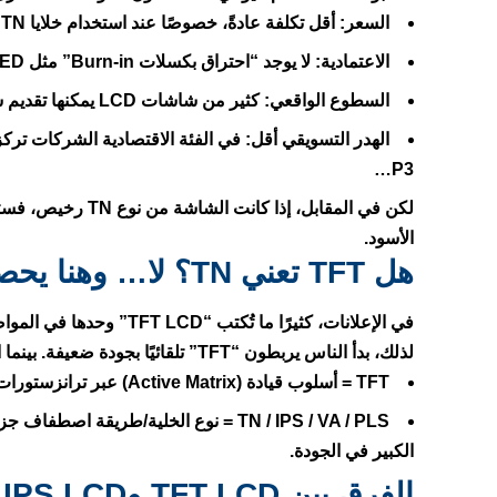
السعر:
أقل تكلفة عادةً، خصوصًا عند استخدام خلايا TN التقليدية.
الاعتمادية:
لا يوجد “احتراق بكسلات Burn-in” مثل OLED في سيناريوهات معينة.
السطوع الواقعي:
كثير من شاشات LCD يمكنها تقديم سطوع جيد وثابت لأن الإضاءة الخلفية تعمل دائمًا.
الهدر التسويقي أقل:
P3…
لكن في المقابل، إذا كانت الشاشة من نوع TN رخيص، فستدفع ثمن ذلك غالبًا في
الأسود
.
هل TFT تعني TN؟ لا… وهنا يحصل الخلط الكبير
في الإعلانات، كثيرًا ما تُكتب “TFT LCD” وحدها في المواصفات، ويُقصد بها غالبًا
لذلك، بدأ الناس يربطون “TFT” تلقائيًا بجودة ضعيفة. بينما الحقيقة:
TFT
= أسلوب قيادة (Active Matrix) عبر ترانزستورات لكل بكسل.
TN / IPS / VA / PLS
الكبير في الجودة.
الفرق بين TFT LCD وIPS LCD وPLS LCD بطريقة بسيطة