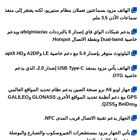
الهاتف مزود بسماعتين تعملان بنظام ستيريو، لكنه يفتقر إلى منفذ
سماعات الأذن 3.5 ملم.
يدعم شبكات الواي فاي إصدار 6 بالترددات a/b/g/n/ac/ax ويدعم
خاصية Dual-band ونقطة الاتصال Hotspot.
البلوتوث متوفر بإصدار 5.4 مع دعم خاصية LE وA2DP وaptX HD.
الهاتف يأتي مزود بمنفذ USB Type-C إصدار 2.0، الذي يدعم
خاصية OTG.
جهاز
اوبو A6 برو نسخة الصين
يدعم نظام تحديد المواقع العالمي
GPS مع دعم أنظمة تحديد المواقع الأخرى GLONASS وGALILEO
وBeiDou وQZSS.
الجهاز يدعم تقنية الاتصال قريب المدى NFC.
يأتي الجهاز مزود بمستشعرات الجيروسكوب والتسارع والبوصلة