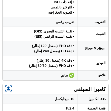
• إعدادات ISO
• التركيز باللمس
• العنونة الجغرافية
التقريب
تقريب رقمي
• تقنية التثبيت البصري (OIS)
التثبيت
• تقنية التثبيت الرقمي (EIS)
• دقة FHD (بمعدل 120 إطار)
Slow Motion
• دقة HD (بمعدل 240 إطار)
• دقة 4K (بمعدل 30 إطار)
الفيديو
• دقة FHD (بمعدل 30/60 إطار)
فلاش
يدعم
كاميرا السيلفي
دقة الكاميرا
16 ميجابكسل
فتحة العدسة
F/2.4