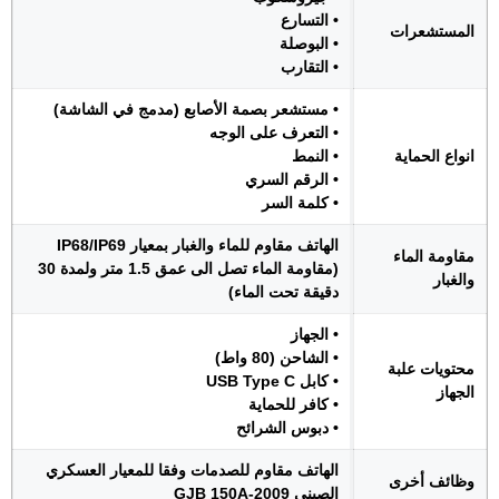
• التسارع
المستشعرات
• البوصلة
• التقارب
• مستشعر بصمة الأصابع (مدمج في الشاشة)
• التعرف على الوجه
انواع الحماية
• النمط
• الرقم السري
• كلمة السر
الهاتف مقاوم للماء والغبار بمعيار IP68/IP69
مقاومة الماء
(مقاومة الماء تصل الى عمق 1.5 متر ولمدة 30
والغبار
دقيقة تحت الماء)
• الجهاز
• الشاحن (80 واط)
محتويات علبة
• كابل USB Type C
الجهاز
• كافر للحماية
• دبوس الشرائح
الهاتف مقاوم للصدمات وفقا للمعيار العسكري
وظائف أخرى
الصيني GJB 150A-2009