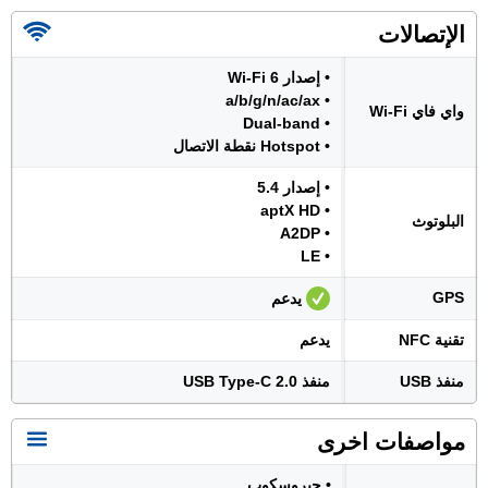
الإتصالات
• إصدار Wi-Fi 6
• a/b/g/n/ac/ax
واي فاي Wi-Fi
• Dual-band
• Hotspot نقطة الاتصال
• إصدار 5.4
• aptX HD
البلوتوث
• A2DP
• LE
GPS
يدعم
تقنية NFC
يدعم
منفذ USB
منفذ USB Type-C 2.0
مواصفات اخرى
• جيروسكوب