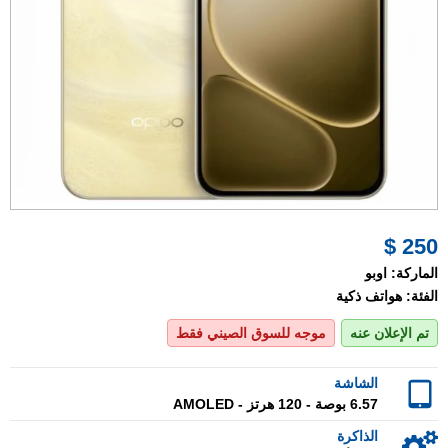
250 $
الماركة:
اوبو
الفئة:
هواتف ذكية
تم الإعلان عنه
موجه للسوق الصيني فقط
الشاشة
6.57 بوصة - 120 هرتز - AMOLED
الذاكرة