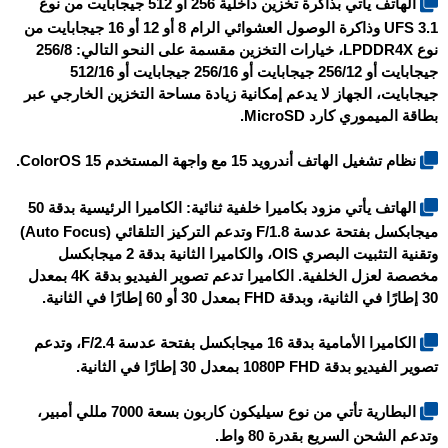
الهاتف يأتي بذاكرة تخزين داخلية 256 أو 512 جيجابايت من نوع
UFS 3.1 وذاكرة الوصول العشوائي الرام 8 أو 12 أو 16 جيجابايت من
نوع LPDDR4X، خيارات التخزين مقسمة على النحو التالي: 256/8
جيجابايت أو 256/12 جيجابايت أو 256/16 جيجابايت أو 512/16
جيجابايت، الجهاز لا يدعم إمكانية زيادة مساحة التخزين الخارجي عبر
بطاقة الميموري كارد MicroSD.
نظام تشغيل الهاتف أندرويد 15 مع واجهة المستخدم ColorOS 15.
الهاتف يأتي مزود بكاميرا خلفية ثنائية: الكاميرا الرئيسية بدقة 50
ميجابكسل بفتحة عدسة F/1.8 وتدعم التركيز التلقائي (Auto Focus)
وتقنية التثبيت البصري OIS، والكاميرا الثانية بدقة 2 ميجابكسل
مخصصة لعزل الخلفية. الكاميرا تدعم تصوير الفيديو بدقة 4K بمعدل
30 إطارًا في الثانية، وبدقة FHD بمعدل 30 أو 60 إطارًا في الثانية.
الكاميرا الأمامية بدقة 16 ميجابكسل بفتحة عدسة F/2.4، وتدعم
تصوير الفيديو بدقة 1080P FHD بمعدل 30 إطارًا في الثانية.
البطارية تأتي من نوع سيليكون كاربون بسعة 7000 مللي أمبير،
وتدعم الشحن السريع بقدرة 80 واط.