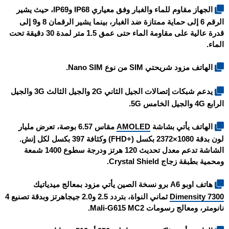
الجهاز مقاوم للماء والغبار وفق معياري IP68 وIP69، حيث يشير
الرقم 6 إلى حماية ممتازة ضد الغبار، بينما يشير الرقمان 8 و9 إلى
قدرة عالية على مقاومة الماء حتى عمق 1.5 متر لمدة 30 دقيقة تحت
الماء.
الهاتف مزود شريحتي SIM من نوع Nano SIM.
يدعم شبكات إتصالات الجيل الثاني 2G والجيل الثالث 3G والجيل
الرابع 4G والجيل الخامس 5G.
الهاتف يأتي بشاشة
AMOLED
مقاس 6.57 بوصة، تعرض مليار
لون بدقة 1080×2372 بكسل (+FHD) وكثافة 397 بكسل لكل إنش.
الشاشة تدعم معدل تحديث 120 هرتز ودرجة سطوع 1400 شمعة
ومحمية بطبقة زجاج Crystal Shield.
هاتف
اوبو A6 برو نسخة الصين
يأتي مزود بمعالج ميدياتيك
Dimensity 7300
ثماني النواة، بتردد 2.5 و2.0 جيجاهرتز وبدقة تصنيع 4
نانومتر، ومعالج رسومات Mali-G615 MC2.