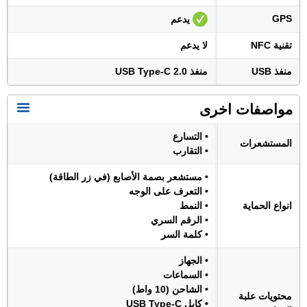
GPS
يدعم
تقنية NFC
لا يدعم
منفذ USB
منفذ USB Type-C 2.0
مواصفات اخرى
• التسارع
المستشعرات
• التقارب
• مستشعر بصمة الأصابع (في زر الطاقة)
• التعرف على الوجه
انواع الحماية
• النمط
• الرقم السري
• كلمة السر
• الجهاز
• السماعات
• الشاحن (10 واط)
محتويات علبة
• كابل USB Type-C