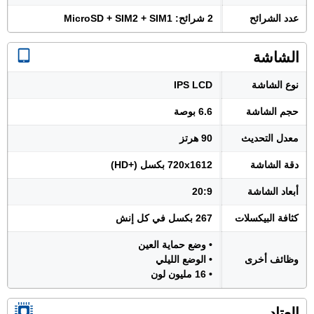
عدد الشرائح
2 شرائح: MicroSD + SIM2 + SIM1
الشاشة
نوع الشاشة
IPS LCD
حجم الشاشة
6.6 بوصة
معدل التحديث
90 هرتز
دقة الشاشة
720x1612 بكسل (+HD)
أبعاد الشاشة
20:9
كثافة البيكسلات
267 بكسل في كل إنش
• وضع حماية العين
وظائف أخرى
• الوضع الليلي
• 16 مليون لون
العتاد