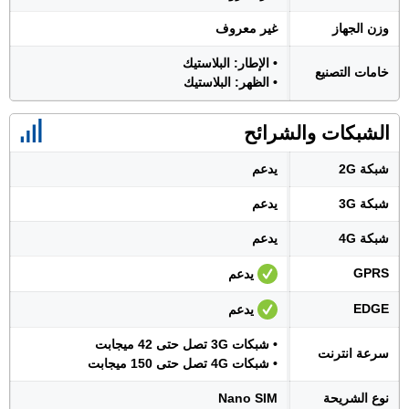
وزن الجهاز
غير معروف
• الإطار: البلاستيك
خامات التصنيع
• الظهر: البلاستيك
الشبكات والشرائح
شبكة 2G
يدعم
شبكة 3G
يدعم
شبكة 4G
يدعم
GPRS
يدعم
EDGE
يدعم
• شبكات 3G تصل حتى 42 ميجابت
سرعة انترنت
• شبكات 4G تصل حتى 150 ميجابت
نوع الشريحة
Nano SIM