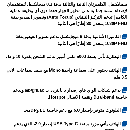
ميجابكسل. الكاميرتان الثانية والثالثة بدقة 0.3 ميجابكسل تُستخدمان
لإضفاء لمسة جمالية على مظهر الجهاز فقط دون أي وظيفة عملية.
الكاميرا تدعم التركيز التلقائي (Auto Focus) وتصوير الفيديو بدقة
1080P FHD بمعدل 30 إطارًا في الثانية.
الكاميرا الأمامية بدقة 8 ميجابكسل تدعم تصوير الفيديو بدقة
1080P FHD بمعدل 30 إطارًا في الثانية.
البطارية تأتي بسعة 5000 مللي أمبير تدعم الشحن بقدرة 10 واط.
الهاتف يحتوي على سماعة واحدة Mono مع منفذ سماعات الأذن
3.5 ملم.
يدعم شبكات الواي فاي إصدار 5 بالترددات a/b/g/n/ac ويدعم
خاصية Dual-band ونقطة الاتصال Hotspot.
البلوتوث متوفر بإصدار 5.0 مع دعم خاصية LE وA2DP.
الهاتف يأتي مزود بمنفذ USB Type-C إصدار 2.0، الذي يدعم