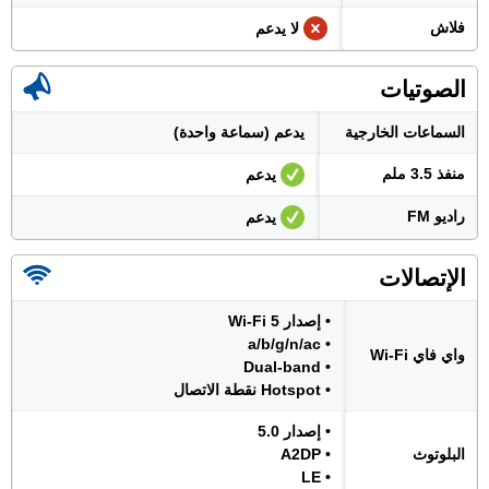
فلاش
لا يدعم
الصوتيات
السماعات الخارجية
يدعم (سماعة واحدة)
منفذ 3.5 ملم
يدعم
راديو FM
يدعم
الإتصالات
• إصدار Wi-Fi 5
• a/b/g/n/ac
واي فاي Wi-Fi
• Dual-band
• Hotspot نقطة الاتصال
• إصدار 5.0
البلوتوث
• A2DP
• LE