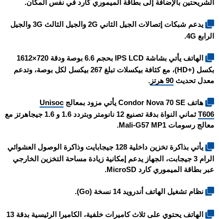
الشريحتين بالإضافة إلى بطاقة الميموري كارد في نفس المكان.
يدعم شبكات إتصالات الجيل الثاني 2G والجيل الثالث 3G والجيل
الرابع 4G.
الهاتف يأتي بشاشة IPS LCD بحجم 6.6 بوصة ودقة 720×1612
بكسل (+HD)، مع كثافة بيكسلات تبلغ 267 بيكسل لكل بوصة، وتدعم
معدل تحديث
90 هرتز
.
هاتف Condor Nova 70 SE يأتي مزود بمعالج
Unisoc
T606
ثماني النواة بدقة تصنيع 12 نانومتر وبتردد 1.6 و 1.6 جيجاهرتز مع
معالج رسومات Mali-G57 MP1.
يأتي بذاكرة تخزين داخلية 128 جيجابايت وذاكرة الوصول العشوائي
الرام 3 جيجابت، الجهاز يدعم إمكانية زيادة مساحة التخزين الخارجي
عبر بطاقة الميموري كارد MicroSD.
نظام تشغيل الهاتف أندرويد 14 نسخة (Go).
الهاتف يحتوي على ثلاث كاميرات خلفية، الكاميرا الرئيسية بدقة 13