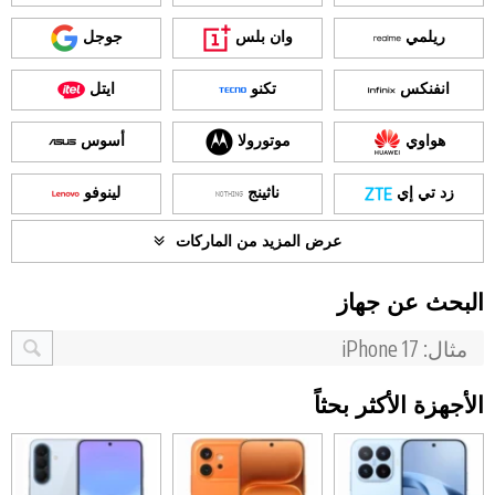
ريلمي
وان بلس
جوجل
انفنكس
تكنو
ايتل
هواوي
موتورولا
أسوس
زد تي إي
ناثينج
لينوفو
عرض المزيد من الماركات
البحث عن جهاز
الأجهزة الأكثر بحثاً