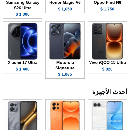
Samsung Galaxy
Honor Magic V6
Oppo Find N6
S26 Ultra
1,650 $
1,750 $
1,300 $
Xiaomi 17 Ultra
Motorola
Vivo iQOO 15 Ultra
Signature
1,400 $
820 $
1,065 $
أحدث الأجهزة