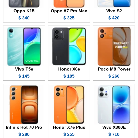
Oppo K15
Oppo A7 Pro Max
Vivo S2
340 $
325 $
420 $
Vivo T5e
Honor X6e
Poco M8 Power
145 $
185 $
260 $
Infinix Hot 70 Pro
Honor X7e Plus
Vivo X300E
280 $
255 $
710 $