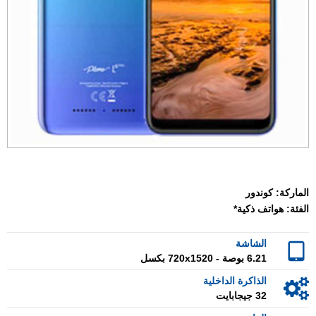
الماركة:
كوندور
الفئة:
هواتف ذكية*
الشاشة
6.21 بوصة - 720x1520 بكسل
الذاكرة الداخلية
32 جيجابايت