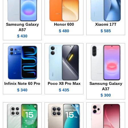
Samsung Galaxy
Honor 600
Xiaomi 17T
A57
480 $
585 $
430 $
Infinix Note 60 Pro
Poco X8 Pro Max
Samsung Galaxy
A37
340 $
435 $
300 $