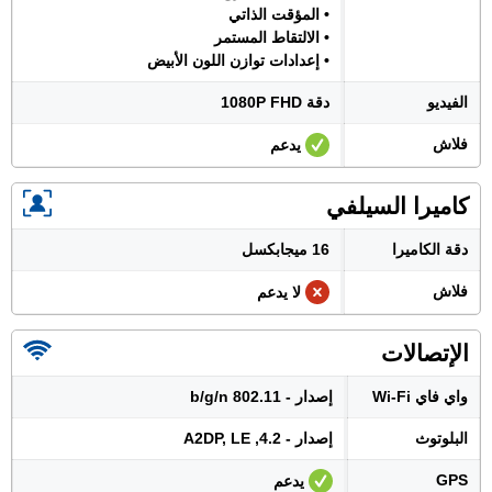
• المؤقت الذاتي
• الالتقاط المستمر
• إعدادات توازن اللون الأبيض
الفيديو
دقة 1080P FHD
فلاش
يدعم
كاميرا السيلفي
دقة الكاميرا
16 ميجابكسل
فلاش
لا يدعم
الإتصالات
واي فاي Wi-Fi
إصدار - 802.11 b/g/n
البلوتوث
إصدار - 4.2, A2DP, LE
GPS
يدعم