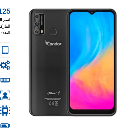
125 $
اسم ال
الماركة
الفئة: