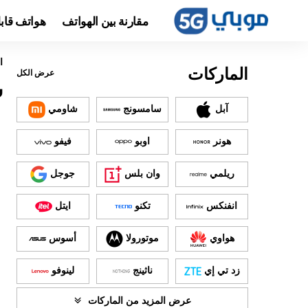
مقارنة بين الهواتف
هواتف قاب
ا
الماركات
عرض الكل
س
آبل
سامسونج
شاومي
هونر
اوبو
فيفو
ريلمي
وان بلس
جوجل
انفنكس
تكنو
ايتل
هواوي
موتورولا
أسوس
زد تي إي
ناثينج
لينوفو
عرض المزيد من الماركات