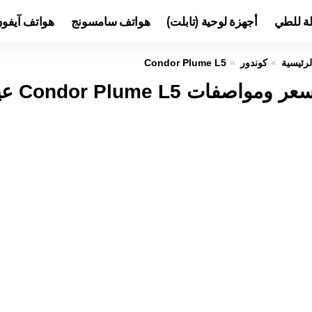
لة للطي
أجهزة لوحية (تابلت)
هواتف سامسونج
هواتف آيفو
لرئيسية
كوندور
Condor Plume L5
عر ومواصفات Condor Plume L5 عيوب ومميزات