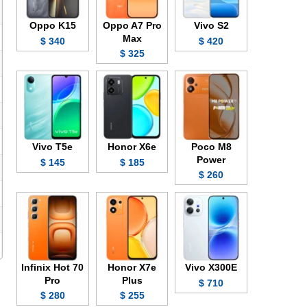
Oppo K15
Oppo A7 Pro
Vivo S2
Max
340 $
420 $
325 $
Vivo T5e
Honor X6e
Poco M8
Power
145 $
185 $
260 $
Infinix Hot 70
Honor X7e
Vivo X300E
Pro
Plus
710 $
280 $
255 $