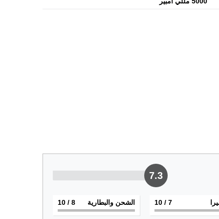
5000 مللي أمبير
7.3
يرا
7
/ 10
الشحن والبطارية
8
/ 10