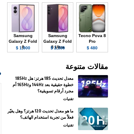
Samsung
Samsung
Tecno Pova 8
Galaxy Z Fold
Galaxy Z Fold
Pro
8
8 Ultra
1,900 $
2,100 $
480 $
مقالات متنوعة
صو
معدل تحديث 185 هرتز: هل 185Hz
خطوة حقيقية بعد 144Hz و165Hz أم
مجرد أرقام تسويقية؟
تقنيات
ما هو معدل تحديث 120 هرتز؟ وهل يغيّر
فعلاً من تجربة استخدام الهاتف؟
تقنيات