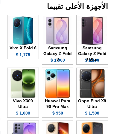
الأجهزة الأعلى تقييما
Vivo X Fold 6
Samsung
Samsung
Galaxy Z Fold
Galaxy Z Fold
1,175 $
8
8 Ultra
1,900 $
2,100 $
Vivo X300
Huawei Pura
Oppo Find X9
Ultra
90 Pro Max
Ultra
1,000 $
950 $
1,500 $