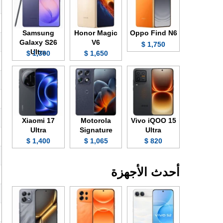
Samsung
Honor Magic
Oppo Find N6
Galaxy S26
V6
1,750 $
Ultra
1,300 $
1,650 $
Xiaomi 17
Motorola
Vivo iQOO 15
Ultra
Signature
Ultra
1,400 $
1,065 $
820 $
أحدث الأجهزة