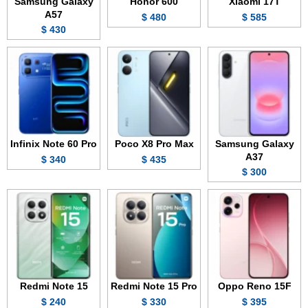
Samsung Galaxy
Honor 600
Xiaomi 17T
A57
480 $
585 $
430 $
Infinix Note 60 Pro
Poco X8 Pro Max
Samsung Galaxy
A37
340 $
435 $
300 $
Redmi Note 15
Redmi Note 15 Pro
Oppo Reno 15F
240 $
330 $
395 $