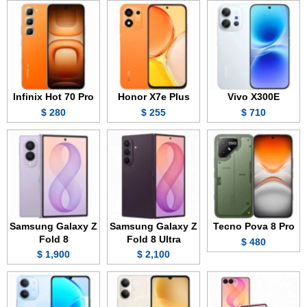
Infinix Hot 70 Pro
Honor X7e Plus
Vivo X300E
280 $
255 $
710 $
Samsung Galaxy Z
Samsung Galaxy Z
Tecno Pova 8 Pro
Fold 8
Fold 8 Ultra
480 $
1,900 $
2,100 $