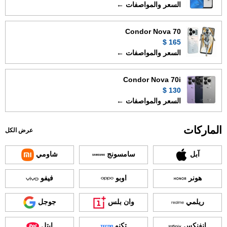
السعر والمواصفات ←
Condor Nova 70
165 $
السعر والمواصفات ←
Condor Nova 70i
130 $
السعر والمواصفات ←
الماركات
عرض الكل
آبل
سامسونج
شاومي
هونر
اوبو
فيفو
ريلمي
وان بلس
جوجل
انفنكس
تكنو
ايتل