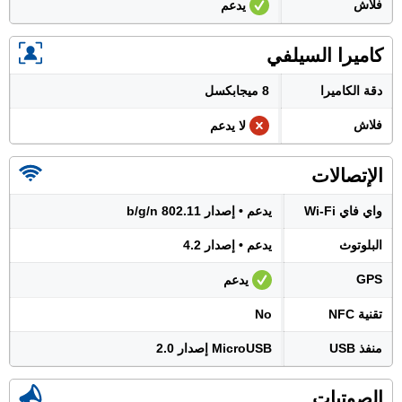
فلاش
يدعم
كاميرا السيلفي
دقة الكاميرا
8 ميجابكسل
فلاش
لا يدعم
الإتصالات
واي فاي Wi-Fi
يدعم • إصدار 802.11 b/g/n
البلوتوث
يدعم • إصدار 4.2
GPS
يدعم
تقنية NFC
No
منفذ USB
MicroUSB إصدار 2.0
الصوتيات