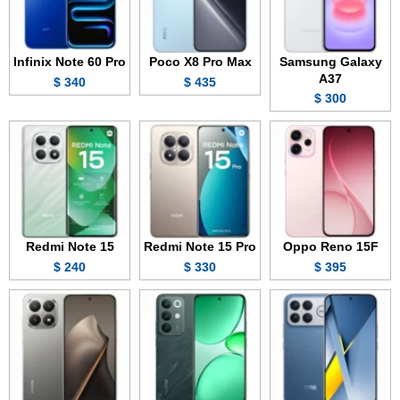
Infinix Note 60 Pro
Poco X8 Pro Max
Samsung Galaxy
A37
340 $
435 $
300 $
Redmi Note 15
Redmi Note 15 Pro
Oppo Reno 15F
240 $
330 $
395 $