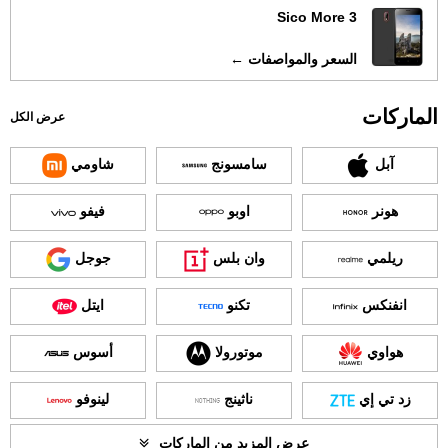
Sico More 3
السعر والمواصفات ←
الماركات
عرض الكل
آبل
سامسونج
شاومي
هونر
اوبو
فيفو
ريلمي
وان بلس
جوجل
انفنكس
تكنو
ايتل
هواوي
موتورولا
أسوس
زد تي إي
ناثينج
لينوفو
عرض المزيد من الماركات