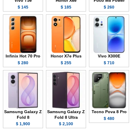
Vivo T5e
Honor X6e
Poco M8 Power
145 $
185 $
260 $
Infinix Hot 70 Pro
Honor X7e Plus
Vivo X300E
280 $
255 $
710 $
Samsung Galaxy Z
Samsung Galaxy Z
Tecno Pova 8 Pro
Fold 8
Fold 8 Ultra
480 $
1,900 $
2,100 $