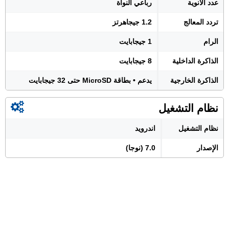
عدد الأنوية
رباعي النواة
تردد المعالج
1.2 جيجاهرتز
الرام
1 جيجابايت
الذاكرة الداخلية
8 جيجابايت
الذاكرة الخارجية
يدعم • بطاقة MicroSD حتى 32 جيجابايت
نظام التشغيل
نظام التشغيل
اندرويد
الإصدار
7.0 (نوجا)