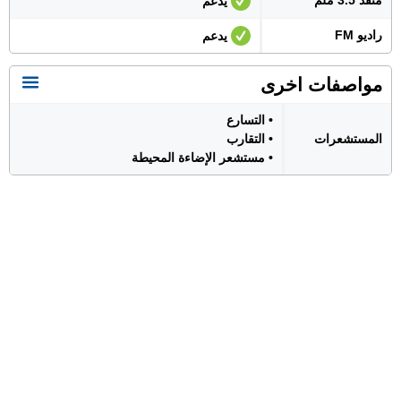
منفذ 3.5 ملم
يدعم
راديو FM
يدعم
مواصفات اخرى
• التسارع
المستشعرات
• التقارب
• مستشعر الإضاءة المحيطة