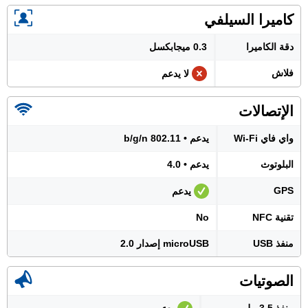
كاميرا السيلفي
دقة الكاميرا
0.3 ميجابكسل
فلاش
لا يدعم
الإتصالات
واي فاي Wi-Fi
يدعم • 802.11 b/g/n
البلوتوث
يدعم • 4.0
GPS
يدعم
تقنية NFC
No
منفذ USB
microUSB إصدار 2.0
الصوتيات