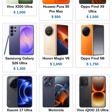
Vivo X300 Ultra
Huawei Pura 90
Oppo Find X9
Pro Max
Ultra
1,000 $
950 $
1,500 $
Samsung Galaxy
Honor Magic V6
Oppo Find N6
S26 Ultra
1,650 $
1,750 $
1,300 $
Xiaomi 17 Ultra
Motorola
Vivo iQOO 15 Ultra