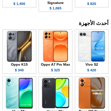
Signature
1,400 $
820 $
1,065 $
أحدث الأجهزة
Oppo K15
Oppo A7 Pro Max
Vivo S2
340 $
325 $
420 $