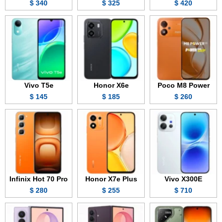
340 $
325 $
420 $
Vivo T5e
Honor X6e
Poco M8 Power
145 $
185 $
260 $
Infinix Hot 70 Pro
Honor X7e Plus
Vivo X300E
280 $
255 $
710 $