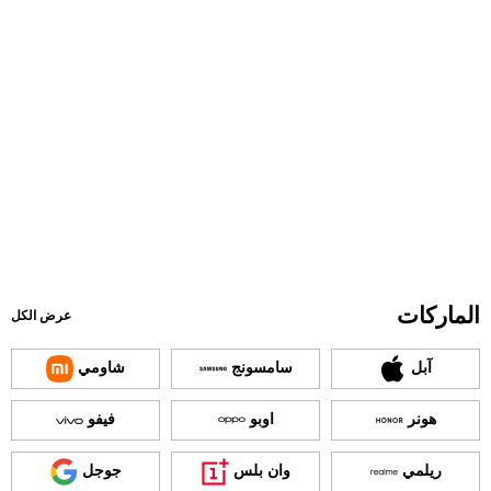
الماركات
عرض الكل
آبل
سامسونج
شاومي
هونر
اوبو
فيفو
ريلمي
وان بلس
جوجل