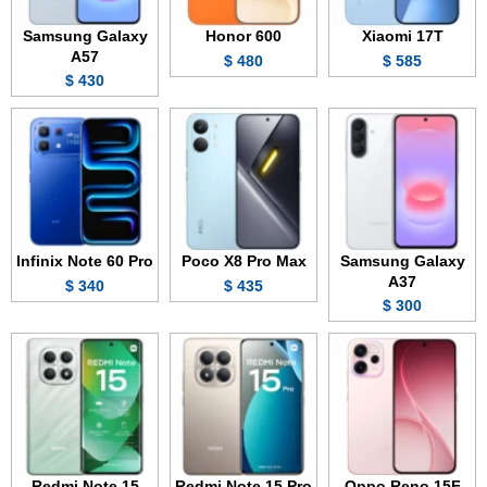
Samsung Galaxy
Honor 600
Xiaomi 17T
A57
480 $
585 $
430 $
Infinix Note 60 Pro
Poco X8 Pro Max
Samsung Galaxy
A37
340 $
435 $
300 $
Redmi Note 15
Redmi Note 15 Pro
Oppo Reno 15F