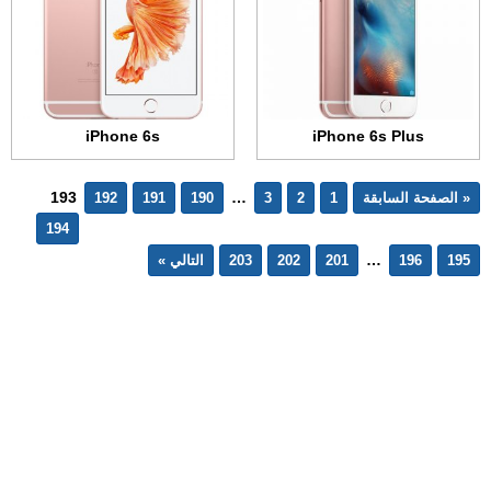
iPhone 6s
iPhone 6s Plus
193
…
« الصفحة السابقة
1
2
3
190
191
192
194
…
195
196
201
202
203
التالي »