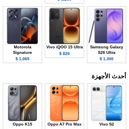
Motorola
Vivo iQOO 15 Ultra
Samsung Galaxy
Signature
S26 Ultra
820 $
1,065 $
1,300 $
أحدث الأجهزة
Oppo K15
Oppo A7 Pro Max
Vivo S2