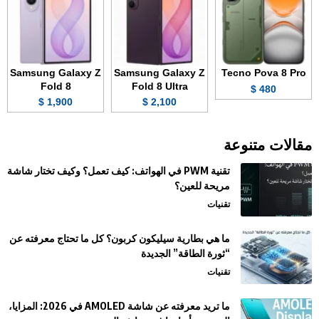
Samsung Galaxy Z
Samsung Galaxy Z
Tecno Pova 8 Pro
Fold 8
Fold 8 Ultra
480 $
1,900 $
2,100 $
مقالات متنوعة
تقنية PWM في الهواتف: كيف تعمل؟ وكيف تختار شاشة
مريحة للعين؟
تقنيات
ما هي بطارية سيليكون كربون؟ كل ما تحتاج معرفته عن
“ثورة الطاقة” الجديدة
تقنيات
ما تريد معرفته عن شاشة AMOLED في 2026: المزايا،