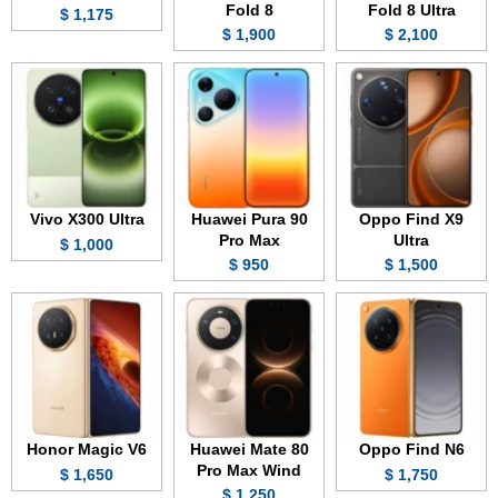
Fold 8
Fold 8 Ultra
1,175 $
1,900 $
2,100 $
Vivo X300 Ultra
Huawei Pura 90
Oppo Find X9
Pro Max
Ultra
1,000 $
950 $
1,500 $
Honor Magic V6
Huawei Mate 80
Oppo Find N6
Pro Max Wind
1,650 $
1,750 $
1,250 $