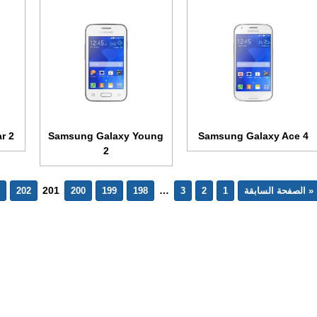
r 2
Samsung Galaxy Young
Samsung Galaxy Ace 4
2
201
…
« الصفحة السابقة
1
2
3
198
199
200
202