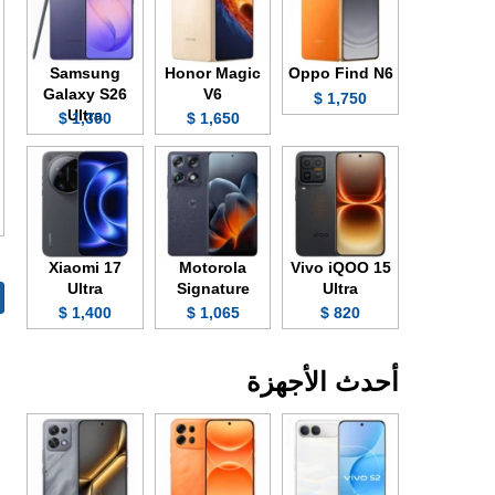
Samsung
Honor Magic
Oppo Find N6
Galaxy S26
V6
1,750 $
Ultra
1,300 $
1,650 $
Xiaomi 17
Motorola
Vivo iQOO 15
Ultra
Signature
Ultra
1,400 $
1,065 $
820 $
أحدث الأجهزة