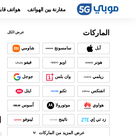
مقارنة بين الهواتف
هواتف قاب
الماركات
عرض الكل
آبل
سامسونج
شاومي
هونر
اوبو
فيفو
ريلمي
وان بلس
جوجل
انفنكس
تكنو
ايتل
هواوي
موتورولا
أسوس
ا
زد تي إي
ناثينج
لينوفو
عرض المزيد من الماركات