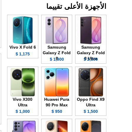
الأجهزة الأعلى تقييما
Vivo X Fold 6
Samsung
Samsung
Galaxy Z Fold
Galaxy Z Fold
1,175 $
8
8 Ultra
1,900 $
2,100 $
Vivo X300
Huawei Pura
Oppo Find X9
Ultra
90 Pro Max
Ultra
1,000 $
950 $
1,500 $