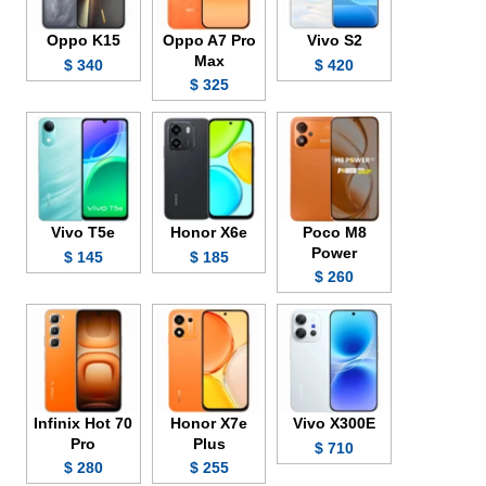
Oppo K15
Oppo A7 Pro
Vivo S2
Max
340 $
420 $
325 $
Vivo T5e
Honor X6e
Poco M8
Power
145 $
185 $
260 $
Infinix Hot 70
Honor X7e
Vivo X300E
Pro
Plus
710 $
280 $
255 $