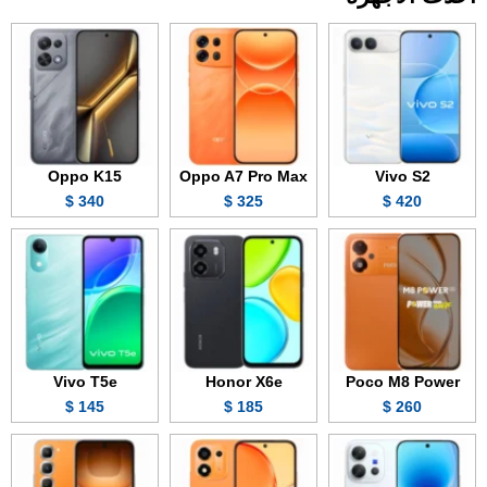
Oppo K15
Oppo A7 Pro Max
Vivo S2
340 $
325 $
420 $
Vivo T5e
Honor X6e
Poco M8 Power
145 $
185 $
260 $