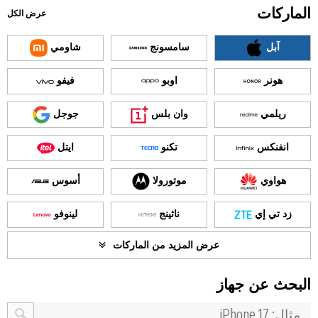
الماركات
عرض الكل
آبل
سامسونج
شاومي
هونر
اوبو
فيفو
ريلمي
وان بلس
جوجل
انفنكس
تكنو
ايتل
هواوي
موتورولا
أسوس
زد تي إي
ناثينج
لينوفو
عرض المزيد من الماركات
البحث عن جهاز