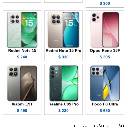
300 $
Redmi Note 15
Redmi Note 15 Pro
Oppo Reno 15F
240 $
330 $
395 $
Xiaomi 15T
Realme C85 Pro
Poco F8 Ultra
490 $
230 $
680 $