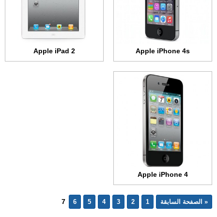
الكاميرا:
5 ميجابكسل
المعالج:
احادي النواة بسرعة 1.0 جيجاهرتز
البطارية:
1420 مللي أمبير
عرض الموصفات ←
Apple iPad 2
Apple iPhone 4s
Apple iPhone 4
7
« الصفحة السابقة
1
2
3
4
5
6