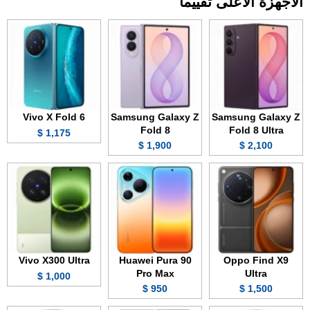
الأجهزة الأعلى تقييما
Vivo X Fold 6
Samsung Galaxy Z
Samsung Galaxy Z
Fold 8
Fold 8 Ultra
1,175 $
1,900 $
2,100 $
Vivo X300 Ultra
Huawei Pura 90
Oppo Find X9
Pro Max
Ultra
1,000 $
950 $
1,500 $