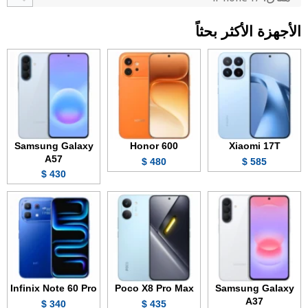
الأجهزة الأكثر بحثاً
Samsung Galaxy
Honor 600
Xiaomi 17T
A57
480 $
585 $
430 $
Infinix Note 60 Pro
Poco X8 Pro Max
Samsung Galaxy
A37
340 $
435 $