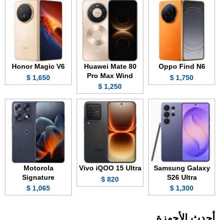
Honor Magic V6
Huawei Mate 80
Oppo Find N6
Pro Max Wind
1,650 $
1,750 $
1,250 $
Motorola
Vivo iQOO 15 Ultra
Samsung Galaxy
Signature
S26 Ultra
820 $
1,065 $
1,300 $
أحدث الأجهزة